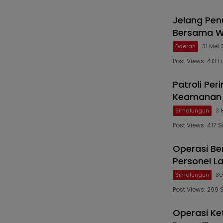
Jelang Pe
Bersama Wa
Daerah
31 Mei 
Post Views: 41
Patroli Per
Keamanan 
Simalungun
3 
Post Views: 417 
Operasi Be
Personel L
Simalungun
30
Post Views: 299 
Operasi Ke