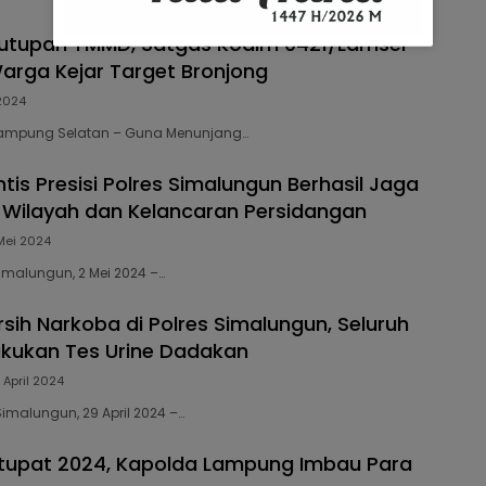
nutupan TMMD, Satgas Kodim 0421/Lamsel
rga Kejar Target Bronjong
2024
3 Lampung Selatan – Guna Menunjang…
intis Presisi Polres Simalungun Berhasil Jaga
Wilayah dan Kelancaran Persidangan
Mei 2024
Simalungun, 2 Mei 2024 –…
rsih Narkoba di Polres Simalungun, Seluruh
akukan Tes Urine Dadakan
 April 2024
Simalungun, 29 April 2024 –…
tupat 2024, Kapolda Lampung Imbau Para