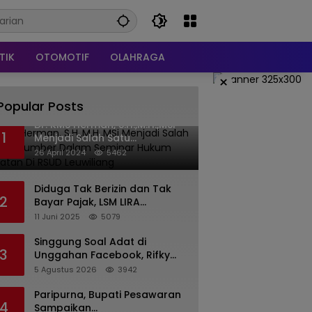
TIK
OTOMOTIF
OLAHRAGA
×
Popular Posts
Dr. KMS Herman, S.H.,M.H.,MSi
1
Menjadi Salah Satu
Narasumber Dalam Seminar
26 April 2024
5462
Hukum kesehatan Di RSUD
Leuwiliang
Diduga Tak Berizin dan Tak
2
Bayar Pajak, LSM LIRA
Laporkan Santerra de
11 Juni 2025
5079
Laponte ke Kejaksaan Kota
Batu
Singgung Soal Adat di
3
Unggahan Facebook, Rifky
Desriana Minta Maaf ke PDA
5 Agustus 2026
3942
dan Bupati Kubar
Paripurna, Bupati Pesawaran
4
Sampaikan