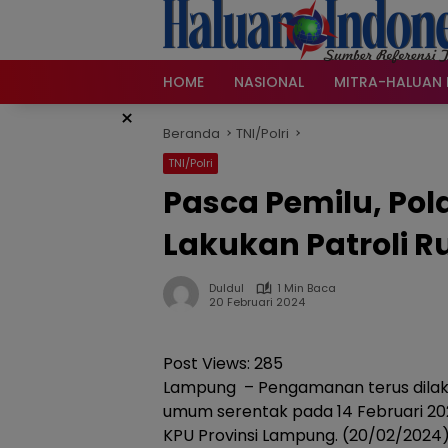
Langsung
ke
konten
HOME
NASIONAL
MITRA-HALUAN 
×
Beranda
TNI/Polri
TNI/Polri
Pasca Pemilu, Po
Lakukan Patroli Ru
Duldul
1 Min Baca
20 Februari 2024
Post Views:
285
Lampung – Pengamanan terus dilaku
umum serentak pada 14 Februari 202
KPU Provinsi Lampung. (20/02/2024)