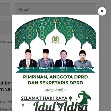
×
saya pada peramban ini untuk komentar saya
ut Bersama Kodim Dukung Penambahan
m Sekaligus Penyerahan Alsintan Tahun
4 Juni 2024
 Malut- Pemerintah Daerah (Pemda) Halmahera…