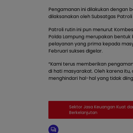
Pengamanan ini dilakukan dengan be
dilaksanakan oleh Subsatgas Patrol
Patroli rutin ini pun menurut Kombe
Polda Lampung merupakan bentuk k
pelayanan yang prima kepada masy
Februari sukses digelar.
“Kami terus memberikan pengaman
di hati masyarakat. Oleh karena itu, 
menghindari hal-hal yang tidak diing
Sektor Jasa Keuangan Kuat d
Berkelanjutan