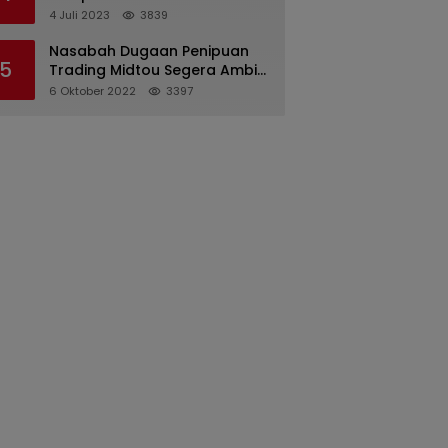
Pertanggungjawaban
4 Juli 2023
3839
Pelaksanaan APBD 2022
Nasabah Dugaan Penipuan
5
Trading Midtou Segera Ambil
Langkah Hukum
6 Oktober 2022
3397