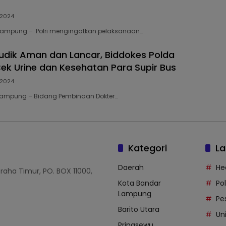
l 2024
9 Lampung – Polri mengingatkan pelaksanaan…
udik Aman dan Lancar, Biddokes Polda
k Urine dan Kesehatan Para Supir Bus
l 2024
 Lampung – Bidang Pembinaan Dokter…
Kategori
La
Daerah
He
Graha Timur, PO. BOX 11000,
Kota Bandar
Po
Lampung
Pe
Barito Utara
Uni
Pringsewu