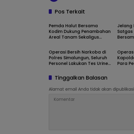
Pos Terkait
Maluku Utara
Daera
Pemda Halut Bersama
Jelang
Kodim Dukung Penambahan
Satgas
Areal Tanam Sekaligus
Bersam
Simalungun
TNI/Polr
Penyerahan Alsintan Tahun
Target
2024
Operasi Bersih Narkoba di
Operasi
Polres Simalungun, Seluruh
Kapold
Personel Lakukan Tes Urine
Para P
Dadakan
Tinggalkan Balasan
Alamat email Anda tidak akan dipublikasi