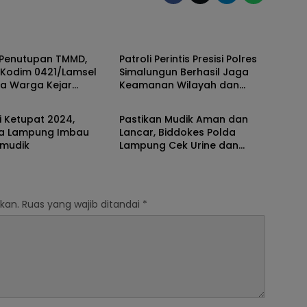
h
Simalungun
 Penutupan TMMD,
Patroli Perintis Presisi Polres
 Kodim 0421/Lamsel
Simalungun Berhasil Jaga
a Warga Kejar
Keamanan Wilayah dan
i
TNI/Polri
 Bronjong
Kelancaran Persidangan
 Ketupat 2024,
Pastikan Mudik Aman dan
a Lampung Imbau
Lancar, Biddokes Polda
emudik
Lampung Cek Urine dan
Kesehatan Para Supir Bus
kan.
Ruas yang wajib ditandai
*