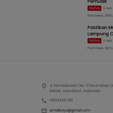
Pemudik
TNI/Polri
5 Apri
Post Views: 35
Pastikan M
Lampung Ce
TNI/Polri
5 Apri
Post Views: 367
Jl. Kertawibawa 1 No. 11 Perumahan 
Bekasi, Jawa Barat, Indonesia
08123456789
emailsaya@gmail.com