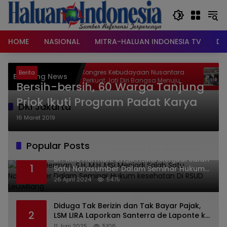
Langsung
ke
konten
HOME
NASIONAL
MITRA-HALUAN INDONESIA TV
DA
Spirit Kongres Kebudayaan Nusantara
Perk
Berita
Breaking News
2026: Perkuat Jati Diri Bangsa Menuju
LSM LI
Bersih-bersih, 60 Warga Tanjung
Indonesia Emas 2045
Kun
Priok Ikuti Program Padat Karya
DKI Jakarta
16 Maret 2019
Popular Posts
Dr. KMS Herman, S.H.,M.H.,MSi Menjadi Salah
1
Satu Narasumber Dalam Seminar Hukum
kesehatan Di RSUD Leuwiliang
26 April 2024
5475
Diduga Tak Berizin dan Tak Bayar Pajak,
2
LSM LIRA Laporkan Santerra de Laponte ke
Kejaksaan Kota Batu
11 Juni 2025
5106