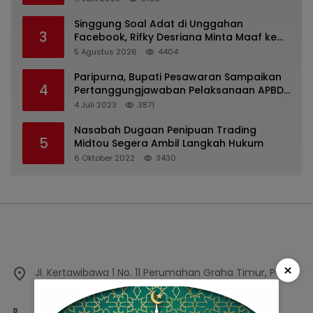
Singgung Soal Adat di Unggahan
3
Facebook, Rifky Desriana Minta Maaf ke
PDA dan Bupati Kubar
5 Agustus 2026
4404
Paripurna, Bupati Pesawaran Sampaikan
4
Pertanggungjawaban Pelaksanaan APBD
2022
4 Juli 2023
3871
Nasabah Dugaan Penipuan Trading
5
Midtou Segera Ambil Langkah Hukum
6 Oktober 2022
3430
×
Jl. Kertawibawa 1 No. 11 Perumahan Graha Timur, PO.
BOX 11000, Bekasi, Jawa Barat, Indonesia