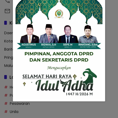
08123456789
emailsaya@gmail.com
Kategori
Daerah
Kota Bandar Lampung
Barito Utara
Pringsewu
Maluku Utara
Label
Headline
Polda Lampung
Pesawaran
Unila