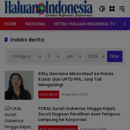
Langsung
ke
konten
HOME
NASIONAL
MITRA-HALUAN INDONESIA TV
DA
Indeks Berita
Rifky Desriana Minta Maaf ke Polres
Kubar dan UPTD PPA, Janji Tak
Mengulangi
Kutai Barat
6 Agustus 2026
FOKAL Surati Gubernur hingga Kejati,
Soroti Dugaan Peralihan Aset Pemprov
Lampung ke Korporasi
Kota Bandar Lampung
6 Agustus 2026