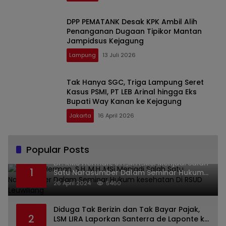
DPP PEMATANK Desak KPK Ambil Alih
Penanganan Dugaan Tipikor Mantan
Jampidsus Kejagung
Lampung
13 Juli 2026
Tak Hanya SGC, Triga Lampung Seret
Kasus PSMI, PT LEB Arinal hingga Eks
Bupati Way Kanan ke Kejagung
Jakarta
16 April 2026
Popular Posts
Dr. KMS Herman, S.H.,M.H.,MSi Menjadi Salah
1
Satu Narasumber Dalam Seminar Hukum
kesehatan Di RSUD Leuwiliang
26 April 2024
5460
Diduga Tak Berizin dan Tak Bayar Pajak,
2
LSM LIRA Laporkan Santerra de Laponte ke