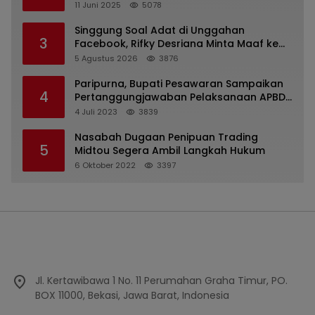
Kejaksaan Kota Batu
11 Juni 2025
5078
Singgung Soal Adat di Unggahan
3
Facebook, Rifky Desriana Minta Maaf ke
PDA dan Bupati Kubar
5 Agustus 2026
3876
Paripurna, Bupati Pesawaran Sampaikan
4
Pertanggungjawaban Pelaksanaan APBD
2022
4 Juli 2023
3839
Nasabah Dugaan Penipuan Trading
5
Midtou Segera Ambil Langkah Hukum
6 Oktober 2022
3397
Jl. Kertawibawa 1 No. 11 Perumahan Graha Timur, PO.
BOX 11000, Bekasi, Jawa Barat, Indonesia