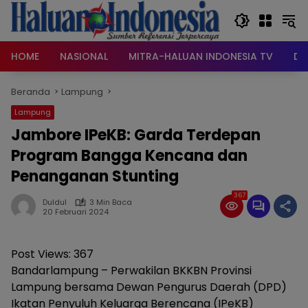
Langsung
ke
konten
HOME
NASIONAL
MITRA-HALUAN INDONESIA TV
DA
Beranda
Lampung
Lampung
Jambore IPeKB: Garda Terdepan
Program Bangga Kencana dan
Penanganan Stunting
367
Duldul
3 Min Baca
20 Februari 2024
Post Views:
367
Bandarlampung – Perwakilan BKKBN Provinsi
Lampung bersama Dewan Pengurus Daerah (DPD)
Ikatan Penyuluh Keluarga Berencana (IPeKB)