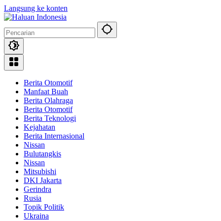
Langsung ke konten
Berita Otomotif
Manfaat Buah
Berita Olahraga
Berita Otomotif
Berita Teknologi
Kejahatan
Berita Internasional
Nissan
Bulutangkis
Nissan
Mitsubishi
DKI Jakarta
Gerindra
Rusia
Topik Politik
Ukraina