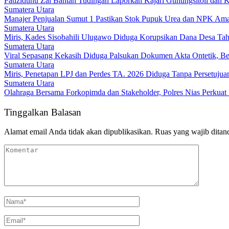
Fatiziduhu Zai Bantah Tudingan Laporkan Kajari Gunungsitoli dan 
Sumatera Utara
Manajer Penjualan Sumut 1 Pastikan Stok Pupuk Urea dan NPK Am
Sumatera Utara
Miris, Kades Sisobahili Ulugawo Diduga Korupsikan Dana Desa Ta
Sumatera Utara
Viral Sepasang Kekasih Diduga Palsukan Dokumen Akta Ontetik, Ber
Sumatera Utara
Miris, Penetapan LPJ dan Perdes TA. 2026 Diduga Tanpa Persetuju
Sumatera Utara
Olahraga Bersama Forkopimda dan Stakeholder, Polres Nias Perku
Tinggalkan Balasan
Alamat email Anda tidak akan dipublikasikan.
Ruas yang wajib ditan