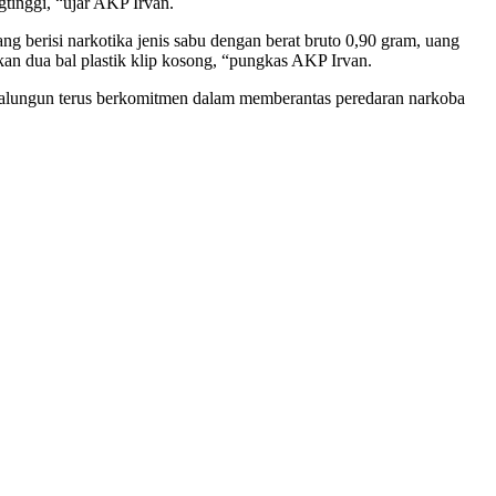
gtinggi, “ujar AKP Irvan.
ng berisi narkotika jenis sabu dengan berat bruto 0,90 gram, uang
kan dua bal plastik klip kosong, “pungkas AKP Irvan.
Simalungun terus berkomitmen dalam memberantas peredaran narkoba