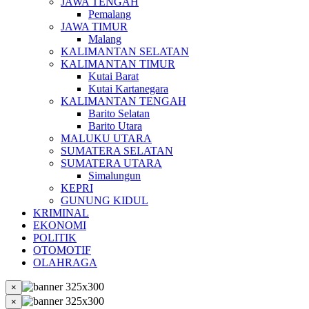
JAWA TENGAH
Pemalang
JAWA TIMUR
Malang
KALIMANTAN SELATAN
KALIMANTAN TIMUR
Kutai Barat
Kutai Kartanegara
KALIMANTAN TENGAH
Barito Selatan
Barito Utara
MALUKU UTARA
SUMATERA SELATAN
SUMATERA UTARA
Simalungun
KEPRI
GUNUNG KIDUL
KRIMINAL
EKONOMI
POLITIK
OTOMOTIF
OLAHRAGA
×
×