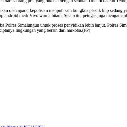
eh dari seorang pria yang dikenal dengan sebutan Unet di daerah Tebin
kan oleh aparat kepolisian meliputi satu bungkus plastik klip sedang ya
it hp android merk Vivo warna hitam. Selain itu, petugas juga mengaman
rkoba Polres Simalungun untuk proses penyidikan lebih lanjut. Polres 
ciptanya lingkungan yang bersih dari narkoba.(FP)