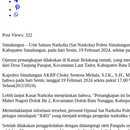
Post Views:
322
Simalungun – Unit Satuan Narkoba (Sat Narkoba) Polres Simalungun
Kabupaten Simalungun, pada hari Senin, 19 Februari 2024, sekitar p
Operasi penangkapan dilakukan di Kamar Belakang rumah, yang menjadi
dari Desa Tanjung Parapat, Kecamatan Laut Tador, Kabupaten Batu 
Kapolres Simalungun AKBP Choky Sentosa Meliala, S.I.K., S.H., M.H
bahwa pada hari Senin, tanggal 19 Februari 2024 sekira pukul 17.00
Selasa(20/2/2024).
Lebih lanjut Kasat Narkoba menjelaskan bahwa, “Penangkapan ini ber
Mahei Nagori Dolok Ilir 2, Kecamatan Dolok Batu Nanggar, Kabupa
Menindaklanjuti informasi tersebut, personil Opsnal Sat Narkoba Pol
petugas mendapati “J(40)” yang menjadi terduga pengedar narkotika s
Setelah dilakukan penggeledahan dengan didampingi oleh Pangulu se