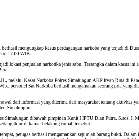
 berhasil mengungkap kasus perdagangan narkoba yang terjadi di Dus
ukul 17.00 WIB.
 lokasi penjualan narkotika jenis sabu. Tersangka dalam kasus ini adal
Bara.
., melalui Kasat Narkoba Polres Simalungun AKP Irvan Rinaldi Pane,
 Wib., personel Sat Narkoba berhasil mengamakan seorang pria yang d
awal dari informasi yang diterima dari masyarakat tentang aktivitas 
ten Simalungun.
res Simalungun dibawah pimpinan Kanit I IPTU Dian Putra, S.sos, I, M
edang tidur di kamar belakang rumah tersebut.
tempat, petugas berhasil mengamankan sejumlah barang bukti. Dalam 