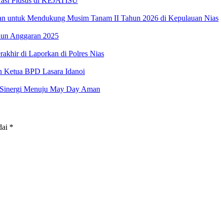
Kasi Pidsus di KEJATISU
an untuk Mendukung Musim Tanam II Tahun 2026 di Kepulauan Nias
hun Anggaran 2025
akhir di Laporkan di Polres Nias
an Ketua BPD Lasara Idanoi
at Sinergi Menuju May Day Aman
dai
*