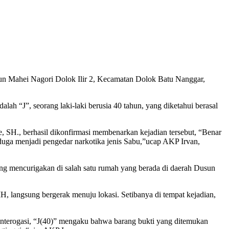
un Mahei Nagori Dolok Ilir 2, Kecamatan Dolok Batu Nanggar,
ah “J”, seorang laki-laki berusia 40 tahun, yang diketahui berasal
 SH., berhasil dikonfirmasi membenarkan kejadian tersebut, “Benar
iduga menjadi pengedar narkotika jenis Sabu,”ucap AKP Irvan,
yang mencurigakan di salah satu rumah yang berada di daerah Dusun
H, langsung bergerak menuju lokasi. Setibanya di tempat kejadian,
interogasi, “J(40)” mengaku bahwa barang bukti yang ditemukan