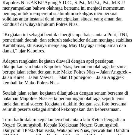
Kapolres Nias AKBP Agung S.D.C., S.Psi., M.Psi., Psi., M.K.P.
menyampaikan bahwa olahraga bersama ini menjadi momentum
penting untuk mempererat silaturahmi sekaligus memperkuat
soliditas antar instansi demi menciptakan situasi yang aman dan
kondusif di wilayah hukum Polres Nias.
“Kegiatan ini sebagai bentuk sinergi tanpa batas antara Polri, TNI,
pemerintah daerah, dan seluruh stakeholder dalam menjaga stabilitas
Kamtibmas, khususnya menjelang May Day agar tetap aman dan
damai,” ujar Kapolres.
Adapun rangkaian kegiatan diawali dengan apel persiapan,
dilanjutkan sambutan Kapolres Nias, kemudian olahraga bersama
berupa jalan sehat dengan rute Mako Polres Nias – Jalan Anggrek –
Jalan Karet – Jalan Mawar – Jalan Diponegoro – Jalan Anggrek –
kembali ke Mako Polres Nias.
Setelah jalan sehat, kegiatan dilanjutkan dengan senam bersama di
halaman Mapolres Nias serta pertandingan olahraga seperti tenis
meja dan mini soccer. Kegiatan diakhiri dengan sesi foto bersama
seluruh peserta sebagai simbol kekompakan dan kebersamaan.
Turut hadir dalam kegiatan tersebut antara lain Ketua Pengadilan
Negeri Gunungsitoli, Kepala Kejaksaan Negeri Gunungsitoli,
Danyonif TP 903/Baluseda, Wakapolres Nias, perwakilan Dandim