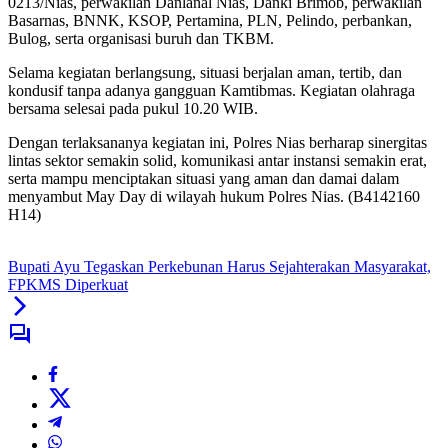
0213/Nias, perwakilan Danlanal Nias, Danki Brimob, perwakilan
Basarnas, BNNK, KSOP, Pertamina, PLN, Pelindo, perbankan,
Bulog, serta organisasi buruh dan TKBM.
Selama kegiatan berlangsung, situasi berjalan aman, tertib, dan
kondusif tanpa adanya gangguan Kamtibmas. Kegiatan olahraga
bersama selesai pada pukul 10.20 WIB.
Dengan terlaksananya kegiatan ini, Polres Nias berharap sinergitas
lintas sektor semakin solid, komunikasi antar instansi semakin erat,
serta mampu menciptakan situasi yang aman dan damai dalam
menyambut May Day di wilayah hukum Polres Nias. (B4142160
H14)
Bupati Ayu Tegaskan Perkebunan Harus Sejahterakan Masyarakat,
FPKMS Diperkuat