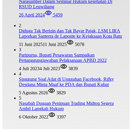
Narasumber Dalam Seminar Hukum kesehatan Di
RSUD Leuwiliang
26 April 2024
5459
2
Diduga Tak Berizin dan Tak Bayar Pajak, LSM LIRA
Laporkan Santerra de Laponte ke Kejaksaan Kota Batu
11 Juni 2025
11 Juni 2025
5078
3
Paripurna, Bupati Pesawaran Sampaikan
Pertanggungjawaban Pelaksanaan APBD 2022
4 Juli 2023
4 Juli 2023
3839
4
Singgung Soal Adat di Unggahan Facebook, Rifky
Desriana Minta Maaf ke PDA dan Bupati Kubar
5 Agustus 2026
3829
5
Nasabah Dugaan Penipuan Trading Midtou Segera
Ambil Langkah Hukum
6 Oktober 2022
3397