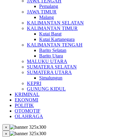
JAWA TENGAH
Pemalang
JAWA TIMUR
Malang
KALIMANTAN SELATAN
KALIMANTAN TIMUR
Kutai Barat
Kutai Kartanegara
KALIMANTAN TENGAH
Barito Selatan
Barito Utara
MALUKU UTARA
SUMATERA SELATAN
SUMATERA UTARA
Simalungun
KEPRI
GUNUNG KIDUL
KRIMINAL
EKONOMI
POLITIK
OTOMOTIF
OLAHRAGA
×
×