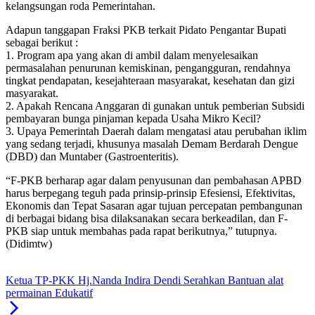
kelangsungan roda Pemerintahan.
Adapun tanggapan Fraksi PKB terkait Pidato Pengantar Bupati
sebagai berikut :
1. Program apa yang akan di ambil dalam menyelesaikan
permasalahan penurunan kemiskinan, pengangguran, rendahnya
tingkat pendapatan, kesejahteraan masyarakat, kesehatan dan gizi
masyarakat.
2. Apakah Rencana Anggaran di gunakan untuk pemberian Subsidi
pembayaran bunga pinjaman kepada Usaha Mikro Kecil?
3. Upaya Pemerintah Daerah dalam mengatasi atau perubahan iklim
yang sedang terjadi, khusunya masalah Demam Berdarah Dengue
(DBD) dan Muntaber (Gastroenteritis).
“F-PKB berharap agar dalam penyusunan dan pembahasan APBD
harus berpegang teguh pada prinsip-prinsip Efesiensi, Efektivitas,
Ekonomis dan Tepat Sasaran agar tujuan percepatan pembangunan
di berbagai bidang bisa dilaksanakan secara berkeadilan, dan F-
PKB siap untuk membahas pada rapat berikutnya,” tutupnya.
(Didimtw)
Ketua TP-PKK Hj.Nanda Indira Dendi Serahkan Bantuan alat
permainan Edukatif