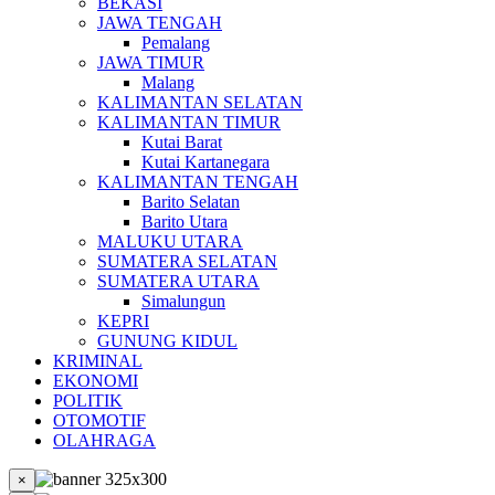
BEKASI
JAWA TENGAH
Pemalang
JAWA TIMUR
Malang
KALIMANTAN SELATAN
KALIMANTAN TIMUR
Kutai Barat
Kutai Kartanegara
KALIMANTAN TENGAH
Barito Selatan
Barito Utara
MALUKU UTARA
SUMATERA SELATAN
SUMATERA UTARA
Simalungun
KEPRI
GUNUNG KIDUL
KRIMINAL
EKONOMI
POLITIK
OTOMOTIF
OLAHRAGA
×