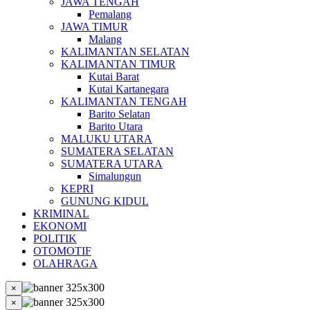
JAWA TENGAH
Pemalang
JAWA TIMUR
Malang
KALIMANTAN SELATAN
KALIMANTAN TIMUR
Kutai Barat
Kutai Kartanegara
KALIMANTAN TENGAH
Barito Selatan
Barito Utara
MALUKU UTARA
SUMATERA SELATAN
SUMATERA UTARA
Simalungun
KEPRI
GUNUNG KIDUL
KRIMINAL
EKONOMI
POLITIK
OTOMOTIF
OLAHRAGA
×
×