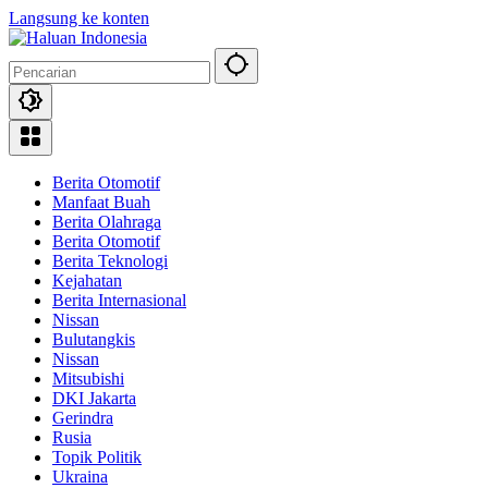
Langsung ke konten
Berita Otomotif
Manfaat Buah
Berita Olahraga
Berita Otomotif
Berita Teknologi
Kejahatan
Berita Internasional
Nissan
Bulutangkis
Nissan
Mitsubishi
DKI Jakarta
Gerindra
Rusia
Topik Politik
Ukraina