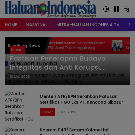
Langsung
ke
konten
HOME
NASIONAL
MITRA-HALUAN INDONESIA TV
DA
Rifky Desriana Minta Maaf ke Polres Kubar
FOKAL Sura
Breaking News
dan UPTD PPA, Janji Tak Mengulangi
Soroti Du
Daerah
Lampung k
Pastikan Penerapan Budaya
Pj Bupati Tubaba
Integritas dan Anti Korupsi,
Kapolres Sidak di Satpas
10 Mei 2023
Simalungun
Menteri ATR/BPN Serahkan Ratusan
Sertifikat HGU Eks PT. Kencana Sikasur
Daerah
9 Mei 2023
Kasrem 043/Gatam Kolonel Inf