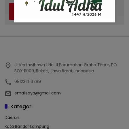
Nasabah Dugaan Penipuan Trading
5
Midtou Segera Ambil Langkah Hukum
6 Oktober 2022
3399
Jl. Kertawibawa 1 No. 11 Perumahan Graha Timur, PO.
BOX 11000, Bekasi, Jawa Barat, Indonesia
08123456789
emailsaya@gmail.com
Kategori
Daerah
Kota Bandar Lampung