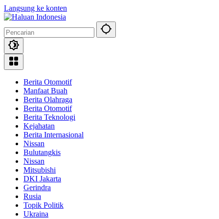
Langsung ke konten
Berita Otomotif
Manfaat Buah
Berita Olahraga
Berita Otomotif
Berita Teknologi
Kejahatan
Berita Internasional
Nissan
Bulutangkis
Nissan
Mitsubishi
DKI Jakarta
Gerindra
Rusia
Topik Politik
Ukraina