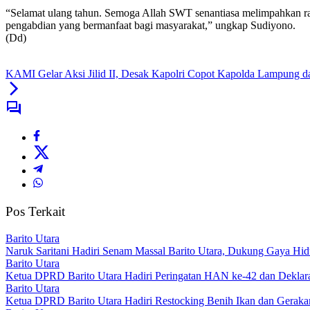
“Selamat ulang tahun. Semoga Allah SWT senantiasa melimpahkan rah
pengabdian yang bermanfaat bagi masyarakat,” ungkap Sudiyono.
(Dd)
KAMI Gelar Aksi Jilid II, Desak Kapolri Copot Kapolda Lampung da
Pos Terkait
Barito Utara
Naruk Saritani Hadiri Senam Massal Barito Utara, Dukung Gaya Hid
Barito Utara
Ketua DPRD Barito Utara Hadiri Peringatan HAN ke-42 dan De
Barito Utara
Ketua DPRD Barito Utara Hadiri Restocking Benih Ikan dan Gerak