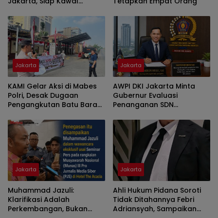
Jakarta, Siap Kawal
Tetapkan Empat Orang
Program Pemerintah
hingga Pelosok Nusantara
Jakarta
Jakarta
KAMI Gelar Aksi di Mabes
AWPI DKI Jakarta Minta
Polri, Desak Dugaan
Gubernur Evaluasi
Pengangkutan Batu Bara
Penanganan SDN
Ilegal Diusut
Kebayoran Lama Selatan
09 Pagi
Jakarta
Jakarta
Muhammad Jazuli:
Ahli Hukum Pidana Soroti
Klarifikasi Adalah
Tidak Ditahannya Febri
Perkembangan, Bukan
Adriansyah, Sampaikan