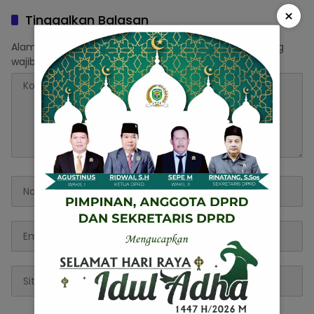
Membatalkan Berita
Kekhawatiran Soal
×
Pertama
Keamanan Tersangka
Tinggalkan Balasan
Alamat email Anda tidak akan dipublikasikan.
Ruas yang
wajib ditandai
*