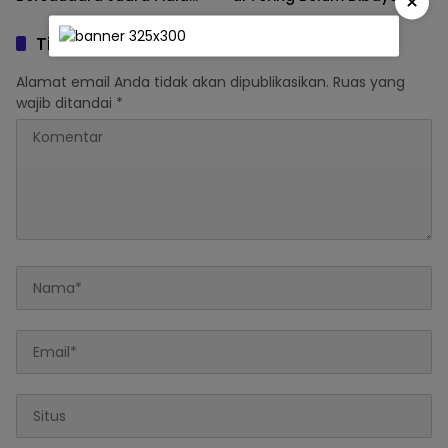
×
HUT ke-81 RI di Muara
Dinas PUPR Kubar
Benangaq Kubar
Tinggalkan Balasan
Alamat email Anda tidak akan dipublikasikan.
Ruas yang
wajib ditandai
*