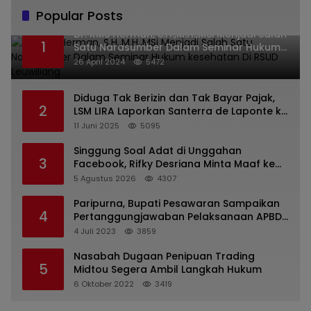
Popular Posts
Dr. KMS Herman, S.H.,M.H.,MSi Menjadi Salah
1
Satu Narasumber Dalam Seminar Hukum
kesehatan Di RSUD Leuwiliang
26 April 2024
5472
Diduga Tak Berizin dan Tak Bayar Pajak,
2
LSM LIRA Laporkan Santerra de Laponte ke
Kejaksaan Kota Batu
11 Juni 2025
5095
Singgung Soal Adat di Unggahan
3
Facebook, Rifky Desriana Minta Maaf ke
PDA dan Bupati Kubar
5 Agustus 2026
4307
Paripurna, Bupati Pesawaran Sampaikan
4
Pertanggungjawaban Pelaksanaan APBD
2022
4 Juli 2023
3859
Nasabah Dugaan Penipuan Trading
5
Midtou Segera Ambil Langkah Hukum
6 Oktober 2022
3419