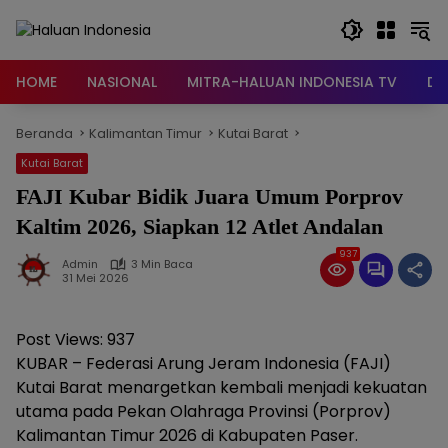
Langsung
ke
konten
HOME
NASIONAL
MITRA-HALUAN INDONESIA TV
DA
Beranda
Kalimantan Timur
Kutai Barat
Kutai Barat
FAJI Kubar Bidik Juara Umum Porprov
Kaltim 2026, Siapkan 12 Atlet Andalan
937
Admin
3 Min Baca
31 Mei 2026
Post Views:
937
KUBAR – Federasi Arung Jeram Indonesia (FAJI)
Kutai Barat menargetkan kembali menjadi kekuatan
utama pada Pekan Olahraga Provinsi (Porprov)
Kalimantan Timur 2026 di Kabupaten Paser.