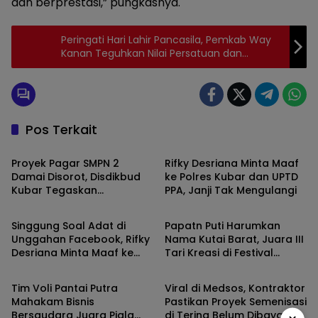
dan berprestasi,” pungkasnya.
Peringati Hari Lahir Pancasila, Pemkab Way
Kanan Teguhkan Nilai Persatuan dan
Keadilan Sosial
Pos Terkait
Kutai Barat
Kutai Barat
Proyek Pagar SMPN 2
Rifky Desriana Minta Maaf
Damai Disorot, Disdikbud
ke Polres Kubar dan UPTD
Kubar Tegaskan
PPA, Janji Tak Mengulangi
Kutai Barat
Daerah
Pengawasan dan
Perbaikan Berjalan
Singgung Soal Adat di
Papatn Puti Harumkan
Unggahan Facebook, Rifky
Nama Kutai Barat, Juara III
Desriana Minta Maaf ke
Tari Kreasi di Festival
Kutai Barat
Daerah
PDA dan Bupati Kubar
Wonderful Nusantara
Tim Voli Pantai Putra
Viral di Medsos, Kontraktor
Mahakam Bisnis
Pastikan Proyek Semenisasi
Bersaudara Juara Piala
di Tering Belum Dibayar