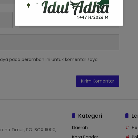
saya pada peramban ini untuk komentar saya
Kategori
La
Daerah
He
Graha Timur, PO. BOX 11000,
Kota Bandar
Po