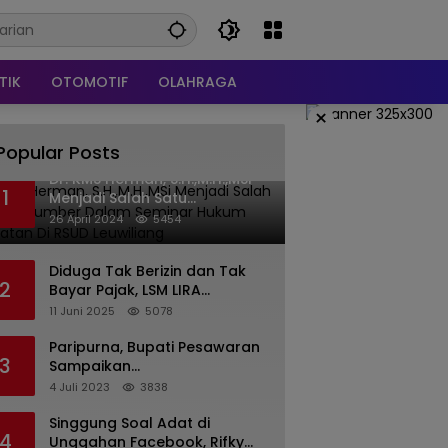
TIK
OTOMOTIF
OLAHRAGA
×
Popular Posts
Dr. KMS Herman, S.H.,M.H.,MSi
1
Menjadi Salah Satu
Narasumber Dalam Seminar
26 April 2024
5454
Hukum kesehatan Di RSUD
Leuwiliang
Diduga Tak Berizin dan Tak
2
Bayar Pajak, LSM LIRA
Laporkan Santerra de
11 Juni 2025
5078
Laponte ke Kejaksaan Kota
Batu
Paripurna, Bupati Pesawaran
3
Sampaikan
Pertanggungjawaban
4 Juli 2023
3838
Pelaksanaan APBD 2022
Singgung Soal Adat di
4
Unggahan Facebook, Rifky