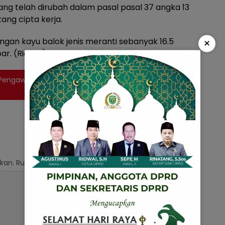
g telah dirubah dalam pasal pasal 37 angka 13
ang cipta kerja.
×
engan kayu balok jenis meranti sebanyak 16.5
ar. (Ricard)
 Pengawasan Bangunan Jalan dan Jembatan KM
kan.
Ruas yang wajib ditandai
*