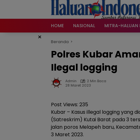
Langsung
ke
konten
HOME
NASIONAL
MITRA-HALUAN 
×
Beranda
Polres Kubar Ama
Ilegal logging
Admin
2 Min Baca
28 Maret 2023
Post Views:
235
Kubar – Kasus illegal logging yang 
(Satreskrim) Kutai Barat pada 3 tersa
jalan poros Melapeh baru, Kecamata
3 Maret 2023.