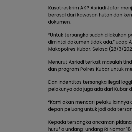
Kasatreskrim AKP Asriadi Jafar men
berasal dari kawasan hutan dan ke
dokumen.
“Untuk tersangka sudah dilakukan pe
dimintai dokumen tidak ada,” ucap A
Makopolres Kubar, Selasa (28/3/202
Menurut Asriadi terkait masalah tin
dan program Polres Kubar untuk m
Dan indentitas tersangka ilegal log
pelakunya ada juga ada dari Kubar 
“Kami akan mencari pelaku lainnya d
depan peluang untuk jadi ada tersang
Kepada tersangka ancaman pidananya
huruf a undang-undang RI Nomor 1