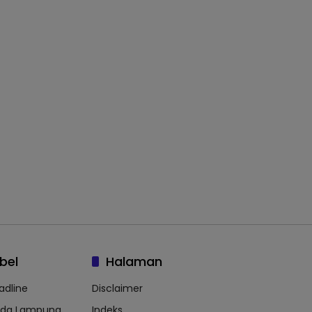
bel
Halaman
adline
Disclaimer
lda Lampung
Indeks