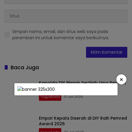
Simpan nama, email, dan situs web saya pada
peramban ini untuk komentar saya berikutnya.
Baca Juga
×
Kapolda DIY Pimpin Sertijab Lima Pejabat
Utama dan Kapolresta Yogyakarta
Yogyakarta
31 Juli 2026
Empat Kepala Daerah di DIY Raih Pemred
Award 2026
Yogyakarta
20 Juli 2026