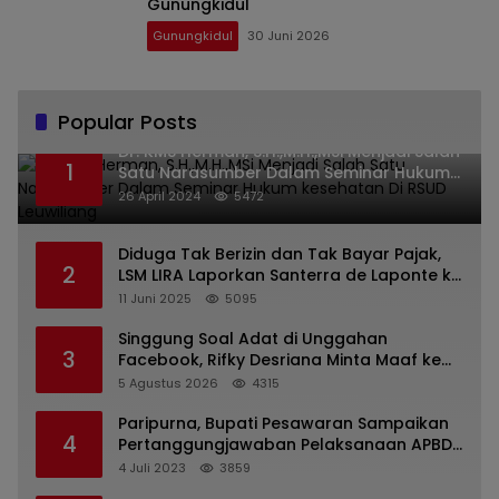
Gunungkidul
Gunungkidul
30 Juni 2026
Popular Posts
Dr. KMS Herman, S.H.,M.H.,MSi Menjadi Salah
1
Satu Narasumber Dalam Seminar Hukum
kesehatan Di RSUD Leuwiliang
26 April 2024
5472
Diduga Tak Berizin dan Tak Bayar Pajak,
2
LSM LIRA Laporkan Santerra de Laponte ke
Kejaksaan Kota Batu
11 Juni 2025
5095
Singgung Soal Adat di Unggahan
3
Facebook, Rifky Desriana Minta Maaf ke
PDA dan Bupati Kubar
5 Agustus 2026
4315
Paripurna, Bupati Pesawaran Sampaikan
4
Pertanggungjawaban Pelaksanaan APBD
2022
4 Juli 2023
3859