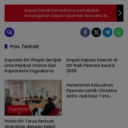
Bupati Dendi Ramadhona Instruksikan
Penanganan Cepat Sejumlah Bencana di
Wilayah Kabupaten Pesawaran
Pos Terkait
Yogyakarta
Yogyakarta
Kapolda DIY Pimpin Sertijab
Empat Kepala Daerah di
Lima Pejabat Utama dan
DIY Raih Pemred Award
Kapolresta Yogyakarta
2026
Gunungkidul
Pemerintah Kalurahan
Piyaman Lantik Christina
Anita Jadi Kaur Tata
Laksana
Yogyakarta
Polda DIY Terus Perkuat
Sinergitas dengan Kejati