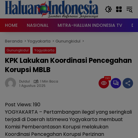
Langsung
ke
konten
HOME
NASIONAL
MITRA-HALUAN INDONESIA TV
DA
Beranda
Yogyakarta
Gunungkidul
Gunungkidul
Yogyakarta
KPK Lakukan Koordinasi Pencegahan
Korupsi MBLB
190
Duldul
1 Min Baca
1 Agustus 2025
Post Views:
190
YOGYAKARTA – Pertambangan ilegal yang seringkali
terjadi di Daerah Istimewa Yogyakarta membuat
Komisi Pemberantasan Korupsi melakukan
Koordinasi Pencegahan Korupsi Perizinan