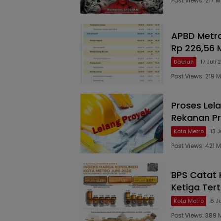
Post Views: 217 
APBD Metro
Rp 226,56 Mi
Daerah
17 Juli
Post Views: 219
Proses Lela
Rekanan Pr
Kota Metro
13 J
Post Views: 421 
BPS Catat K
Ketiga Tert
Kota Metro
6 J
Post Views: 389 