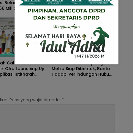
si Belanja Pegawai
Adipati Tuai Sorotan,
6 Milliar, Belanja
Rekanan Protes Diduga
Modal Capai 33 Persen, ‎ ‎
Adanya Pengkodisian ‎
h
Kota Metro
ah Calon Jamaah
BBHAR DPC PDI Perjuangan
nik Ciko Launching Uji
Metro Siap Dibentuk, Bantu
likasi Istitha’ah
Hadapi Perlindungan Hukum
n Haji “SITI JUSILA” ‎
Wong Cilik
kan.
Ruas yang wajib ditandai
*