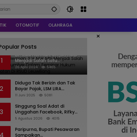
TIK
OTOMOTIF
OLAHRAGA
×
Popular Posts
Dr. KMS Herman, S.H.,M.H.,MSi
1
Menjadi Salah Satu
Narasumber Dalam Seminar
26 April 2024
5465
Hukum kesehatan Di RSUD
Leuwiliang
Diduga Tak Berizin dan Tak
2
Bayar Pajak, LSM LIRA
Laporkan Santerra de
11 Juni 2025
5081
Laponte ke Kejaksaan Kota
Batu
Singgung Soal Adat di
3
Unggahan Facebook, Rifky
Desriana Minta Maaf ke PDA
5 Agustus 2026
4015
dan Bupati Kubar
Paripurna, Bupati Pesawaran
4
Sampaikan