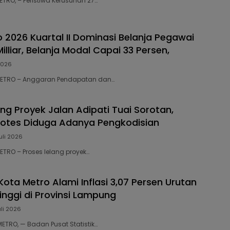
METRO, – Peristiwa Kerusuhan 27…
 2026 Kuartal II Dominasi Belanja Pegawai
lliar, Belanja Modal Capai 33 Persen, ‎ ‎
 2026
 ‎METRO – Anggaran Pendapatan dan…
ng Proyek Jalan Adipati Tuai Sorotan,
otes Diduga Adanya Pengkodisian ‎
uli 2026
METRO – Proses lelang proyek…
ota Metro Alami Inflasi 3,07 Persen Urutan
inggi di Provinsi Lampung
uli 2026
‎METRO, — Badan Pusat Statistik…