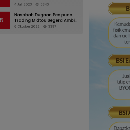
Pertanggungjawaban
4 Juli 2023
3840
Pelaksanaan APBD 2022
Nasabah Dugaan Penipuan
5
Trading Midtou Segera Ambil
Langkah Hukum
6 Oktober 2022
3397