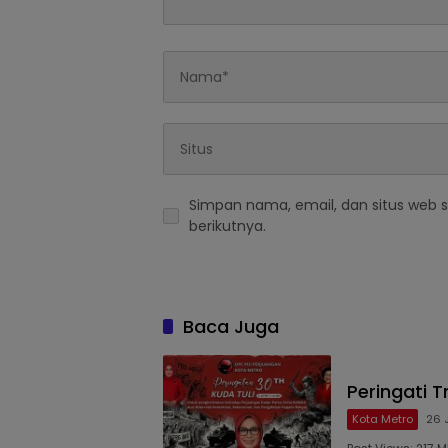
Simpan nama, email, dan situs web 
berikutnya.
Baca Juga
Peringati T
Kota Metro
26 