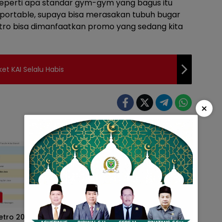
eperti apa standar gym-gym yang bagus itu
g portable, supaya bisa merasakan tubuh bugar
ro bisa dimanfaatkan promo yang sedang kita
t KAI Selalu Habis
×
h
Kota Metro
tro 2026 Kuartal II
Proses Lelang Proyek Jalan