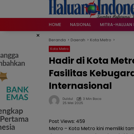
Langsung
ke
konten
HOME
NASIONAL
MITRA-HALUAN 
×
Beranda
Daerah
Kota Metro
Kota Metro
Hadir di Kota Metro,
Fasilitas Kebugar
Internasional
Duldul
3 Min Baca
25 Mei 2025
Post Views:
459
Metro – Kota Metro kini memiliki t