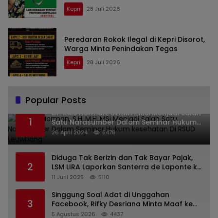
Kepri
28 Juli 2026
Peredaran Rokok Ilegal di Kepri Disorot,
Warga Minta Penindakan Tegas
Kepri
28 Juli 2026
Popular Posts
Dr. KMS Herman, S.H.,M.H.,MSi Menjadi Salah
1
Satu Narasumber Dalam Seminar Hukum
kesehatan Di RSUD Leuwiliang
26 April 2024
5478
Diduga Tak Berizin dan Tak Bayar Pajak,
2
LSM LIRA Laporkan Santerra de Laponte ke
Kejaksaan Kota Batu
11 Juni 2025
5110
Singgung Soal Adat di Unggahan
3
Facebook, Rifky Desriana Minta Maaf ke
PDA dan Bupati Kubar
5 Agustus 2026
4437