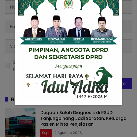
Simpan nama, email, dan situs web saya pada
peramban ini untuk komentar saya berikutnya.
Baca Juga
Dugaan Salah Diagnosis di RSUD
Tanjungpinang Jadi Sorotan, Keluarga
Pasien Minta Penjelasan
Kepri
2 Agustus 2026