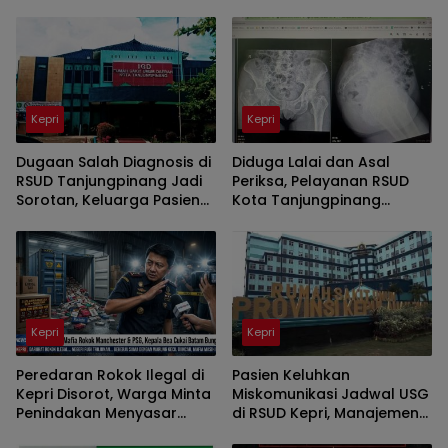
Kepri
Kepri
Dugaan Salah Diagnosis di
Diduga Lalai dan Asal
RSUD Tanjungpinang Jadi
Periksa, Pelayanan RSUD
Sorotan, Keluarga Pasien
Kota Tanjungpinang
Minta Penjelasan
Dikeluhkan Keluarga
Pasien
Kepri
Kepri
Peredaran Rokok Ilegal di
Pasien Keluhkan
Kepri Disorot, Warga Minta
Miskomunikasi Jadwal USG
Penindakan Menyasar
di RSUD Kepri, Manajemen
Seluruh Jaringan
Radiologi Sampaikan