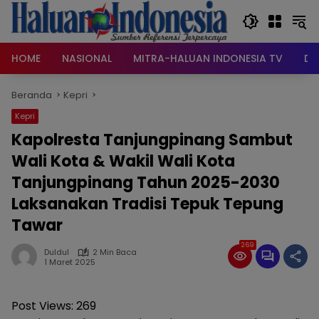
Langsung
ke
konten
HOME
NASIONAL
MITRA-HALUAN INDONESIA TV
DA
Beranda
Kepri
Kepri
Kapolresta Tanjungpinang Sambut
Wali Kota & Wakil Wali Kota
Tanjungpinang Tahun 2025-2030
Laksanakan Tradisi Tepuk Tepung
Tawar
269
Duldul
2 Min Baca
1 Maret 2025
Post Views:
269