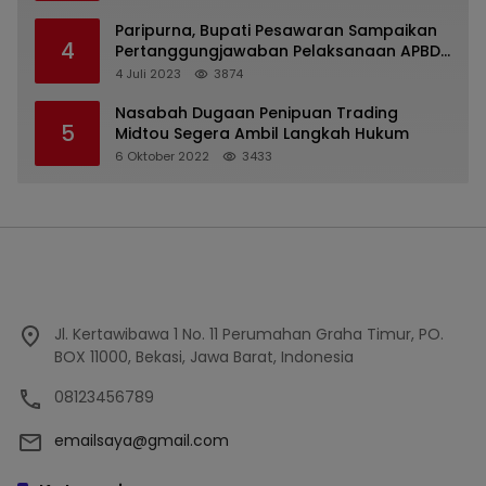
Paripurna, Bupati Pesawaran Sampaikan
4
Pertanggungjawaban Pelaksanaan APBD
2022
4 Juli 2023
3874
Nasabah Dugaan Penipuan Trading
5
Midtou Segera Ambil Langkah Hukum
6 Oktober 2022
3433
Jl. Kertawibawa 1 No. 11 Perumahan Graha Timur, PO.
BOX 11000, Bekasi, Jawa Barat, Indonesia
08123456789
emailsaya@gmail.com