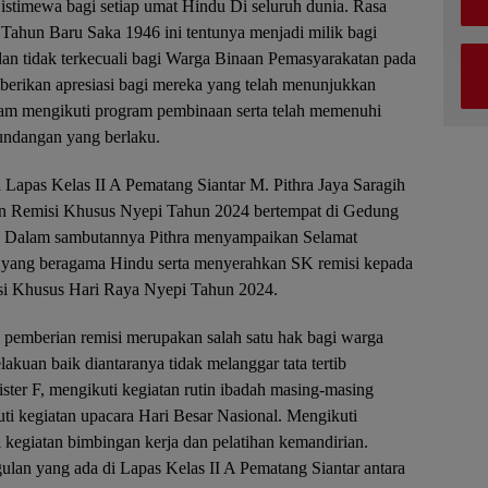
 istimewa bagi setiap umat Hindu Di seluruh dunia. Rasa
Tahun Baru Saka 1946 ini tentunya menjadi milik bagi
an tidak terkecuali bagi Warga Binaan Pemasyarakatan pada
berikan apresiasi bagi mereka yang telah menunjukkan
 dalam mengikuti program pembinaan serta telah memenuhi
undangan yang berlaku.
 Lapas Kelas II A Pematang Siantar M. Pithra Jaya Saragih
n Remisi Khusus Nyepi Tahun 2024 bertempat di Gedung
r. Dalam sambutannya Pithra menyampaikan Selamat
 yang beragama Hindu serta menyerahkan SK remisi kepada
si Khusus Hari Raya Nyepi Tahun 2024.
pemberian remisi merupakan salah satu hak bagi warga
akuan baik diantaranya tidak melanggar tata tertib
ster F, mengikuti kegiatan rutin ibadah masing-masing
ti kegiatan upacara Hari Besar Nasional. Mengikuti
kegiatan bimbingan kerja dan pelatihan kemandirian.
lan yang ada di Lapas Kelas II A Pematang Siantar antara