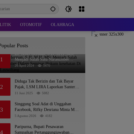
LITIK
OTOMOTIF
OLAHRAGA
×
Popular Posts
Dr. KMS Herman, S.H.,M.H.,MSi
1
Menjadi Salah Satu Narasumber
Dalam Seminar Hukum kesehatan Di
26 April 2024
5470
RSUD Leuwiliang
Diduga Tak Berizin dan Tak Bayar
2
Pajak, LSM LIRA Laporkan Santerra
de Laponte ke Kejaksaan Kota Batu
11 Juni 2025
5082
Singgung Soal Adat di Unggahan
3
Facebook, Rifky Desriana Minta Maaf
ke PDA dan Bupati Kubar
5 Agustus 2026
4182
Paripurna, Bupati Pesawaran
4
Sampaikan Pertanggungjawaban