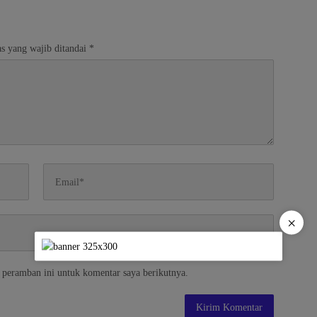
Kecelakaan
s yang wajib ditandai
*
×
 peramban ini untuk komentar saya berikutnya.