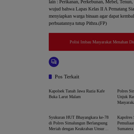
lain : Perikanan, Perkebunan, Mebel, Tenun,
wujud bahwa Lapas Kelas II A Pematang Sia
menyiapkan warga binaan agar dapat kembali
perbuatannya tutup Pithra.(FP)
Polisi Imbau Masyarakat Menahan D
Pos Terkait
Simalungun
Simalun
Kapolsek Tanah Jawa Razia Kafe
Polres S
Buka Larut Malam
Unjuk Ras
Masyarak
Simalungun
Simalun
Syukuran HUT Bhayangkara ke-78
Kapolres 
di Polres Simalungun Berlangsung
Pemuliaan
Meriah dengan Keakraban Unsur
Sumatera 