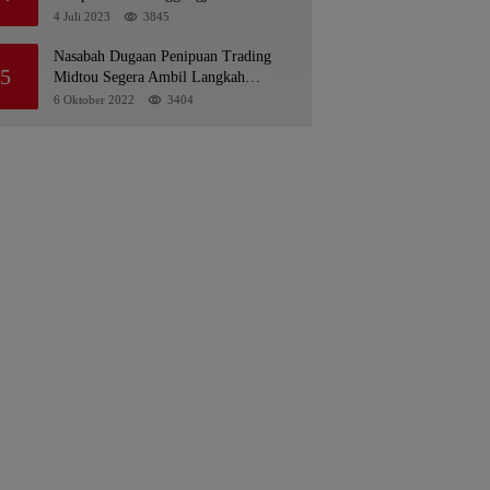
Pelaksanaan APBD 2022
4 Juli 2023
3845
Nasabah Dugaan Penipuan Trading
5
Midtou Segera Ambil Langkah
Hukum
6 Oktober 2022
3404