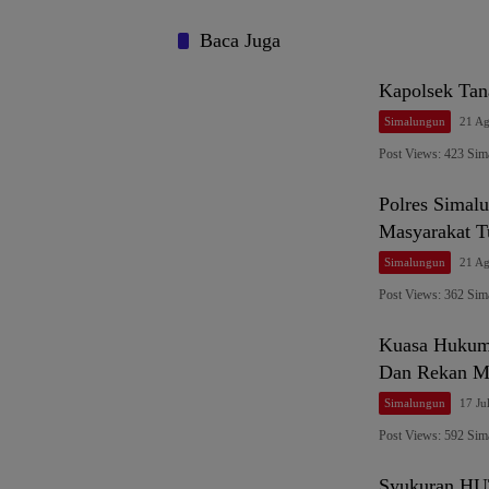
Baca Juga
Kapolsek Tan
Simalungun
21 Ag
Post Views: 423 Si
Polres Simal
Masyarakat T
Simalungun
21 Ag
Post Views: 362 Si
Kuasa Hukum 
Dan Rekan Me
Simalungun
17 Ju
Post Views: 592 Si
Syukuran HUT