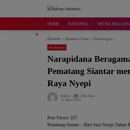
Langsung
ke
konten
HOME
NASIONAL
MITRA-HALUAN 
×
Beranda
Sumatera Utara
Simalungun
Simalungun
Narapidana Beragama 
Pematang Siantar me
Raya Nyepi
Duldul
2 Min Baca
11 Maret 2024
Post Views:
257
Pematang Siantar – Hari Suci Nyepi Tahun 