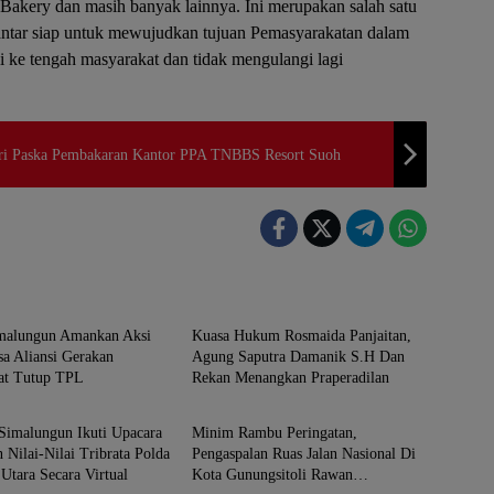
 Bakery dan masih banyak lainnya. Ini merupakan salah satu
ntar siap untuk mewujudkan tujuan Pemasyarakatan dalam
 ke tengah masyarakat dan tidak mengulangi lagi
iri Paska Pembakaran Kantor PPA TNBBS Resort Suoh
gun
Simalungun
imalungun Amankan Aksi
Kuasa Hukum Rosmaida Panjaitan,
a Aliansi Gerakan
Agung Saputra Damanik S.H Dan
at Tutup TPL
Rekan Menangkan Praperadilan
gun
Simalungun
Simalungun Ikuti Upacara
Minim Rambu Peringatan,
 Nilai-Nilai Tribrata Polda
Pengaspalan Ruas Jalan Nasional Di
Utara Secara Virtual
Kota Gunungsitoli Rawan