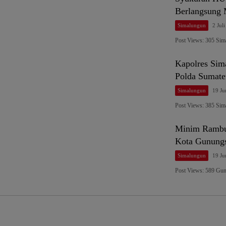
Berlangsung 
Simalungun
2 Jul
Post Views: 305 Sim
Kapolres Sima
Polda Sumater
Simalungun
19 Ju
Post Views: 385 Si
Minim Rambu 
Kota Gunungs
Simalungun
19 Ju
Post Views: 589 Gun