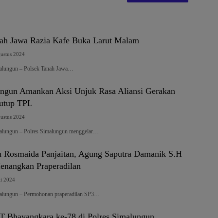
ah Jawa Razia Kafe Buka Larut Malam
ustus 2024
malungun – Polsek Tanah Jawa…
ungun Amankan Aksi Unjuk Rasa Aliansi Gerakan
utup TPL
ustus 2024
malungun – Polres Simalungun menggelar…
Rosmaida Panjaitan, Agung Saputra Damanik S.H
nangkan Praperadilan
li 2024
malungun – Permohonan praperadilan SP3…
 Bhayangkara ke-78 di Polres Simalungun