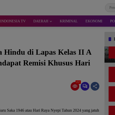
INDONESIA TV
DAERAH
KRIMINAL
EKONOMI
PO
Hindu di Lapas Kelas II A
ndapat Remisi Khusus Hari
257
Baru Saka 1946 atau Hari Raya Nyepi Tahun 2024 yang jatuh