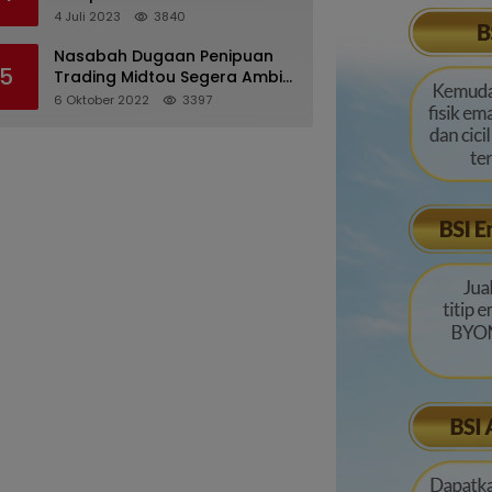
Pertanggungjawaban
4 Juli 2023
3840
Pelaksanaan APBD 2022
Nasabah Dugaan Penipuan
5
Trading Midtou Segera Ambil
Langkah Hukum
6 Oktober 2022
3397