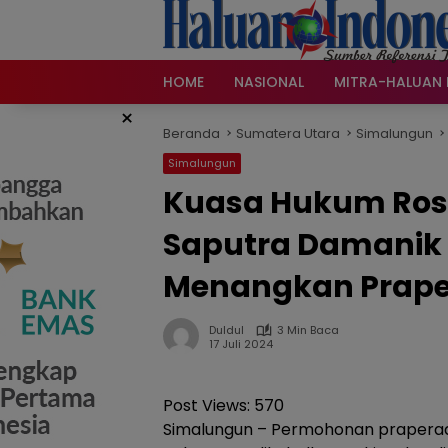
Langsung
ke
konten
HOME
NASIONAL
MITRA-HALUAN 
×
Beranda
Sumatera Utara
Simalungun
Simalungun
Kuasa Hukum Ros
Saputra Damanik 
Menangkan Prape
Duldul
3 Min Baca
17 Juli 2024
Post Views:
570
Simalungun – Permohonan praperadi