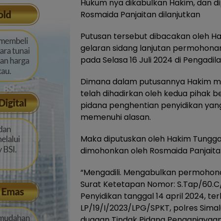
Hukum nya dikabulkan Hakim, dan d
Rosmaida Panjaitan dilanjutkan
Putusan tersebut dibacakan oleh Ha
gelaran sidang lanjutan permohonan
pada Selasa 16 Juli 2024 di Pengadil
Dimana dalam putusannya Hakim meni
telah dihadirkan oleh kedua pihak b
pidana penghentian penyidikan yang
memenuhi alasan.
Maka diputuskan oleh Hakim Tungga
dimohonkan oleh Rosmaida Panjaitan
“Mengadili. Mengabulkan permoho
Surat Ketetapan Nomor: S.Tap/60.C/
Penyidikan tanggal 14 april 2024, te
LP/19/I/2023/LPG/SPKT, polres Simal
dugaan Tindak Pidana Penganiayaa