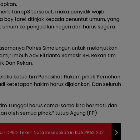
tapkan,
erbitan sp3 tersebut, maka penyidik wajib
 boy farel sitinjak kepada penuntut umum, yang
t umum ke pengadilan negeri dan harus segera
rjasamanya Polres Simalungun untuk melanjutkan
ami,” imbuh Adv Elfrianto Samosir SH, Rekan tim
k Dan Rekan.
 selaku ketua tim Penasihat Hukum pihak Pemohon
i ketetapan hakim harus dijalankan. Dan seluruh
kim Tunggal harus sama-sama kita hormati, dan
an oleh semua pihak,” tutup Agung.(FP)
inan DPRD Teken Nota Kesepakatan KUA PPAS 202