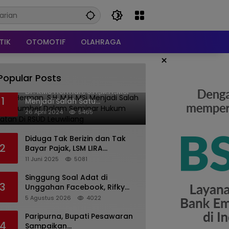
TIK
OTOMOTIF
OLAHRAGA
×
Popular Posts
Dr. KMS Herman, S.H.,M.H.,MSi
1
Menjadi Salah Satu
Narasumber Dalam Seminar
26 April 2024
5465
Hukum kesehatan Di RSUD
Leuwiliang
Diduga Tak Berizin dan Tak
2
Bayar Pajak, LSM LIRA
Laporkan Santerra de
11 Juni 2025
5081
Laponte ke Kejaksaan Kota
Batu
Singgung Soal Adat di
3
Unggahan Facebook, Rifky
Desriana Minta Maaf ke PDA
5 Agustus 2026
4022
dan Bupati Kubar
Paripurna, Bupati Pesawaran
4
Sampaikan