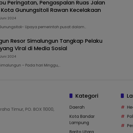
u Peringatan, Pengaspalan Ruas Jalan
i Kota Gunungsitoli Rawan Kecelakaan
 Juni 2024
 Gunungsitoli- Upaya pemerintah pusat dalam…
gun Resor Simalungun Tangkap Pelaku
ang Viral di Media Sosial
 Juni 2024
 Simalungun – Pada hari Minggu,…
Kategori
La
Daerah
He
Graha Timur, PO. BOX 11000,
Kota Bandar
Po
Lampung
Pe
Barito Utara