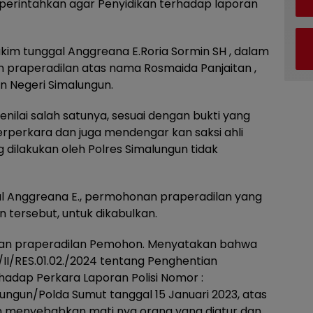
iperintahkan agar Penyidikan terhadap laporan
kim tunggal Anggreana E.Roria Sormin SH , dalam
 praperadilan atas nama Rosmaida Panjaitan ,
an Negeri Simalungun.
lai salah satunya, sesuai dengan bukti yang
erperkara dan juga mendengar kan saksi ahli
 dilakukan oleh Polres Simalungun tidak
l Anggreana E., permohonan praperadilan yang
 tersebut, untuk dikabulkan.
nan praperadilan Pemohon. Menyatakan bahwa
II/RES.01.02./2024 tentang Penghentian
rhadap Perkara Laporan Polisi Nomor :
ungun/Polda Sumut tanggal 15 Januari 2023, atas
n menyebabkan mati nya orang yang diatur dan