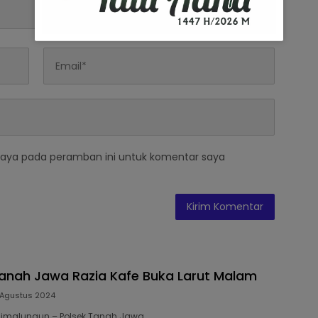
saya pada peramban ini untuk komentar saya
anah Jawa Razia Kafe Buka Larut Malam
 Agustus 2024
 Simalungun – Polsek Tanah Jawa…