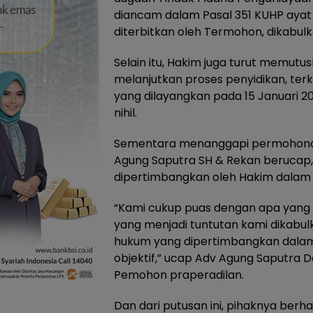
diancam dalam Pasal 351 KUHP ayat 1,
diterbitkan oleh Termohon, dikabul
Selain itu, Hakim juga turut memut
melanjutkan proses penyidikan, terk
yang dilayangkan pada 15 Januari 2
nihil.
Sementara menanggapi permohonan 
Agung Saputra SH & Rekan berucap, 
dipertimbangkan oleh Hakim dalam
“Kami cukup puas dengan apa yang t
yang menjadi tuntutan kami dikabul
hukum yang dipertimbangkan dalam 
objektif,” ucap Adv Agung Saputra 
Pemohon praperadilan.
Dan dari putusan ini, pihaknya ber