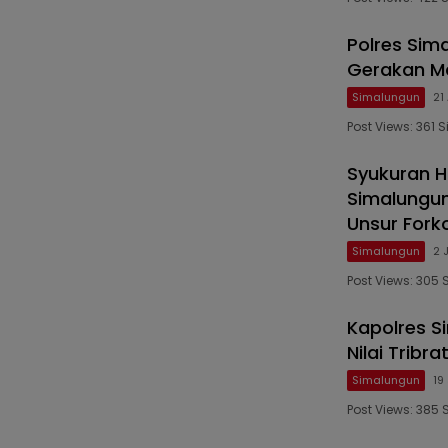
Polres Sim
Gerakan M
Simalungun
21
Post Views: 361
Syukuran H
Simalungun
Unsur For
Simalungun
2 
Post Views: 305
Kapolres S
Nilai Tribr
Simalungun
19
Post Views: 385