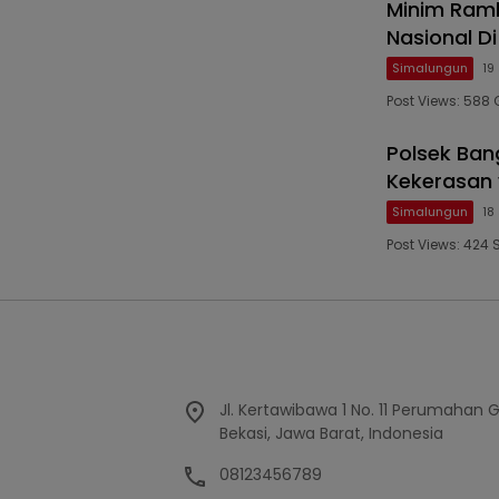
Minim Ramb
Nasional D
Simalungun
19
Post Views: 588
Polsek Ban
Kekerasan y
Simalungun
18
Post Views: 424
Jl. Kertawibawa 1 No. 11 Perumahan 
Bekasi, Jawa Barat, Indonesia
08123456789