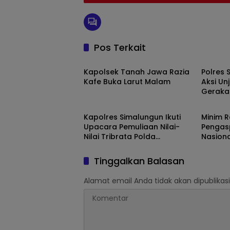
Pos Terkait
Simalungun
Simal
Kapolsek Tanah Jawa Razia
Polres
Kafe Buka Larut Malam
Aksi Un
Geraka
Simalungun
Simal
TPL
Kapolres Simalungun Ikuti
Minim 
Upacara Pemuliaan Nilai-
Pengas
Nilai Tribrata Polda
Nasiona
Sumatera Utara Secara
Gunung
Virtual
Kecela
Tinggalkan Balasan
Alamat email Anda tidak akan dipublikasi