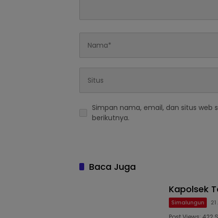
Simpan nama, email, dan situs web 
berikutnya.
Baca Juga
Kapolsek T
Simalungun
21
Post Views: 422