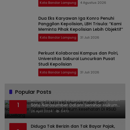
Kota Bandar Lampung
4 Agustus 2026
Dua Eks Karyawan Iga Konro Penuhi
Panggilan Kepolisian, LBH Trisula: “Kami
Meminta Pihak Kepolisian Lebih Objektif”
Kota Bandar Lampung
31 Juli 2026
Perkuat Kolaborasi Kampus dan Polri,
Universitas Saburai Luncurkan Pusat
Studi Kepolisian
Kota Bandar Lampung
31 Juli 2026
Popular Posts
Dr. KMS Herman, S.H.,M.H.,MSi Menjadi Salah
1
Satu Narasumber Dalam Seminar Hukum
kesehatan Di RSUD Leuwiliang
26 April 2024
5470
Diduga Tak Berizin dan Tak Bayar Pajak,