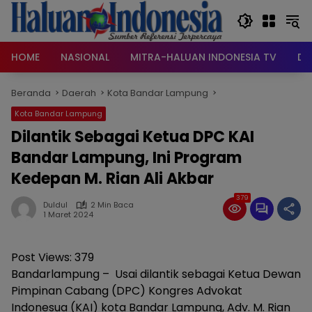
Langsung
ke
konten
HOME
NASIONAL
MITRA-HALUAN INDONESIA TV
DA
Beranda
Daerah
Kota Bandar Lampung
Kota Bandar Lampung
Dilantik Sebagai Ketua DPC KAI
Bandar Lampung, Ini Program
Kedepan M. Rian Ali Akbar
379
Duldul
2 Min Baca
1 Maret 2024
Post Views:
379
Bandarlampung – Usai dilantik sebagai Ketua Dewan
Pimpinan Cabang (DPC) Kongres Advokat
Indonesua (KAI) kota Bandar Lampung, Adv. M. Rian