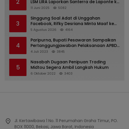
2
LSM LIRA Laporkan Santerra de Laponte ke
Kejaksaan Kota Batu
11 Juni 2025
5082
Singgung Soal Adat di Unggahan
3
Facebook, Rifky Desriana Minta Maaf ke
PDA dan Bupati Kubar
5 Agustus 2026
4164
Paripurna, Bupati Pesawaran Sampaikan
4
Pertanggungjawaban Pelaksanaan APBD
2022
4 Juli 2023
3845
Nasabah Dugaan Penipuan Trading
5
Midtou Segera Ambil Langkah Hukum
6 Oktober 2022
3403
Jl. Kertawibawa 1 No. 11 Perumahan Graha Timur, PO.
BOX 11000, Bekasi, Jawa Barat, Indonesia