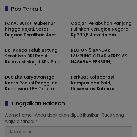
Pos Terkait
Kota Bandar Lampung
Kota Bandar Lampung
FOKAL Surati Gubernur
Cabjari Pelabuhan Panjang
hingga Kejati, Soroti
Pulihkan Kerugian Negara
Dugaan Peralihan Aset
Rp339,5 Juta dalam
Kota Bandar Lampung
Kota Bandar Lampung
Pemprov Lampung ke
Penyidikan Dugaan Korupsi
Korporasi
Dana BOS SDN 1
BRI Kanca Teluk Betung
REGION 5 BANDAR
Telukbetung Selatan
Serahkan BRI Peduli
LAMPUNG GELAR APRESIASI
Renovasi Masjid SPN Polda
NASABAH PENSIUN,
Kota Bandar Lampung
Kota Bandar Lampung
Lampung, Wujud Nyata
WUJUDKAN LAYANAN PRIMA
Dukungan terhadap
BAGI PURNABAKTI
Dua Eks Karyawan Iga
Perkuat Kolaborasi
Sarana Ibadah
Konro Penuhi Panggilan
Kampus dan Polri,
Kepolisian, LBH Trisula:
Universitas Saburai
“Kami Meminta Pihak
Luncurkan Pusat Studi
Kepolisian Lebih Objektif”
Kepolisian
Tinggalkan Balasan
Alamat email Anda tidak akan dipublikasikan.
Ruas yang
wajib ditandai
*