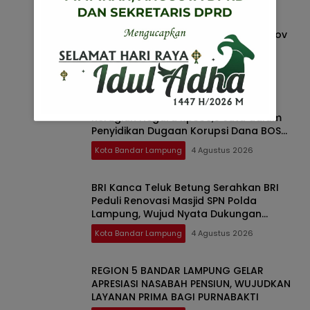
FOKAL Surati Gubernur hingga Kejati,
Soroti Dugaan Peralihan Aset Pemprov
Lampung ke Korporasi
Kota Bandar Lampung
6 Agustus 2026
Cabjari Pelabuhan Panjang Pulihkan
Kerugian Negara Rp339,5 Juta dalam
Penyidikan Dugaan Korupsi Dana BOS
SDN 1 Telukbetung Selatan
Kota Bandar Lampung
4 Agustus 2026
BRI Kanca Teluk Betung Serahkan BRI
Peduli Renovasi Masjid SPN Polda
Lampung, Wujud Nyata Dukungan
terhadap Sarana Ibadah
Kota Bandar Lampung
4 Agustus 2026
REGION 5 BANDAR LAMPUNG GELAR
APRESIASI NASABAH PENSIUN, WUJUDKAN
LAYANAN PRIMA BAGI PURNABAKTI