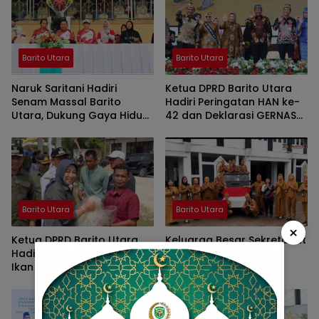
Barito Utara
Barito Utara
Naruk Saritani Hadiri
Ketua DPRD Barito Utara
Senam Massal Barito
Hadiri Peringatan HAN ke-
Utara, Dukung Gaya Hidup
42 dan Deklarasi GERNAS
Sehat dan Pererat
RANA
Kebersamaan
Barito Utara
Barito Utara
×
Ketua DPRD Barito Utara
Keluarga Besar Sekretariat
Hadiri Restocking Benih
DPRD Barito Utara
Ikan dan Gerakan Pangan
Sampaikan Ucapan
Murah di Dam Trinsing
Selamat Ulang Tahun ke-
55 kepada Bupati H.
Shalahuddin