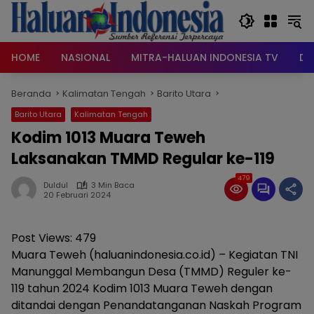
Langsung
ke
konten
HOME
NASIONAL
MITRA-HALUAN INDONESIA TV
DA
Beranda
Kalimatan Tengah
Barito Utara
Barito Utara
Kalimatan Tengah
Kodim 1013 Muara Teweh
Laksanakan TMMD Regular ke-119
479
Duldul
3 Min Baca
20 Februari 2024
Post Views:
479
Muara Teweh (haluanindonesia.co.id) – Kegiatan TNI
Manunggal Membangun Desa (TMMD) Reguler ke-
119 tahun 2024 Kodim 1013 Muara Teweh dengan
ditandai dengan Penandatanganan Naskah Program