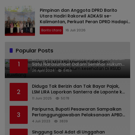
Pimpinan dan Anggota DPRD Barito
Utara Hadiri Rakorwil ADKASI se-
Kalimantan, Perkuat Peran DPRD Hadapi
Revisi UU Pemerintahan Daerah
Barito Utara
16 Juli 2026
Popular Posts
Dr. KMS Herman, S.H.,M.H.,MSi Menjadi Salah
1
Satu Narasumber Dalam Seminar Hukum
kesehatan Di RSUD Leuwiliang
26 April 2024
5459
Diduga Tak Berizin dan Tak Bayar Pajak,
2
LSM LIRA Laporkan Santerra de Laponte ke
Kejaksaan Kota Batu
11 Juni 2025
5078
Paripurna, Bupati Pesawaran Sampaikan
3
Pertanggungjawaban Pelaksanaan APBD
2022
4 Juli 2023
3839
Singgung Soal Adat di Unggahan