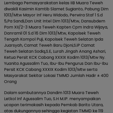
Lembaga Pemasyarakatan kelas IIB Muara Teweh
diwakili Kasimin Kamtib Slamet Sugianto, Pabung Dim
1013/Mtw Mayor Inf Heru Widodo, Perwira Staf 1 S.d
5,Pa Sandi,Dan Unit Intel Dim 1013/Mtw, Dansubdem
Pom XII/2-3 Muara Teweh Kapten Cpm Indra Wijaya,
Danramil 01 S.d 16 Dim 1013/Mtw, Kapolsek Teweh
Tengah Kompol Puji, Kapolsek Teweh Selatan Ipda
Juarsyah, Camat Teweh Baru Djoni,S.iP Camat
Teweh Selatan Sodiq,S.E, Lurah Jingah Anang Ashari,
Ketua Persit KCK Cabang XXXIX Kodim 1013/Mtw Ny.
Yuanita Agussalim Tuo, Ibu-Ibu Pengurus Dan Ibu-Ibu
Persit KCK Cabang XXXIX Kodim 1013/Mtw serta
Masyarakat Sekitar Lokasi TMMD Jumlah Hadir ± 400
Orang
Dalam sambutannya Dandim 1013 Muara Teweh
Letkol Inf Agussalim Tuo, S.H M.IP. menyampaikan
ucapan terimakasih kepada Pemkab Barito Utara,
atas dukungannya sehingga kegiatan TMMD ke 119