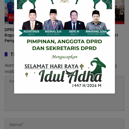
Barito Utara
Barito Utara
DPRD Barito Utara Gelar
Pimpinan dan Anggota
Rapat Paripurna III
DPRD Barito Utara Hadiri
Penyampaian Jawaban
Rakorwil ADKASI se-
Pemerintah atas
Kalimantan, Perkuat Peran
Pemandangan Umum
DPRD Hadapi Revisi UU
Tinggalkan Balasan
Fraksi-Fraksi DPRD
Pemerintahan Daerah
Alamat email Anda tidak akan dipublikasikan.
Ruas yang
wajib ditandai
*