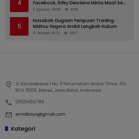
4
Facebook, Rifky Desriana Minta Maaf ke
PDA dan Bupati Kubar
5 Agustus 2026
3818
Nasabah Dugaan Penipuan Trading
5
Midtou Segera Ambil Langkah Hukum
6 Oktober 2022
3397
Jl. Kertawibawa 1 No. 11 Perumahan Graha Timur, PO.
BOX 11000, Bekasi, Jawa Barat, Indonesia
08123456789
emailsaya@gmail.com
Kategori