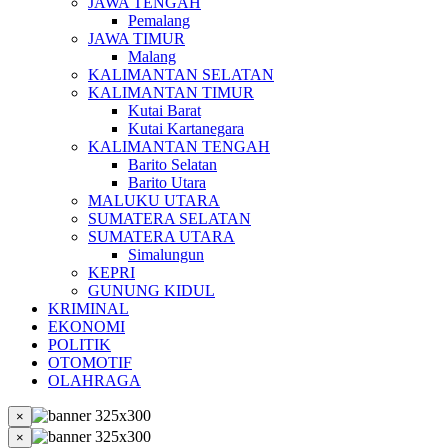
JAWA TENGAH
Pemalang
JAWA TIMUR
Malang
KALIMANTAN SELATAN
KALIMANTAN TIMUR
Kutai Barat
Kutai Kartanegara
KALIMANTAN TENGAH
Barito Selatan
Barito Utara
MALUKU UTARA
SUMATERA SELATAN
SUMATERA UTARA
Simalungun
KEPRI
GUNUNG KIDUL
KRIMINAL
EKONOMI
POLITIK
OTOMOTIF
OLAHRAGA
×
×