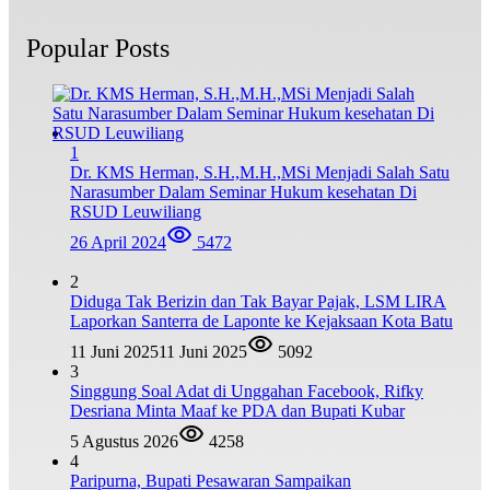
Popular Posts
1
Dr. KMS Herman, S.H.,M.H.,MSi Menjadi Salah Satu
Narasumber Dalam Seminar Hukum kesehatan Di
RSUD Leuwiliang
26 April 2024
5472
2
Diduga Tak Berizin dan Tak Bayar Pajak, LSM LIRA
Laporkan Santerra de Laponte ke Kejaksaan Kota Batu
11 Juni 2025
11 Juni 2025
5092
3
Singgung Soal Adat di Unggahan Facebook, Rifky
Desriana Minta Maaf ke PDA dan Bupati Kubar
5 Agustus 2026
4258
4
Paripurna, Bupati Pesawaran Sampaikan