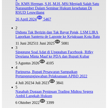
Dr. KMS Herman, S.H.,M.H.,MSi Menjadi Salah Satu
Narasumber Dalam Seminar Hukum kesehatan Di
RSUD Leuwiliang
26 April 2024
5467
2
Diduga Tak Berizin dan Tak Bayar Pajak, LSM LIRA
Laporkan Santerra de Laponte ke Kejaksaan Kota Batu
11 Juni 2025
11 Juni 2025
5081
3
Singgung Soal Adat di Unggahan Facebook, Rifky
Desriana Minta Maaf ke PDA dan Bupati Kubar
5 Agustus 2026
4105
4
Paripurna, Bupati Pesawaran Sampaikan
Pertanggungjawaban Pelaksanaan APBD 2022
4 Juli 2023
4 Juli 2023
3841
5
Nasabah Dugaan Penipuan Trading Midtou Segera
Ambil Langkah Hukum
6 Oktober 2022
3399