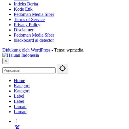
Indeks Berita
Kode Etik
Pedoman Media Siber
Terms of Service
Privacy Policy
Disclaimer
Pedoman Media Siber
blackboard ai detector
Didukung oleh WordPress
-
Tema: wpmedia.
×
Home
Kategori
Kategori
Label
Label
Laman
Laman