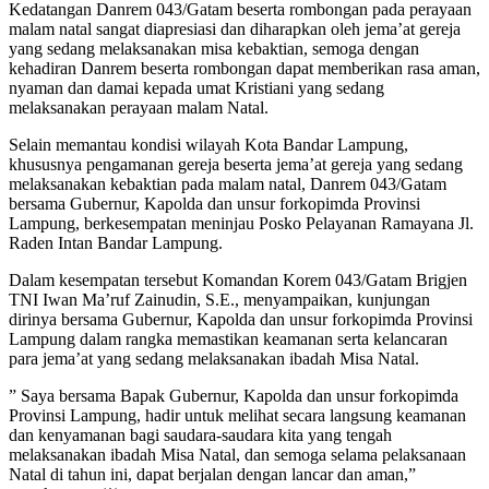
Kedatangan Danrem 043/Gatam beserta rombongan pada perayaan
malam natal sangat diapresiasi dan diharapkan oleh jema’at gereja
yang sedang melaksanakan misa kebaktian, semoga dengan
kehadiran Danrem beserta rombongan dapat memberikan rasa aman,
nyaman dan damai kepada umat Kristiani yang sedang
melaksanakan perayaan malam Natal.
Selain memantau kondisi wilayah Kota Bandar Lampung,
khususnya pengamanan gereja beserta jema’at gereja yang sedang
melaksanakan kebaktian pada malam natal, Danrem 043/Gatam
bersama Gubernur, Kapolda dan unsur forkopimda Provinsi
Lampung, berkesempatan meninjau Posko Pelayanan Ramayana Jl.
Raden Intan Bandar Lampung.
Dalam kesempatan tersebut Komandan Korem 043/Gatam Brigjen
TNI Iwan Ma’ruf Zainudin, S.E., menyampaikan, kunjungan
dirinya bersama Gubernur, Kapolda dan unsur forkopimda Provinsi
Lampung dalam rangka memastikan keamanan serta kelancaran
para jema’at yang sedang melaksanakan ibadah Misa Natal.
” Saya bersama Bapak Gubernur, Kapolda dan unsur forkopimda
Provinsi Lampung, hadir untuk melihat secara langsung keamanan
dan kenyamanan bagi saudara-saudara kita yang tengah
melaksanakan ibadah Misa Natal, dan semoga selama pelaksanaan
Natal di tahun ini, dapat berjalan dengan lancar dan aman,”