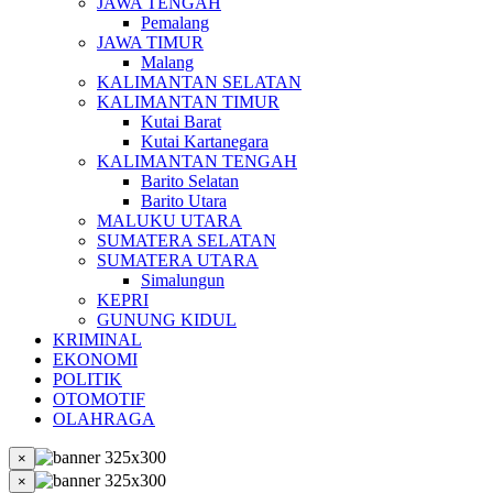
JAWA TENGAH
Pemalang
JAWA TIMUR
Malang
KALIMANTAN SELATAN
KALIMANTAN TIMUR
Kutai Barat
Kutai Kartanegara
KALIMANTAN TENGAH
Barito Selatan
Barito Utara
MALUKU UTARA
SUMATERA SELATAN
SUMATERA UTARA
Simalungun
KEPRI
GUNUNG KIDUL
KRIMINAL
EKONOMI
POLITIK
OTOMOTIF
OLAHRAGA
×
×