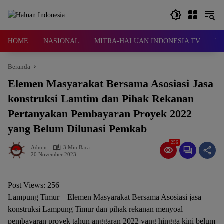
Langsung
ke
konten
HOME
NASIONAL
MITRA-HALUAN INDONESIA TV
D
Beranda
Elemen Masyarakat Bersama Asosiasi Jasa
konstruksi Lamtim dan Pihak Rekanan
Pertanyakan Pembayaran Proyek 2022
yang Belum Dilunasi Pemkab
256
Admin
3 Min Baca
20 November 2023
Post Views:
256
Lampung Timur – Elemen Masyarakat Bersama Asosiasi jasa
konstruksi Lampung Timur dan pihak rekanan menyoal
pembayaran proyek tahun anggaran 2022 yang hingga kini belum