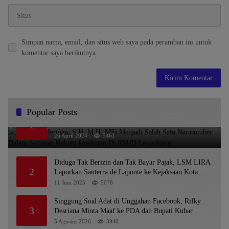
Simpan nama, email, dan situs web saya pada peramban ini untuk
komentar saya berikutnya.
Popular Posts
Dr. KMS Herman, S.H.,M.H.,MSi Menjadi Salah
1
Satu Narasumber Dalam Seminar Hukum kesehatan
Di RSUD Leuwiliang
26 April 2024
5461
Diduga Tak Berizin dan Tak Bayar Pajak, LSM LIRA
2
Laporkan Santerra de Laponte ke Kejaksaan Kota
Batu
11 Juni 2025
5078
Singgung Soal Adat di Unggahan Facebook, Rifky
3
Desriana Minta Maaf ke PDA dan Bupati Kubar
5 Agustus 2026
3940