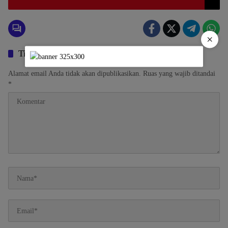
×
Tinggalkan Balasan
Alamat email Anda tidak akan dipublikasikan.
Ruas yang wajib ditandai
*