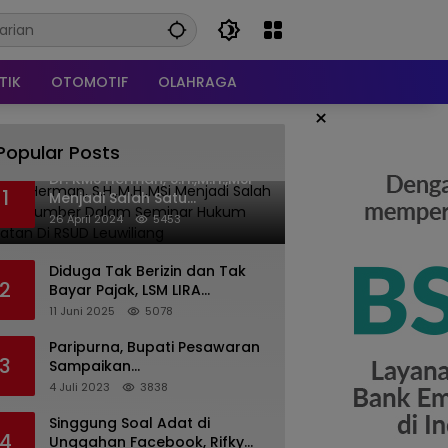
TIK
OTOMOTIF
OLAHRAGA
×
Popular Posts
Dr. KMS Herman, S.H.,M.H.,MSi
1
Menjadi Salah Satu
Narasumber Dalam Seminar
26 April 2024
5453
Hukum kesehatan Di RSUD
Leuwiliang
Diduga Tak Berizin dan Tak
2
Bayar Pajak, LSM LIRA
Laporkan Santerra de
11 Juni 2025
5078
Laponte ke Kejaksaan Kota
Batu
Paripurna, Bupati Pesawaran
3
Sampaikan
Pertanggungjawaban
4 Juli 2023
3838
Pelaksanaan APBD 2022
Singgung Soal Adat di
4
Unggahan Facebook, Rifky