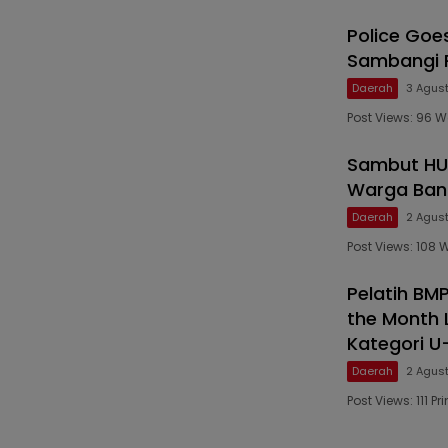
Police Goe
Sambangi P
Daerah
3 Agus
Post Views: 96 
Sambut HUT
Warga Ban
Daerah
2 Agus
Post Views: 108
Pelatih BM
the Month 
Kategori U
Daerah
2 Agus
Post Views: 111 