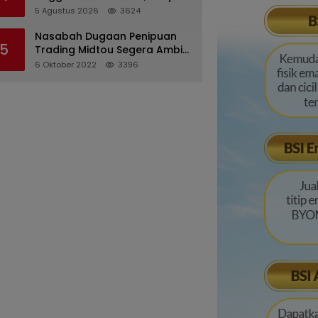
Desriana Minta Maaf ke PDA
5 Agustus 2026
3624
dan Bupati Kubar
Nasabah Dugaan Penipuan
5
Trading Midtou Segera Ambil
Langkah Hukum
6 Oktober 2022
3396