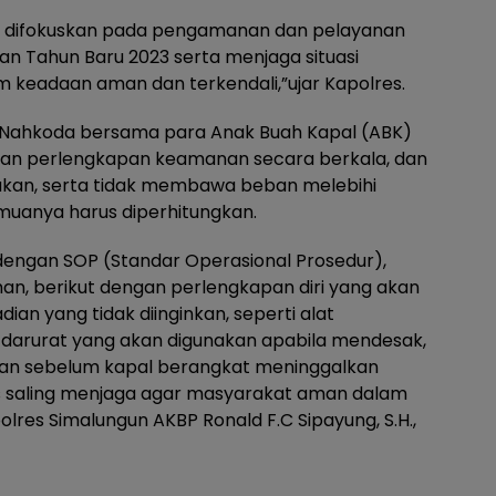
ini difokuskan pada pengamanan dan pelayanan
an Tahun Baru 2023 serta menjaga situasi
 keadaan aman dan terkendali,”ujar Kapolres.
Nahkoda bersama para Anak Buah Kapal (ABK)
an perlengkapan keamanan secara berkala, dan
kan, serta tidak membawa beban melebihi
muanya harus diperhitungkan.
dengan SOP (Standar Operasional Prosedur),
, berikut dengan perlengkapan diri yang akan
ian yang tidak diinginkan, seperti alat
a darurat yang akan digunakan apabila mendesak,
kan sebelum kapal berangkat meninggalkan
s saling menjaga agar masyarakat aman dalam
lres Simalungun AKBP Ronald F.C Sipayung, S.H.,