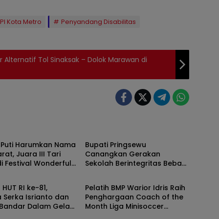
PI Kota Metro
Penyandang Disabilitas
 Alternatif Tol Sinaksak – Dolok Marawan di
h
Daerah
 Puti Harumkan Nama
Bupati Pringsewu
rat, Juara III Tari
Canangkan Gerakan
di Festival Wonderful
Sekolah Berintegritas Bebas
h
Daerah
ara
KKN
HUT RI ke-81,
Pelatih BMP Warior Idris Raih
 Serka Isrianto dan
Penghargaan Coach of the
Bandar Dalam Gelar
Month Liga Minisoccer
 Royong Massal
Kapolda Lampung 2026