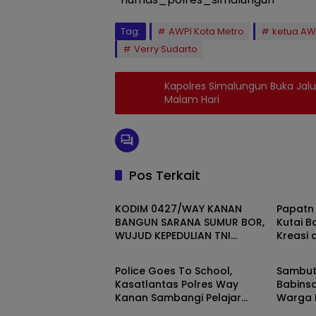
Tag:
AWPI Kota Metro
ketua AW
Verry Sudarto
Kapolres Simalungun Buka Jalur
Malam Hari
Pos Terkait
Daerah
Daera
KODIM 0427/WAY KANAN
Papatn
BANGUN SARANA SUMUR BOR,
Kutai Ba
WUJUD KEPEDULIAN TNI
Kreasi 
Daerah
Daera
TERHADAP AIR BERSIH
Nusant
Police Goes To School,
Sambut 
Kasatlantas Polres Way
Babinsa
Kanan Sambangi Pelajar
Warga 
SMAN 1 Kasui
Gotong