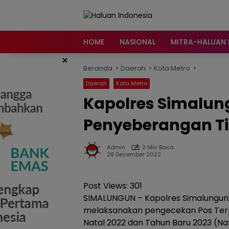
Langsung
ke
konten
HOME
NASIONAL
MITRA-HALUAN 
×
Beranda
Daerah
Kota Metro
Daerah
Kota Metro
Kapolres Simalun
Penyeberangan Ti
Admin
2 Min Baca
28 Desember 2022
Post Views:
301
SIMALUNGUN – Kapolres Simalungun AKB
melaksanakan pengecekan Pos Terp
Natal 2022 dan Tahun Baru 2023 (Na