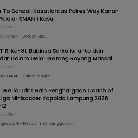
s To School, Kasatlantas Polres Way Kanan
elajar SMAN 1 Kasui
tus 2026
Way Kanan – Satuan Lalu…
 RI ke-81, Babinsa Serka Isrianto dan
dar Dalam Gelar Gotong Royong Massal
tus 2026
 WAY KANAN – Dalam rangka…
P Warior Idris Raih Penghargaan Coach of
Liga Minisoccer Kapolda Lampung 2026
-12
tus 2026
Pringsewu, HI – Prestasi membanggakan…