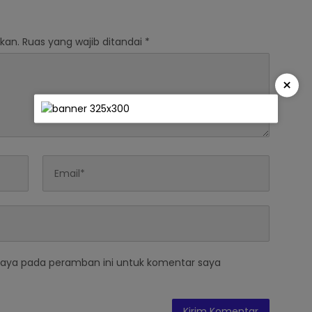
Kategori U-12
kan.
Ruas yang wajib ditandai
*
×
saya pada peramban ini untuk komentar saya