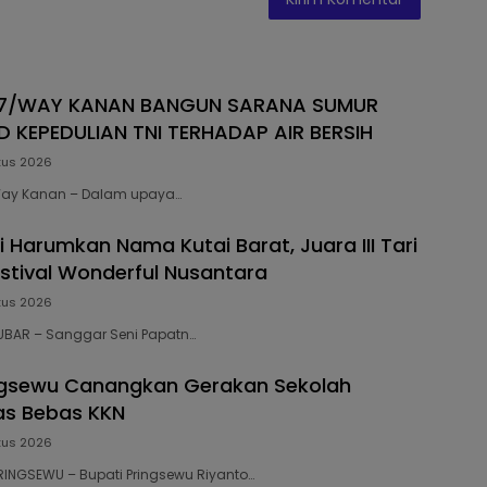
27/WAY KANAN BANGUN SARANA SUMUR
 KEPEDULIAN TNI TERHADAP AIR BERSIH
tus 2026
 Way Kanan – Dalam upaya…
 Harumkan Nama Kutai Barat, Juara III Tari
estival Wonderful Nusantara
tus 2026
 KUBAR – Sanggar Seni Papatn…
ngsewu Canangkan Gerakan Sekolah
tas Bebas KKN
tus 2026
 PRINGSEWU – Bupati Pringsewu Riyanto…