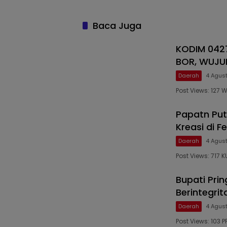
Baca Juga
KODIM 04
BOR, WUJUD
Daerah
4 Agus
Post Views: 127
Papatn Puti
Kreasi di F
Daerah
4 Agus
Post Views: 717
Bupati Pri
Berintegri
Daerah
4 Agus
Post Views: 103