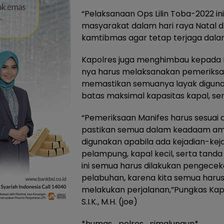
“Pelaksanaan Ops Lilin Toba-2022 
masyarakat dalam hari raya Natal d
kamtibmas agar tetap terjaga dalam
Kapolres juga menghimbau kepada 
nya harus melaksanakan pemeriksa
memastikan semuanya layak diguna
batas maksimal kapasitas kapal, se
“Pemeriksaan Manifes harus sesuai 
pastikan semua dalam keadaam aman
digunakan apabila ada kejadian-kejad
pelampung, kapal kecil, serta tand
ini semua harus dilakukan pengece
pelabuhan, karena kita semua haru
melakukan perjalanan,”Pungkas Kapo
S.I.K., M.H. (joe)
*humas_polres_simalungun*