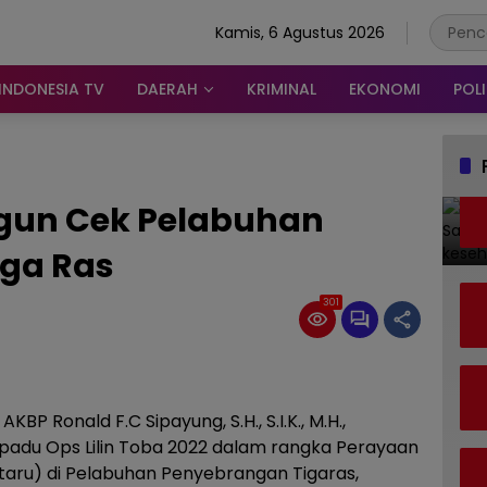
Kamis, 6 Agustus 2026
INDONESIA TV
DAERAH
KRIMINAL
EKONOMI
POLI
gun Cek Pelabuhan
ga Ras
301
P Ronald F.C Sipayung, S.H., S.I.K., M.H.,
adu Ops Lilin Toba 2022 dalam rangka Perayaan
taru) di Pelabuhan Penyebrangan Tigaras,