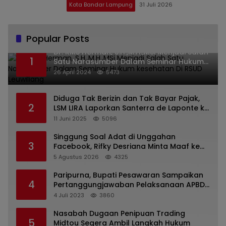
Kota Bandar Lampung
31 Juli 2026
Popular Posts
Dr. KMS Herman, S.H.,M.H.,MSi Menjadi Salah
1
Satu Narasumber Dalam Seminar Hukum
kesehatan Di RSUD Leuwiliang
26 April 2024
5473
Diduga Tak Berizin dan Tak Bayar Pajak,
2
LSM LIRA Laporkan Santerra de Laponte ke
Kejaksaan Kota Batu
11 Juni 2025
5096
Singgung Soal Adat di Unggahan
3
Facebook, Rifky Desriana Minta Maaf ke
PDA dan Bupati Kubar
5 Agustus 2026
4325
Paripurna, Bupati Pesawaran Sampaikan
4
Pertanggungjawaban Pelaksanaan APBD
2022
4 Juli 2023
3860
Nasabah Dugaan Penipuan Trading
5
Midtou Segera Ambil Langkah Hukum