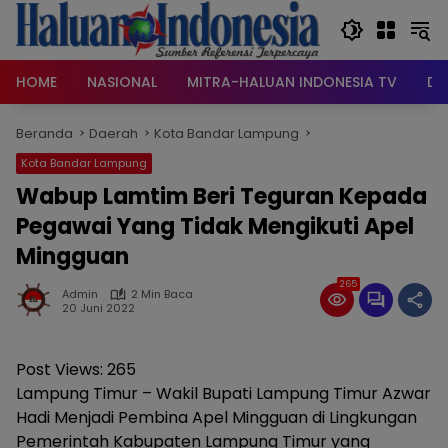
Langsung
ke
konten
HOME
NASIONAL
MITRA-HALUAN INDONESIA TV
DA
Beranda
Daerah
Kota Bandar Lampung
Kota Bandar Lampung
Wabup Lamtim Beri Teguran Kepada
Pegawai Yang Tidak Mengikuti Apel
Mingguan
265
Admin
2 Min Baca
20 Juni 2022
Post Views:
265
Lampung Timur – Wakil Bupati Lampung Timur Azwar
Hadi Menjadi Pembina Apel Mingguan di Lingkungan
Pemerintah Kabupaten Lampung Timur yang