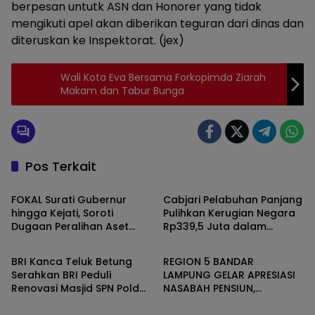
berpesan untutk ASN dan Honorer yang tidak
mengikuti apel akan diberikan teguran dari dinas dan
diteruskan ke Inspektorat. (jex)
Wali Kota Eva Bersama Forkopimda Ziarah
Makam dan Tabur Bunga
Pos Terkait
Kota Bandar Lampung
Kota Bandar Lampung
FOKAL Surati Gubernur
Cabjari Pelabuhan Panjang
hingga Kejati, Soroti
Pulihkan Kerugian Negara
Dugaan Peralihan Aset
Rp339,5 Juta dalam
Kota Bandar Lampung
Kota Bandar Lampung
Pemprov Lampung ke
Penyidikan Dugaan Korupsi
Korporasi
Dana BOS SDN 1
BRI Kanca Teluk Betung
REGION 5 BANDAR
Telukbetung Selatan
Serahkan BRI Peduli
LAMPUNG GELAR APRESIASI
Renovasi Masjid SPN Polda
NASABAH PENSIUN,
Kota Bandar Lampung
Kota Bandar Lampung
Lampung, Wujud Nyata
WUJUDKAN LAYANAN PRIMA