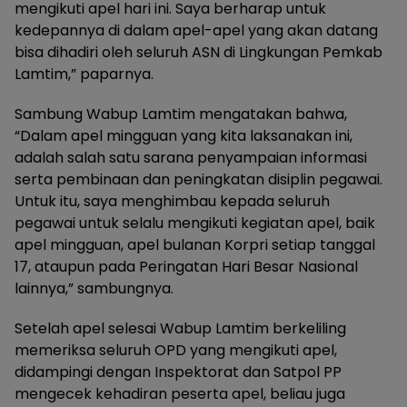
mengikuti apel hari ini. Saya berharap untuk
kedepannya di dalam apel-apel yang akan datang
bisa dihadiri oleh seluruh ASN di Lingkungan Pemkab
Lamtim,” paparnya.
Sambung Wabup Lamtim mengatakan bahwa,
“Dalam apel mingguan yang kita laksanakan ini,
adalah salah satu sarana penyampaian informasi
serta pembinaan dan peningkatan disiplin pegawai.
Untuk itu, saya menghimbau kepada seluruh
pegawai untuk selalu mengikuti kegiatan apel, baik
apel mingguan, apel bulanan Korpri setiap tanggal
17, ataupun pada Peringatan Hari Besar Nasional
lainnya,” sambungnya.
Setelah apel selesai Wabup Lamtim berkeliling
memeriksa seluruh OPD yang mengikuti apel,
didampingi dengan Inspektorat dan Satpol PP
mengecek kehadiran peserta apel, beliau juga