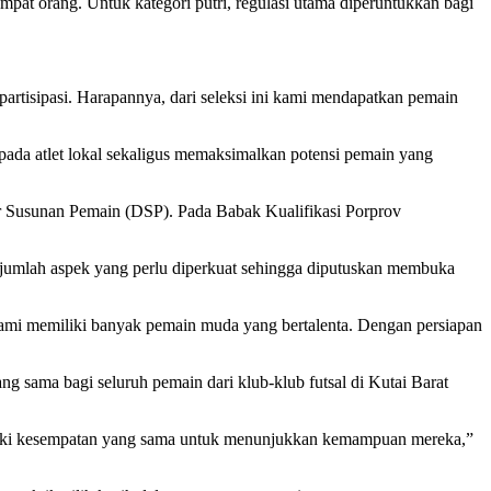
mpat orang. Untuk kategori putri, regulasi utama diperuntukkan bagi
rpartisipasi. Harapannya, dari seleksi ini kami mendapatkan pemain
pada atlet lokal sekaligus memaksimalkan potensi pemain yang
ar Susunan Pemain (DSP). Pada Babak Kualifikasi Porprov
 sejumlah aspek yang perlu diperkuat sehingga diputuskan membuka
 kami memiliki banyak pemain muda yang bertalenta. Dengan persiapan
g sama bagi seluruh pemain dari klub-klub futsal di Kutai Barat
memiliki kesempatan yang sama untuk menunjukkan kemampuan mereka,”