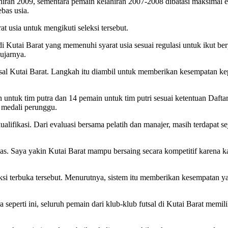
hiran 2009, sementara pemain kelahiran 2007-2008 dibatasi maksimal e
bas usia.
t usia untuk mengikuti seleksi tersebut.
di Kutai Barat yang memenuhi syarat usia sesuai regulasi untuk ikut be
ujarnya.
sal Kutai Barat. Langkah itu diambil untuk memberikan kesempatan ke
untuk tim putra dan 14 pemain untuk tim putri sesuai ketentuan Daft
h medali perunggu.
ualifikasi. Dari evaluasi bersama pelatih dan manajer, masih terdapat
emas. Saya yakin Kutai Barat mampu bersaing secara kompetitif karena
i terbuka tersebut. Menurutnya, sistem itu memberikan kesempatan yan
a seperti ini, seluruh pemain dari klub-klub futsal di Kutai Barat 