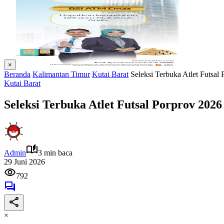
×
Beranda
Kalimantan Timur
Kutai Barat
Seleksi Terbuka Atlet Futsal
Kutai Barat
Seleksi Terbuka Atlet Futsal Porprov 202
Admin
3 min baca
29 Juni 2026
792
×