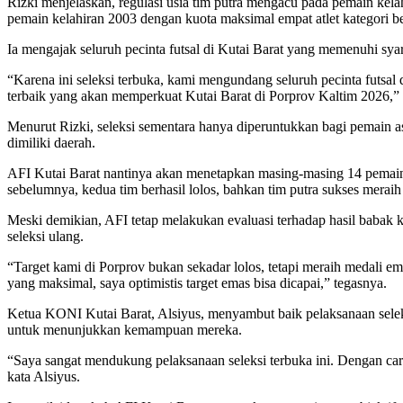
Rizki menjelaskan, regulasi usia tim putra mengacu pada pemain kela
pemain kelahiran 2003 dengan kuota maksimal empat atlet kategori be
Ia mengajak seluruh pecinta futsal di Kutai Barat yang memenuhi syara
“Karena ini seleksi terbuka, kami mengundang seluruh pecinta futsal 
terbaik yang akan memperkuat Kutai Barat di Porprov Kaltim 2026,” 
Menurut Rizki, seleksi sementara hanya diperuntukkan bagi pemain a
dimiliki daerah.
AFI Kutai Barat nantinya akan menetapkan masing-masing 14 pemain 
sebelumnya, kedua tim berhasil lolos, bahkan tim putra sukses merai
Meski demikian, AFI tetap melakukan evaluasi terhadap hasil babak k
seleksi ulang.
“Target kami di Porprov bukan sekadar lolos, tetapi meraih medali 
yang maksimal, saya optimistis target emas bisa dicapai,” tegasnya.
Ketua KONI Kutai Barat, Alsiyus, menyambut baik pelaksanaan seleks
untuk menunjukkan kemampuan mereka.
“Saya sangat mendukung pelaksanaan seleksi terbuka ini. Dengan car
kata Alsiyus.