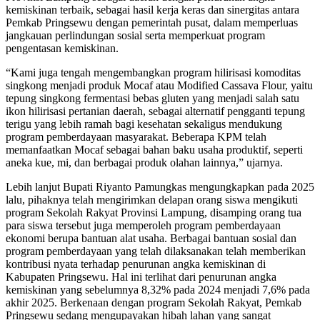
kemiskinan terbaik, sebagai hasil kerja keras dan sinergitas antara
Pemkab Pringsewu dengan pemerintah pusat, dalam memperluas
jangkauan perlindungan sosial serta memperkuat program
pengentasan kemiskinan.
“Kami juga tengah mengembangkan program hilirisasi komoditas
singkong menjadi produk Mocaf atau Modified Cassava Flour, yaitu
tepung singkong fermentasi bebas gluten yang menjadi salah satu
ikon hilirisasi pertanian daerah, sebagai alternatif pengganti tepung
terigu yang lebih ramah bagi kesehatan sekaligus mendukung
program pemberdayaan masyarakat. Beberapa KPM telah
memanfaatkan Mocaf sebagai bahan baku usaha produktif, seperti
aneka kue, mi, dan berbagai produk olahan lainnya,” ujarnya.
Lebih lanjut Bupati Riyanto Pamungkas mengungkapkan pada 2025
lalu, pihaknya telah mengirimkan delapan orang siswa mengikuti
program Sekolah Rakyat Provinsi Lampung, disamping orang tua
para siswa tersebut juga memperoleh program pemberdayaan
ekonomi berupa bantuan alat usaha. Berbagai bantuan sosial dan
program pemberdayaan yang telah dilaksanakan telah memberikan
kontribusi nyata terhadap penurunan angka kemiskinan di
Kabupaten Pringsewu. Hal ini terlihat dari penurunan angka
kemiskinan yang sebelumnya 8,32% pada 2024 menjadi 7,6% pada
akhir 2025. Berkenaan dengan program Sekolah Rakyat, Pemkab
Pringsewu sedang mengupayakan hibah lahan yang sangat