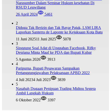
Narasumber Dalam Seminar Hukum kesehatan Di
RSUD Leuwiliang
26 April 2024
5461
2
Diduga Tak Berizin dan Tak Bayar Pajak, LSM LIRA
Laporkan Santerra de Laponte ke Kejaksaan Kota Batu
11 Juni 2025
11 Juni 2025
5078
3
Singgung Soal Adat di Unggahan Facebook, Rifky
Desriana Minta Maaf ke PDA dan Bupati Kubar
5 Agustus 2026
3913
4
Paripurna, Bupati Pesawaran Sampaikan
Pertanggungjawaban Pelaksanaan APBD 2022
4 Juli 2023
4 Juli 2023
3839
5
Nasabah Dugaan Penipuan Trading Midtou Segera
Ambil Langkah Hukum
6 Oktober 2022
3397