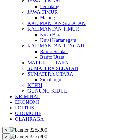
JAWA TENGAH
Pemalang
JAWA TIMUR
Malang
KALIMANTAN SELATAN
KALIMANTAN TIMUR
Kutai Barat
Kutai Kartanegara
KALIMANTAN TENGAH
Barito Selatan
Barito Utara
MALUKU UTARA
SUMATERA SELATAN
SUMATERA UTARA
Simalungun
KEPRI
GUNUNG KIDUL
KRIMINAL
EKONOMI
POLITIK
OTOMOTIF
OLAHRAGA
×
×