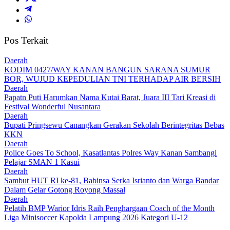
Pos Terkait
Daerah
KODIM 0427/WAY KANAN BANGUN SARANA SUMUR
BOR, WUJUD KEPEDULIAN TNI TERHADAP AIR BERSIH
Daerah
Papatn Puti Harumkan Nama Kutai Barat, Juara III Tari Kreasi di
Festival Wonderful Nusantara
Daerah
Bupati Pringsewu Canangkan Gerakan Sekolah Berintegritas Bebas
KKN
Daerah
Police Goes To School, Kasatlantas Polres Way Kanan Sambangi
Pelajar SMAN 1 Kasui
Daerah
Sambut HUT RI ke-81, Babinsa Serka Isrianto dan Warga Bandar
Dalam Gelar Gotong Royong Massal
Daerah
Pelatih BMP Warior Idris Raih Penghargaan Coach of the Month
Liga Minisoccer Kapolda Lampung 2026 Kategori U-12