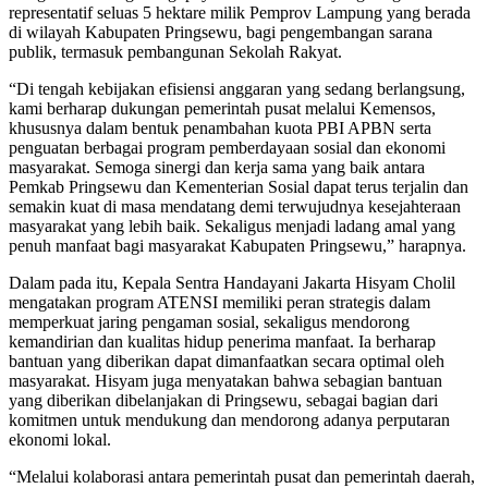
representatif seluas 5 hektare milik Pemprov Lampung yang berada
di wilayah Kabupaten Pringsewu, bagi pengembangan sarana
publik, termasuk pembangunan Sekolah Rakyat.
“Di tengah kebijakan efisiensi anggaran yang sedang berlangsung,
kami berharap dukungan pemerintah pusat melalui Kemensos,
khususnya dalam bentuk penambahan kuota PBI APBN serta
penguatan berbagai program pemberdayaan sosial dan ekonomi
masyarakat. Semoga sinergi dan kerja sama yang baik antara
Pemkab Pringsewu dan Kementerian Sosial dapat terus terjalin dan
semakin kuat di masa mendatang demi terwujudnya kesejahteraan
masyarakat yang lebih baik. Sekaligus menjadi ladang amal yang
penuh manfaat bagi masyarakat Kabupaten Pringsewu,” harapnya.
Dalam pada itu, Kepala Sentra Handayani Jakarta Hisyam Cholil
mengatakan program ATENSI memiliki peran strategis dalam
memperkuat jaring pengaman sosial, sekaligus mendorong
kemandirian dan kualitas hidup penerima manfaat. Ia berharap
bantuan yang diberikan dapat dimanfaatkan secara optimal oleh
masyarakat. Hisyam juga menyatakan bahwa sebagian bantuan
yang diberikan dibelanjakan di Pringsewu, sebagai bagian dari
komitmen untuk mendukung dan mendorong adanya perputaran
ekonomi lokal.
“Melalui kolaborasi antara pemerintah pusat dan pemerintah daerah,