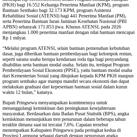
(PKH) bagi 16.552 Keluarga Penerima Manfaat (KPM), program
Bantuan Sembako bagi 32.173 KPM, program Asistensi
Rehabilitasi Sosial (ATENSI) bagi 441 Penerima Manfaat (PM),
serta Penerima Bantuan Iuran Jaminan Kesehatan Nasional (PBI
APBN) sebanyak 171.853 jiwa. Khusus ATENSI, pada 2026
menjangkau 1.000 penerima manfaat dengan nilai bantuan mencapai
Rp 1 milyar.
“Melalui program ATENSI, selain bantuan pemenuhan kebutuhan
dasar, juga diberikan bantuan pemberdayaan bagi kelompok rentan,
seperti sarana usaha berupa kendaraan roda tiga bagi penyandang
disabilitas serta bantuan modal usaha. Selain itu, terdapat Program
Pemberdayaan Sosial Ekonomi (PPSE), yaitu bantuan modal usaha
dari Kementerian Sosial yang ditujukan kepada KPM PKH maupun
program sembako agar mampu mandiri secara ekonomi dan dapat
melakukan graduasi dari kepesertaan bantuan sosial dalam kurun
waktu 12 bulan,” katanya.
Bupati Pringsewu menyampaikan komitmennya untuk
menanggulangi kemiskinan dan peningkatan kesejahteraan
masyarakat. Berdasarkan data Badan Pusat Statistik (BPS), angka
kemiskinan menunjukkan tren penurunan dalam beberapa tahun
terakhir dimana saat ini tercatat 7,6%. Capaian tersebut
menempatkan Kabupaten Pringsewu pada peringkat kedua di
Provinsi Lampung sebagai daerah dengan penurunan angka