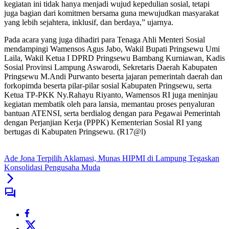
kegiatan ini tidak hanya menjadi wujud kepedulian sosial, tetapi
juga bagian dari komitmen bersama guna mewujudkan masyarakat
yang lebih sejahtera, inklusif, dan berdaya,” ujarnya.
Pada acara yang juga dihadiri para Tenaga Ahli Menteri Sosial
mendampingi Wamensos Agus Jabo, Wakil Bupati Pringsewu Umi
Laila, Wakil Ketua I DPRD Pringsewu Bambang Kurniawan, Kadis
Sosial Provinsi Lampung Aswarodi, Sekretaris Daerah Kabupaten
Pringsewu M.Andi Purwanto beserta jajaran pemerintah daerah dan
forkopimda beserta pilar-pilar sosial Kabupaten Pringsewu, serta
Ketua TP-PKK Ny.Rahayu Riyanto, Wamensos RI juga meninjau
kegiatan membatik oleh para lansia, memantau proses penyaluran
bantuan ATENSI, serta berdialog dengan para Pegawai Pemerintah
dengan Perjanjian Kerja (PPPK) Kementerian Sosial RI yang
bertugas di Kabupaten Pringsewu. (R17@l)
Ade Jona Terpilih Aklamasi, Munas HIPMI di Lampung Tegaskan
Konsolidasi Pengusaha Muda