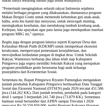
bukan hanya sekarang namun juga untuk selanjutnya.
“Pemerintah menginginkan seluruh rakyat Indonesia sejahtera
melalui berbagai program yang dilaksanakan, diantaranya program
Makan Bergizi Gratis untuk memenuhi kebutuhan gizi anak-anak,
balita, serta ibu hamil dan menyusui, untuk mencegah stunting,
meningkatkan kesehatan, dan mendukung tumbuh kembang anak.
Kedepan, kita upayakan agar para lansia juga mendapatkan manfaat
program MBG ini,” ujarnya.
Begitu juga dengan program lainnya seperti Koperasi Desa dan
Kelurahan Merah Putih (KDKMP) untuk memperkuat ekonomi
kerakyatan, mempercepat pemerataan kesejahteraan, dan
mewujudkan kedaulatan pangan di tingkat desa. Untuk Sekolah
Rakyat, Wamensos berharap jika lahan telah siap Kabupaten
Pringsewu juga segera memiliki Sekolah Rakyat yang merupakan
program pendidikan gratis berasrama bagi anak keluarga
prasejahtera dari Kementerian Sosial.
Sementara itu, Bupati Pringsewu Riyanto Pamungkas mengatakan
jumlah penduduk Kabupaten Pringsewu berdasarkan Data Tunggal
Sosial dan Ekonomi Nasional (DTSEN) pada 2026 tercatat 451.586
jiwa (144.262 KK). Dari jumlah tersebut, penduduk pada kategori
desil 1 sampai 5 berjumlah 241.740 jiwa (73.879 KK). Sementara
bantuan sosial bersumber dari APBN sampai Triwulan I 2026
mencapai Rp 50.559.859.000, terdiri Program Keluarga Harapan