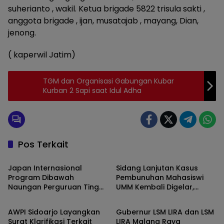
suherianto , wakil. Ketua brigade 5822 trisula sakti ,
anggota brigade , ijan, musatajab , mayang, Dian,
jenong.
( kaperwil Jatim)
TGM dan Organisasi Gabungan Kubar
Kurban 2 Sapi saat Idul Adha
Pos Terkait
Malang
Jawa Timur
Japan Internasional
Sidang Lanjutan Kasus
Program Dibawah
Pembunuhan Mahasiswi
Naungan Perguruan Tinggi
UMM Kembali Digelar,
Jawa Timur
Jawa Timur
NMC Group sukses
Dapat Pengawalan LSM
berangkatkan belasan
LIRA Malang Raya
AWPI Sidoarjo Layangkan
Gubernur LSM LIRA dan LSM
Siswa ke Jepang
Surat Klarifikasi Terkait
LIRA Malang Raya