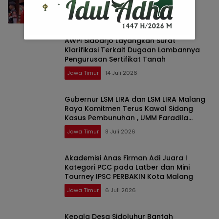
Pengawalan LSM LIRA Malang Raya
Jawa Timur
29 Juli 2026
AWPI Sidoarjo Layangkan Surat
Klarifikasi Terkait Dugaan Lambannya
Pengurusan Sertifikat Tanah
Jawa Timur
14 Juli 2026
Gubernur LSM LIRA dan LSM LIRA Malang
Raya Komitmen Terus Kawal Sidang
Kasus Pembunuhan , UMM Faradila
Amalia Najwa,
Jawa Timur
8 Juli 2026
Akademisi Anas Firman Adi Juara I
Kategori PCC pada Latber dan Mini
Tourney IPSC PERBAKIN Kota Malang
Jawa Timur
6 Juli 2026
Kepala Desa Sidoluhur Bantah