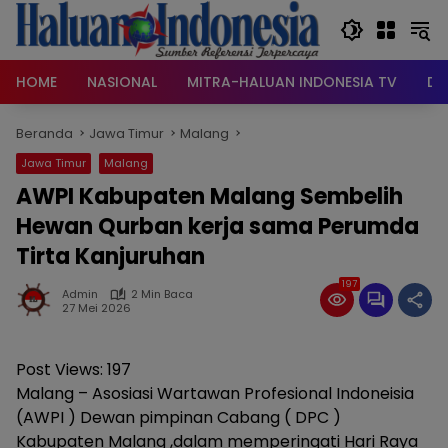
Langsung
ke
konten
HOME
NASIONAL
MITRA-HALUAN INDONESIA TV
DA
Beranda
Jawa Timur
Malang
Jawa Timur
Malang
AWPI Kabupaten Malang Sembelih
Hewan Qurban kerja sama Perumda
Tirta Kanjuruhan
197
Admin
2 Min Baca
27 Mei 2026
Post Views:
197
Malang – Asosiasi Wartawan Profesional Indoneisia
(AWPI ) Dewan pimpinan Cabang ( DPC )
Kabupaten Malang ,dalam memperingati Hari Raya