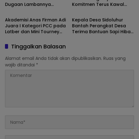
Dugaan Lambannya
Komitmen Terus Kawal
Jawa Timur
Jawa Timur
Pengurusan Sertifikat
Sidang Kasus Pembunuhan
Tanah
, UMM Faradila Amalia
Akademisi Anas Firman Adi
Kepala Desa Sidoluhur
Najwa,
Juara I Kategori PCC pada
Bantah Perangkat Desa
Latber dan Mini Tourney
Terima Bantuan Sapi Hibah
IPSC PERBAKIN Kota Malang
atas Nama Warga
Tinggalkan Balasan
Alamat email Anda tidak akan dipublikasikan.
Ruas yang
wajib ditandai
*