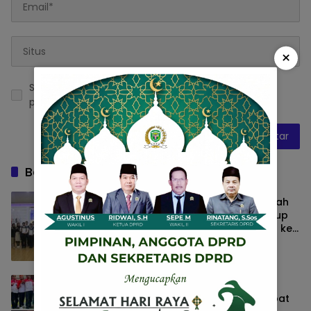
×
Simpan nama, email, dan situs web saya pada
peramban ini untuk komentar saya berikutnya.
Baca Juga
Japan Internasional Program Dibawah
Naungan Perguruan Tinggi NMC Group
sukses berangkatkan belasan Siswa ke
Jepang
Malang
31 Juli 2026
Sidang Lanjutan Kasus Pembunuhan
Mahasiswi UMM Kembali Digelar, Dapat