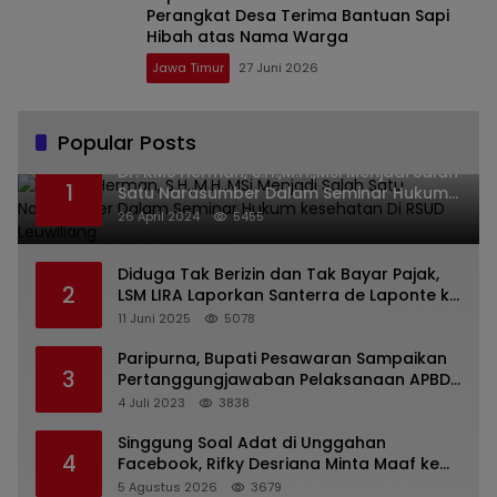
Perangkat Desa Terima Bantuan Sapi
Hibah atas Nama Warga
Jawa Timur
27 Juni 2026
Popular Posts
Dr. KMS Herman, S.H.,M.H.,MSi Menjadi Salah
1
Satu Narasumber Dalam Seminar Hukum
kesehatan Di RSUD Leuwiliang
26 April 2024
5455
Diduga Tak Berizin dan Tak Bayar Pajak,
2
LSM LIRA Laporkan Santerra de Laponte ke
Kejaksaan Kota Batu
11 Juni 2025
5078
Paripurna, Bupati Pesawaran Sampaikan
3
Pertanggungjawaban Pelaksanaan APBD
2022
4 Juli 2023
3838
Singgung Soal Adat di Unggahan
4
Facebook, Rifky Desriana Minta Maaf ke
PDA dan Bupati Kubar
5 Agustus 2026
3679