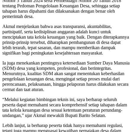
Nomor 3 Tahun 2024 serta Permendagri Nomor 20 Tahun 2018
tentang Pedoman Pengelolaan Keuangan Desa, sehingga setiap
tahapan harus dipahami dan dilaksanakan dengan benar oleh
pemerintah desa.
Akmal menjelaskan bahwa asas transparansi, akuntabilitas,
partisipatif, serta kedisiplinan anggaran adalah kunci untuk
menciptakan tata kelola keuangan yang baik. Dengan diterapkannya
prinsip-prinsip tersebut, diharapkan pembangunan di desa dapat
lebih terarah, tepat sasaran, dan mampu memberikan dampak
signifikan bagi peningkatan kesejahteraan masyarakat.
Ia juga menekankan pentingnya ketersediaan Sumber Daya Manusia
(SDM) desa yang kompeten, profesional, dan berintegritas.
Menurutnya, kualitas SDM akan sangat menentukan keberhasilan
pengelolaan keuangan desa, mengingat setiap proses mulai dari
perencanaan, pelaksanaan, hingga pelaporan harus dilakukan secara
cermat dan taat aturan.
“Melalui kegiatan bimbingan teknis ini, saya berharap seluruh
peserta dapat memahami secara komprehensif setiap tahapan dalam
tata kelola keuangan desa sesuai ketentuan peraturan perundang-
undangan,” ujar Akmal mewakili Bupati Barito Selatan.
Lebih lanjut, ia berharap peserta tidak hanya memahami regulasi,
tetapi juga mampu menguasai kewajiban perpajakan desa dalam