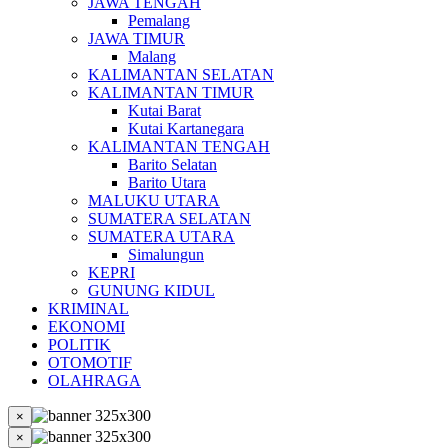
JAWA TENGAH
Pemalang
JAWA TIMUR
Malang
KALIMANTAN SELATAN
KALIMANTAN TIMUR
Kutai Barat
Kutai Kartanegara
KALIMANTAN TENGAH
Barito Selatan
Barito Utara
MALUKU UTARA
SUMATERA SELATAN
SUMATERA UTARA
Simalungun
KEPRI
GUNUNG KIDUL
KRIMINAL
EKONOMI
POLITIK
OTOMOTIF
OLAHRAGA
×
×