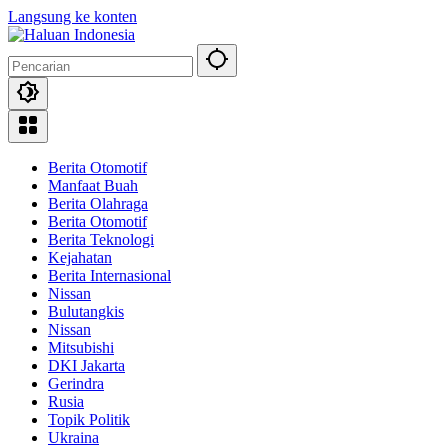
Langsung ke konten
Berita Otomotif
Manfaat Buah
Berita Olahraga
Berita Otomotif
Berita Teknologi
Kejahatan
Berita Internasional
Nissan
Bulutangkis
Nissan
Mitsubishi
DKI Jakarta
Gerindra
Rusia
Topik Politik
Ukraina