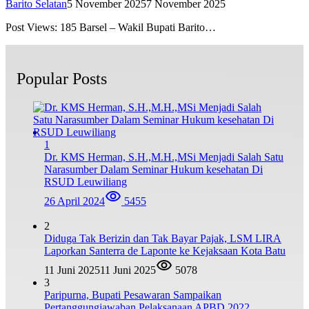
Barito Selatan
5 November 2025
7 November 2025
Post Views: 185 Barsel – Wakil Bupati Barito…
Popular Posts
1
Dr. KMS Herman, S.H.,M.H.,MSi Menjadi Salah Satu
Narasumber Dalam Seminar Hukum kesehatan Di
RSUD Leuwiliang
26 April 2024
5455
2
Diduga Tak Berizin dan Tak Bayar Pajak, LSM LIRA
Laporkan Santerra de Laponte ke Kejaksaan Kota Batu
11 Juni 2025
11 Juni 2025
5078
3
Paripurna, Bupati Pesawaran Sampaikan
Pertanggungjawaban Pelaksanaan APBD 2022