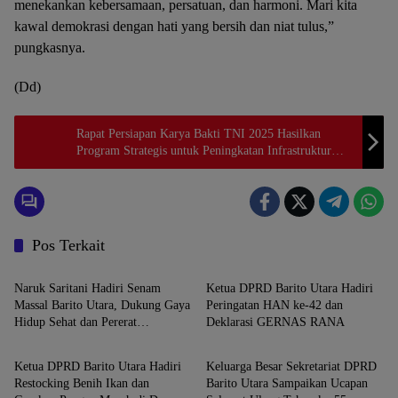
menekankan kebersamaan, persatuan, dan harmoni. Mari kita
kawal demokrasi dengan hati yang bersih dan niat tulus,”
pungkasnya.
(Dd)
Rapat Persiapan Karya Bakti TNI 2025 Hasilkan
Program Strategis untuk Peningkatan Infrastruktur
Desa
Pos Terkait
Barito Utara
Barito Utara
Naruk Saritani Hadiri Senam
Ketua DPRD Barito Utara Hadiri
Massal Barito Utara, Dukung Gaya
Peringatan HAN ke-42 dan
Hidup Sehat dan Pererat
Deklarasi GERNAS RANA
Barito Utara
Barito Utara
Kebersamaan
Ketua DPRD Barito Utara Hadiri
Keluarga Besar Sekretariat DPRD
Restocking Benih Ikan dan
Barito Utara Sampaikan Ucapan