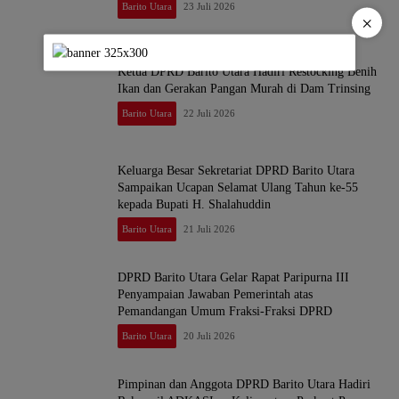
Barito Utara
23 Juli 2026
×
Ketua DPRD Barito Utara Hadiri Restocking Benih
Ikan dan Gerakan Pangan Murah di Dam Trinsing
Barito Utara
22 Juli 2026
Keluarga Besar Sekretariat DPRD Barito Utara
Sampaikan Ucapan Selamat Ulang Tahun ke-55
kepada Bupati H. Shalahuddin
Barito Utara
21 Juli 2026
DPRD Barito Utara Gelar Rapat Paripurna III
Penyampaian Jawaban Pemerintah atas
Pemandangan Umum Fraksi-Fraksi DPRD
Barito Utara
20 Juli 2026
Pimpinan dan Anggota DPRD Barito Utara Hadiri