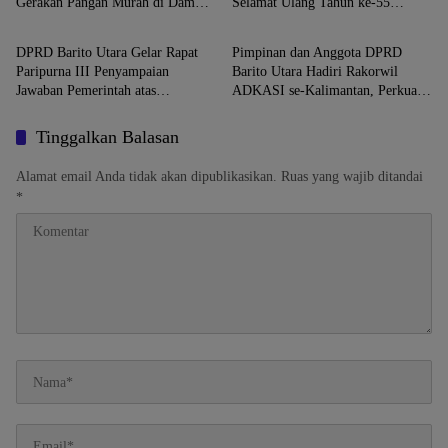
Gerakan Pangan Murah di Dam
Selamat Ulang Tahun ke-55
Barito Utara
Barito Utara
Trinsing
kepada Bupati H. Shalahuddin
DPRD Barito Utara Gelar Rapat
Pimpinan dan Anggota DPRD
Paripurna III Penyampaian
Barito Utara Hadiri Rakorwil
Jawaban Pemerintah atas
ADKASI se-Kalimantan, Perkuat
Pemandangan Umum Fraksi-Fraksi
Peran DPRD Hadapi Revisi UU
DPRD
Pemerintahan Daerah
Tinggalkan Balasan
Alamat email Anda tidak akan dipublikasikan.
Ruas yang wajib ditandai
*