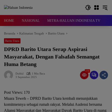
Langsung
ke
konten
HOME
NASIONAL
MITRA-HALUAN INDONESIA TV
D
Beranda
Kalimatan Tengah
Barito Utara
Barito Utara
DPRD Barito Utara Serap Aspirasi
Masyarakat, Dengan Falsafah Semangat
Huma Betang
170
Duldul
1 Min Baca
3 September 2025
Post Views:
170
Muara Teweh – DPRD Barito Utara kembali menunjukkan
komitmennya sebagai rumah rakyat. Melalui Audensi bersama
Aliansi Masyarakat dan Masyarakat Dayak Barito Utara di ruang