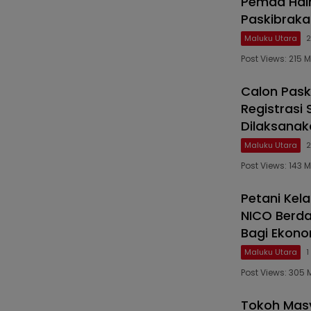
Pemda Halm
Paskibraka
Maluku Utara
2
Post Views: 215
Calon Pask
Registrasi
Dilaksanak
Maluku Utara
2
Post Views: 143
Petani Kel
NICO Berd
Bagi Ekon
Maluku Utara
1
Post Views: 305 
Tokoh Masy