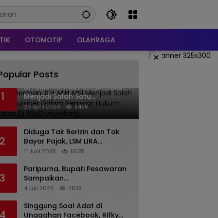
TIK
OTOMOTIF
OLAHRAGA
×
Popular Posts
Dr. KMS Herman, S.H.,M.H.,MSi
1
Menjadi Salah Satu
Narasumber Dalam Seminar
26 April 2024
5458
Hukum kesehatan Di RSUD
Leuwiliang
Diduga Tak Berizin dan Tak
2
Bayar Pajak, LSM LIRA
Laporkan Santerra de
11 Juni 2025
5078
Laponte ke Kejaksaan Kota
Batu
Paripurna, Bupati Pesawaran
3
Sampaikan
Pertanggungjawaban
4 Juli 2023
3839
Pelaksanaan APBD 2022
Singgung Soal Adat di
4
Unggahan Facebook, Rifky