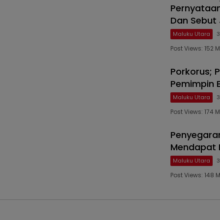
Pernyataan
Dan Sebut 
Maluku Utara
3
Post Views: 152
Porkorus; 
Pemimpin 
Maluku Utara
3
Post Views: 174
Penyegaran
Mendapat D
Maluku Utara
3
Post Views: 148