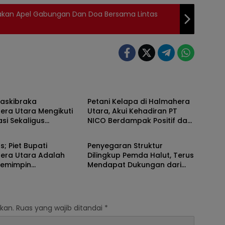
akan Apel Gabungan Dan Doa Bersama Lintas
 Utara
Maluku Utara
Paskibraka
Petani Kelapa di Halmahera
era Utara Mengikuti
Utara, Akui Kehadiran PT
asi Sekaligus
NICO Berdampak Positif dan
 Utara
Maluku Utara
a Penyambutan Yang
Bawah Keberuntungan Bagi
nakan Panitia
Ekonomi Masyarakat
s; Piet Bupati
Penyegaran Struktur
era Utara Adalah
Dilingkup Pemda Halut, Terus
Pemimpin
Mendapat Dukungan dari
galaman
Berbagai Pihak
kan.
Ruas yang wajib ditandai
*