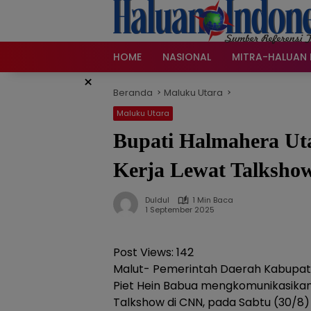
Langsung
ke
konten
HOME
NASIONAL
MITRA-HALUAN 
×
Beranda
Maluku Utara
Maluku Utara
Bupati Halmahera Ut
Kerja Lewat Talksho
Duldul
1 Min Baca
1 September 2025
Post Views:
142
Malut- Pemerintah Daerah Kabupate
Piet Hein Babua mengkomunikasikan h
Talkshow di CNN, pada Sabtu (30/8)