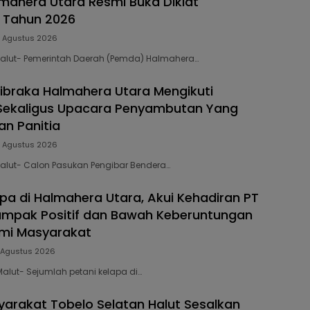
ahera Utara Resmi Buka Diklat
 Tahun 2026
 Agustus 2026
 Malut- Pemerintah Daerah (Pemda) Halmahera…
ibraka Halmahera Utara Mengikuti
 Sekaligus Upacara Penyambutan Yang
an Panitia
 Agustus 2026
 Malut- Calon Pasukan Pengibar Bendera…
apa di Halmahera Utara, Akui Kehadiran PT
ampak Positif dan Bawah Keberuntungan
omi Masyarakat
 Agustus 2026
Malut- Sejumlah petani kelapa di…
arakat Tobelo Selatan Halut Sesalkan