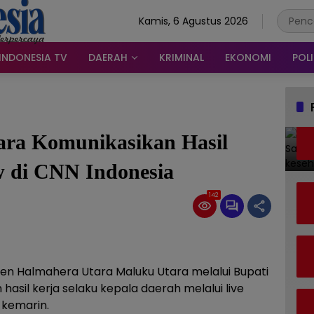
Kamis, 6 Agustus 2026
INDONESIA TV
DAERAH
KRIMINAL
EKONOMI
POLI
ara Komunikasikan Hasil
w di CNN Indonesia
142
n Halmahera Utara Maluku Utara melalui Bupati
asil kerja selaku kepala daerah melalui live
 kemarin.