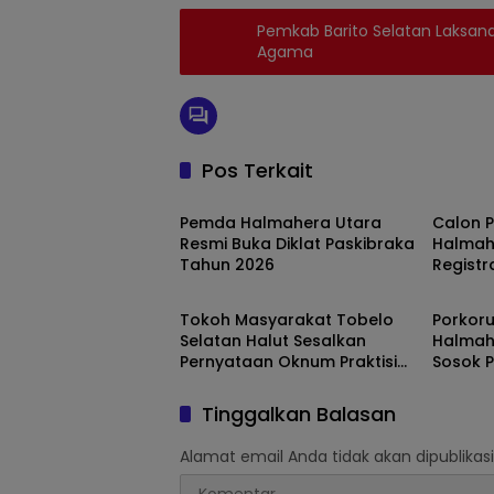
Pemkab Barito Selatan Laksan
Agama
Pos Terkait
Maluku Utara
Maluku
Pemda Halmahera Utara
Calon 
Resmi Buka Diklat Paskibraka
Halmah
Tahun 2026
Registr
Maluku Utara
Maluku
Upacar
Dilaksa
Tokoh Masyarakat Tobelo
Porkoru
Selatan Halut Sesalkan
Halmah
Pernyataan Oknum Praktisi
Sosok 
Hukum Hendra Karianga Dan
Berpen
Sebut Jangan-Jangan
Tinggalkan Balasan
Pengkritik Sendiri “dungu”
Alamat email Anda tidak akan dipublikasi