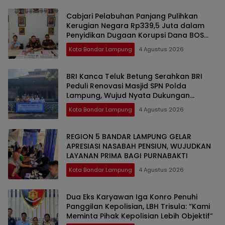
Cabjari Pelabuhan Panjang Pulihkan
Kerugian Negara Rp339,5 Juta dalam
Penyidikan Dugaan Korupsi Dana BOS
SDN 1 Telukbetung Selatan
Kota Bandar Lampung
4 Agustus 2026
BRI Kanca Teluk Betung Serahkan BRI
Peduli Renovasi Masjid SPN Polda
Lampung, Wujud Nyata Dukungan
terhadap Sarana Ibadah
Kota Bandar Lampung
4 Agustus 2026
REGION 5 BANDAR LAMPUNG GELAR
APRESIASI NASABAH PENSIUN, WUJUDKAN
LAYANAN PRIMA BAGI PURNABAKTI
Kota Bandar Lampung
4 Agustus 2026
Dua Eks Karyawan Iga Konro Penuhi
Panggilan Kepolisian, LBH Trisula: “Kami
Meminta Pihak Kepolisian Lebih Objektif”