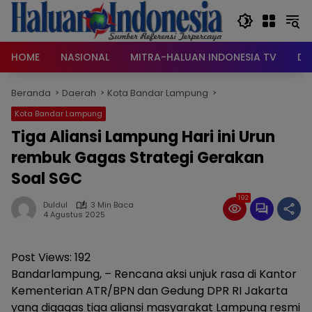
Langsung
ke
konten
HOME
NASIONAL
MITRA-HALUAN INDONESIA TV
DA
Beranda
Daerah
Kota Bandar Lampung
Kota Bandar Lampung
Tiga Aliansi Lampung Hari ini Urun
rembuk Gagas Strategi Gerakan
Soal SGC
192
Duldul
3 Min Baca
4 Agustus 2025
Post Views:
192
Bandarlampung, – Rencana aksi unjuk rasa di Kantor
Kementerian ATR/BPN dan Gedung DPR RI Jakarta
yang digagas tiga aliansi masyarakat Lampung resmi