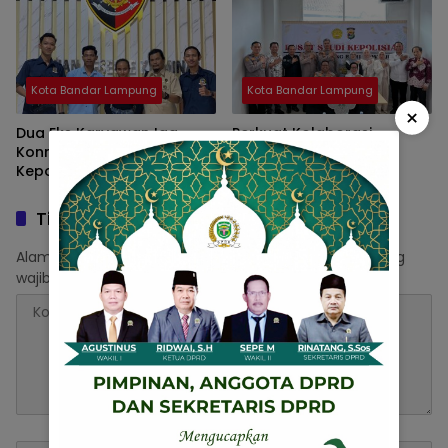
Sarana Ibadah
Kota Bandar Lampung
Kota Bandar Lampung
×
Dua Eks Karyawan Iga
Perkuat Kolaborasi
Konro Penuhi Panggilan
Kampus dan Polri,
Kepolisian, LBH Trisula:
Universitas Saburai
“Kami Meminta Pihak
Luncurkan Pusat Studi
Kepolisian Lebih Objektif”
Kepolisian
Tinggalkan Balasan
Alamat email Anda tidak akan dipublikasikan.
Ruas yang
wajib ditandai
*