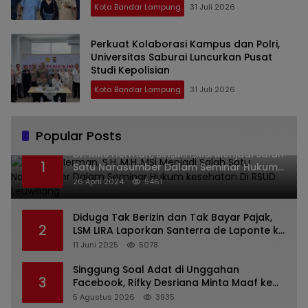
Kota Bandar Lampung
31 Juli 2026
Perkuat Kolaborasi Kampus dan Polri,
Universitas Saburai Luncurkan Pusat
Studi Kepolisian
Kota Bandar Lampung
31 Juli 2026
Popular Posts
Dr. KMS Herman, S.H.,M.H.,MSi Menjadi Salah
1
Satu Narasumber Dalam Seminar Hukum
kesehatan Di RSUD Leuwiliang
26 April 2024
5461
Diduga Tak Berizin dan Tak Bayar Pajak,
2
LSM LIRA Laporkan Santerra de Laponte ke
Kejaksaan Kota Batu
11 Juni 2025
5078
Singgung Soal Adat di Unggahan
3
Facebook, Rifky Desriana Minta Maaf ke
PDA dan Bupati Kubar
5 Agustus 2026
3935