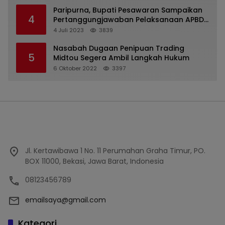
Paripurna, Bupati Pesawaran Sampaikan
4
Pertanggungjawaban Pelaksanaan APBD
2022
4 Juli 2023
3839
Nasabah Dugaan Penipuan Trading
5
Midtou Segera Ambil Langkah Hukum
6 Oktober 2022
3397
Jl. Kertawibawa 1 No. 11 Perumahan Graha Timur, PO.
BOX 11000, Bekasi, Jawa Barat, Indonesia
08123456789
emailsaya@gmail.com
Kategori