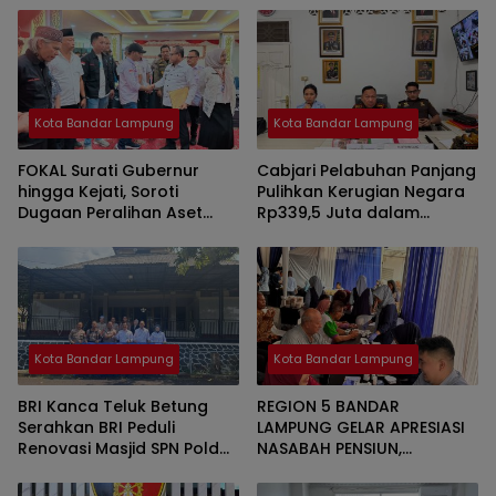
Kota Bandar Lampung
Kota Bandar Lampung
FOKAL Surati Gubernur
Cabjari Pelabuhan Panjang
hingga Kejati, Soroti
Pulihkan Kerugian Negara
Dugaan Peralihan Aset
Rp339,5 Juta dalam
Pemprov Lampung ke
Penyidikan Dugaan Korupsi
Korporasi
Dana BOS SDN 1
Telukbetung Selatan
Kota Bandar Lampung
Kota Bandar Lampung
BRI Kanca Teluk Betung
REGION 5 BANDAR
Serahkan BRI Peduli
LAMPUNG GELAR APRESIASI
Renovasi Masjid SPN Polda
NASABAH PENSIUN,
Lampung, Wujud Nyata
WUJUDKAN LAYANAN PRIMA
Dukungan terhadap
BAGI PURNABAKTI