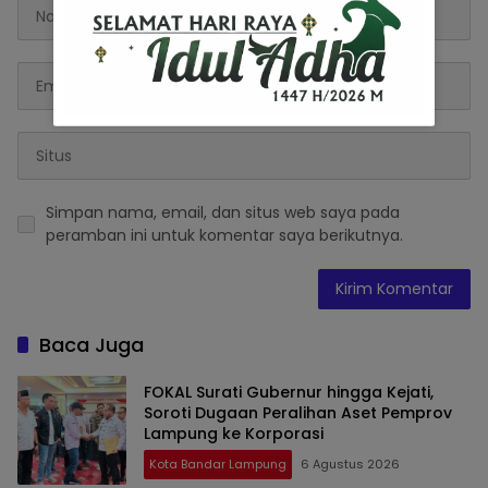
Simpan nama, email, dan situs web saya pada
peramban ini untuk komentar saya berikutnya.
Baca Juga
FOKAL Surati Gubernur hingga Kejati,
Soroti Dugaan Peralihan Aset Pemprov
Lampung ke Korporasi
Kota Bandar Lampung
6 Agustus 2026