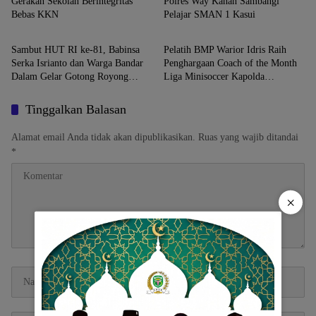
Gerakan Sekolah Berintegritas
Polres Way Kanan Sambangi
Bebas KKN
Pelajar SMAN 1 Kasui
Daerah
Daerah
Sambut HUT RI ke-81, Babinsa
Pelatih BMP Warior Idris Raih
Serka Isrianto dan Warga Bandar
Penghargaan Coach of the Month
Dalam Gelar Gotong Royong
Liga Minisoccer Kapolda
Massal
Lampung 2026 Kategori U-12
Tinggalkan Balasan
Alamat email Anda tidak akan dipublikasikan.
Ruas yang wajib ditandai
*
×