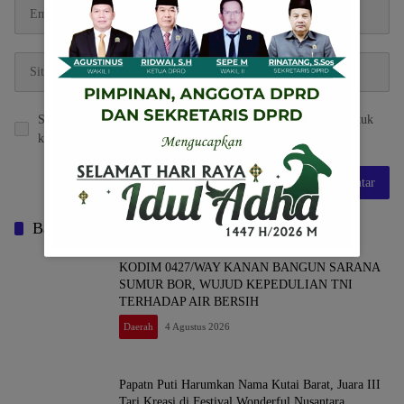
Simpan nama, email, dan situs web saya pada peramban ini untuk
komentar saya berikutnya.
Baca Juga
KODIM 0427/WAY KANAN BANGUN SARANA
SUMUR BOR, WUJUD KEPEDULIAN TNI
TERHADAP AIR BERSIH
Daerah
4 Agustus 2026
Papatn Puti Harumkan Nama Kutai Barat, Juara III
Tari Kreasi di Festival Wonderful Nusantara