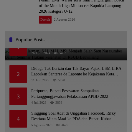
Pelatih BMP Warior Idris Raih Penghargaan Coach
of the Month Liga Minisoccer Kapolda Lampung
2026 Kategori U-12
Daerah
2 Agustus 2026
Popular Posts
Dr. KMS Herman, S.H.,M.H.,MSi Menjadi Salah
1
Satu Narasumber Dalam Seminar Hukum kesehatan
Di RSUD Leuwiliang
26 April 2024
5453
Diduga Tak Berizin dan Tak Bayar Pajak, LSM LIRA
2
Laporkan Santerra de Laponte ke Kejaksaan Kota
Batu
11 Juni 2025
5078
Paripurna, Bupati Pesawaran Sampaikan
3
Pertanggungjawaban Pelaksanaan APBD 2022
4 Juli 2023
3838
Singgung Soal Adat di Unggahan Facebook, Rifky
4
Desriana Minta Maaf ke PDA dan Bupati Kubar
5 Agustus 2026
3629