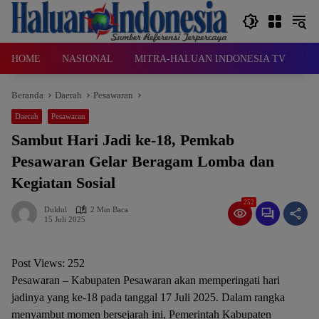
Langsung
ke
konten
HOME
NASIONAL
MITRA-HALUAN INDONESIA TV
D
Beranda
Daerah
Pesawaran
Daerah
Pesawaran
Sambut Hari Jadi ke-18, Pemkab
Pesawaran Gelar Beragam Lomba dan
Kegiatan Sosial
252
Duldul
2 Min Baca
15 Juli 2025
Post Views:
252
Pesawaran – Kabupaten Pesawaran akan memperingati hari
jadinya yang ke-18 pada tanggal 17 Juli 2025. Dalam rangka
menyambut momen bersejarah ini, Pemerintah Kabupaten