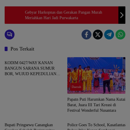
Gebyar Harkopnas dan Gerakan Pangan Murah
Meriahkan Hari Jadi Purwakarta
Pos Terkait
Daerah
KODIM 0427/WAY KANAN
BANGUN SARANA SUMUR
BOR, WUJUD KEPEDULIAN
TNI TERHADAP AIR BERSIH
Daerah
Papatn Puti Harumkan Nama Kutai
Barat, Juara III Tari Kreasi di
Festival Wonderful Nusantara
Daerah
Daerah
Bupati Pringsewu Canangkan
Police Goes To School, Kasatlantas