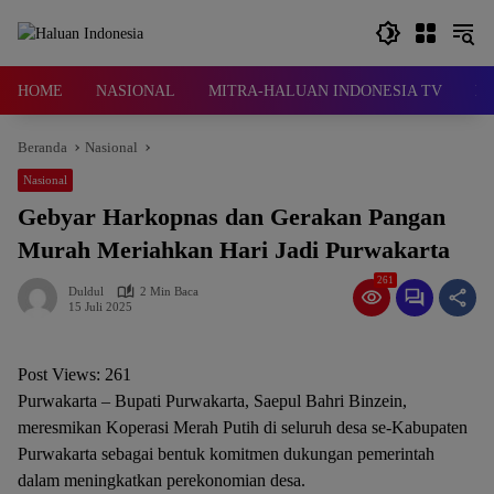
Langsung
ke
konten
HOME
NASIONAL
MITRA-HALUAN INDONESIA TV
D
Beranda
Nasional
Nasional
Gebyar Harkopnas dan Gerakan Pangan
Murah Meriahkan Hari Jadi Purwakarta
261
Duldul
2 Min Baca
15 Juli 2025
Post Views:
261
Purwakarta – Bupati Purwakarta, Saepul Bahri Binzein,
meresmikan Koperasi Merah Putih di seluruh desa se-Kabupaten
Purwakarta sebagai bentuk komitmen dukungan pemerintah
dalam meningkatkan perekonomian desa.