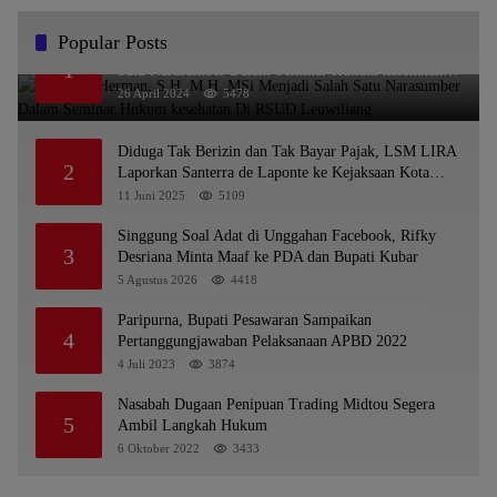
Popular Posts
Dr. KMS Herman, S.H.,M.H.,MSi Menjadi Salah
1
Satu Narasumber Dalam Seminar Hukum kesehatan
Di RSUD Leuwiliang
26 April 2024
5478
Diduga Tak Berizin dan Tak Bayar Pajak, LSM LIRA
2
Laporkan Santerra de Laponte ke Kejaksaan Kota
Batu
11 Juni 2025
5109
Singgung Soal Adat di Unggahan Facebook, Rifky
3
Desriana Minta Maaf ke PDA dan Bupati Kubar
5 Agustus 2026
4418
Paripurna, Bupati Pesawaran Sampaikan
4
Pertanggungjawaban Pelaksanaan APBD 2022
4 Juli 2023
3874
Nasabah Dugaan Penipuan Trading Midtou Segera
5
Ambil Langkah Hukum
6 Oktober 2022
3433