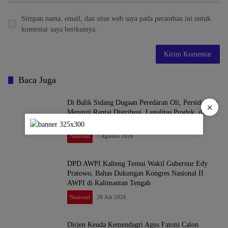
Simpan nama, email, dan situs web saya pada peramban ini untuk
komentar saya berikutnya.
Baca Juga
Di Balik Sidang Dugaan Peredaran Oli, Persidangan
×
Menguji Rantai Distribusi, Legalitas Produk, dan
Hak Terdakwa atas Layanan Medis
Nasional
7 Agustus 2026
DPD AWPI Kalteng Temui Wakil Gubernur Edy
Pratowo, Bahas Dukungan Kongres Nasional II
AWPI di Kalimantan Tengah
Nasional
28 Juli 2026
Dirjen Keuda Kemendagri Agus Fatoni Calon