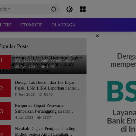
LITIK
OTOMOTIF
OLAHRAGA
×
Popular Posts
Dr. KMS Herman, S.H.,M.H.,MSi
1
Menjadi Salah Satu Narasumber
Dalam Seminar Hukum kesehatan Di
26 April 2024
5443
RSUD Leuwiliang
Diduga Tak Berizin dan Tak Bayar
2
Pajak, LSM LIRA Laporkan Santerra
de Laponte ke Kejaksaan Kota Batu
11 Juni 2025
5076
Paripurna, Bupati Pesawaran
3
Sampaikan Pertanggungjawaban
Pelaksanaan APBD 2022
4 Juli 2023
3837
Nasabah Dugaan Penipuan Trading
4
Midtou Segera Ambil Langkah