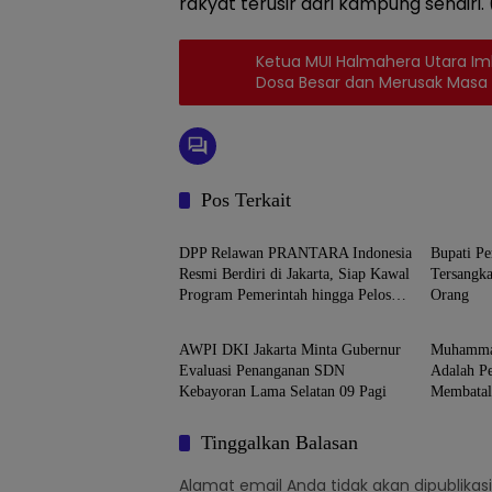
rakyat terusir dari kampung sendiri.
Ketua MUI Halmahera Utara Im
Dosa Besar dan Merusak Masa
Pos Terkait
Jakarta
Jakart
DPP Relawan PRANTARA Indonesia
Bupati P
Resmi Berdiri di Jakarta, Siap Kawal
Tersangk
Program Pemerintah hingga Pelosok
Orang
Jakarta
Jakart
Nusantara
AWPI DKI Jakarta Minta Gubernur
Muhammad 
Evaluasi Penanganan SDN
Adalah P
Kebayoran Lama Selatan 09 Pagi
Membatal
Tinggalkan Balasan
Alamat email Anda tidak akan dipublikasi