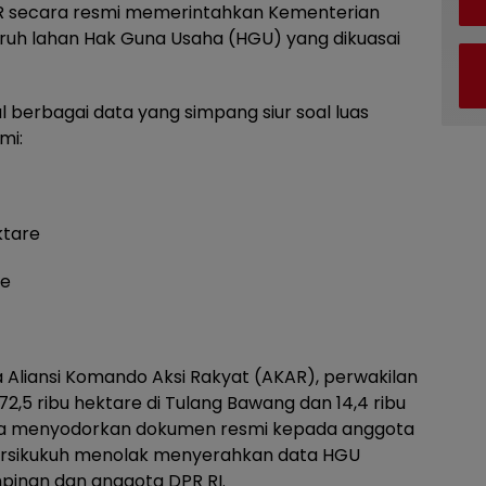
DPR secara resmi memerintahkan Kementerian
ruh lahan Hak Guna Usaha (HGU) yang dikuasai
 berbagai data yang simpang siur soal luas
mi:
ktare
re
liansi Komando Aksi Rakyat (AKAR), perwakilan
5 ribu hektare di Tulang Bawang dan 14,4 ribu
pa menyodorkan dokumen resmi kepada anggota
ersikukuh menolak menyerahkan data HGU
pinan dan anggota DPR RI.