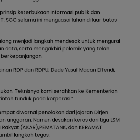
i prinsip keterbukaan informasi publik dan
 SGC selama ini menguasai lahan di luar batas
n ulang menjadi langkah mendesak untuk mengurai
n data, serta mengakhiri polemik yang telah
l berkepanjangan.
mpinan RDP dan RDPU, Dede Yusuf Macan Effendi,
akukan. Teknisnya kami serahkan ke Kementerian
ntah tunduk pada korporasi.”
mpat diwarnai penolakan dari jajaran Dirjen
n anggaran. Namun desakan keras dari tiga LSM
i Rakyat (AKAR),PEMATANK, dan KERAMAT
mbil langkah tegas.