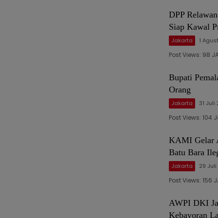
DPP Relawan 
Siap Kawal P
Jakarta
1 Agus
Post Views: 98 
Bupati Pemal
Orang
Jakarta
31 Juli
Post Views: 104
KAMI Gelar A
Batu Bara Ile
Jakarta
29 Jul
Post Views: 156 
AWPI DKI Jak
Kebayoran La