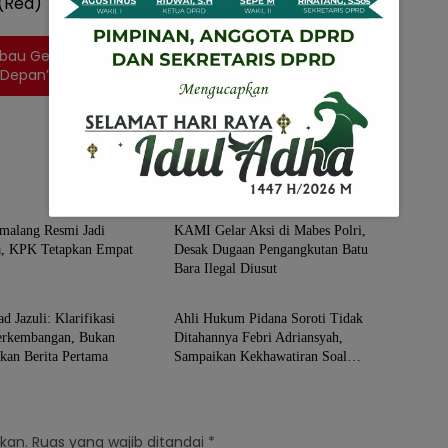
 (Red)
bau Generasi Muda Jauhi Narkoba: “Itu Perbuatan
 Depan”
a
Jakarta
emalang Resmi Jadi
KAMI Gelar Aksi di Mabes Polri,
a, KPK Tetapkan Empat
Desak Dugaan Pengangkutan Batu
Bara Ilegal Diusut
a
Jakarta
Jazuli: Klarifikasi
Ahli Hukum Pidana Soroti Tidak
erkembangan, Bukan
Ditahannya Febri Adriansyah,
kan Berita Pertama
Sampaikan Kekhawatiran Soal
Keamanan Tersangka
kan.
Ruas yang wajib ditandai
*