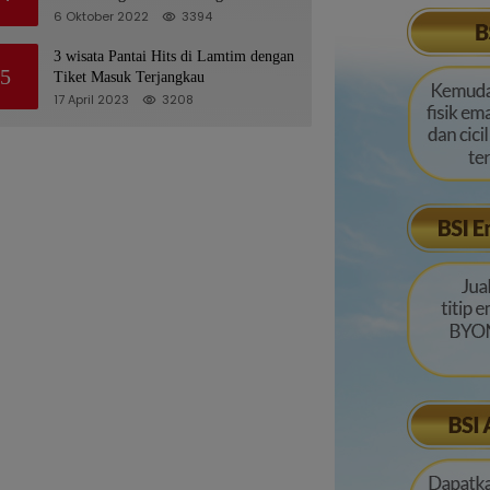
Hukum
6 Oktober 2022
3394
3 wisata Pantai Hits di Lamtim dengan
5
Tiket Masuk Terjangkau
17 April 2023
3208