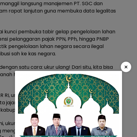
memanggil langsung manajemen PT. SGC dan
m rapat lanjutan guna membuka data legalitas
i kunci pembuka tabir gelap pengelolaan lahan
ensi pelanggaran pajak PPN, PPh, hingga PNBP
tik pengelolaan lahan negara secara ilegal
usi sah ke kas negara.
×
ngan satu cara: ukur ulang! Dari situ, kita bisa
ah hingga pajak,” tegas salah satu perwakilan
PR RI, unsur Kementerian ATR/BPN termasuk
ta jajaran Kanwil BPN Provinsi Lampung dan
kabupaten terkait.
i, ukur ulang adalah harga mati. Tak ada ruang
ng mengangkangi ribuan hektare, sementara