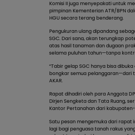
Komisi II juga menyepakati untuk 
pimpinan Kementerian ATR/BPN dala
HGU secara terang benderang.
Pengukuran ulang dipandang sebaga
SGC. Dari sana, akan terungkap pot
atas hasil tanaman dan dugaan prak
selama puluhan tahun—tanpa kontrib
“Tabir gelap SGC hanya bisa dibuka de
bongkar semua pelanggaran—dari tan
AKAR.
Rapat dihadiri oleh para Anggota D
Dirjen Sengketa dan Tata Ruang, ser
Kantor Pertanahan dari kabupaten-
Satu pesan mengemuka dari rapat in
lagi bagi penguasa tanah rakus ya