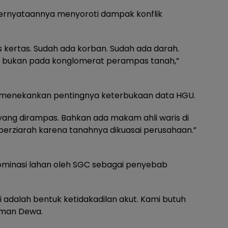
 pernyataannya menyoroti dampak konflik
as kertas. Sudah ada korban. Sudah ada darah.
, bukan pada konglomerat perampas tanah,”
K menekankan pentingnya keterbukaan data HGU.
yang dirampas. Bahkan ada makam ahli waris di
i berziarah karena tanahnya dikuasai perusahaan.”
minasi lahan oleh SGC sebagai penyebab
 adalah bentuk ketidakadilan akut. Kami butuh
irman Dewa.