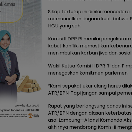
Sikap tertutup ini dinilai mencedera
memunculkan dugaan kuat bahwa PT.
HGU yang sah.
Komisi II DPR RI menilai pengukura
kabut konflik, memastikan kebenara
menimbulkan korban jiwa dan sosia
Wakil Ketua Komisi II DPR RI dan Pi
menegaskan komitmen parlemen.
“Kami sepakat ukur ulang harus dil
ATR/BPN. Tapi jangan sampai pemeri
Rapat yang berlangsung panas ini se
ATR/BPN dengan alasan keterbatasa
asal Lampung—Aliansi Komando Aks
akhirnya mendorong Komisi II menga