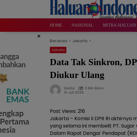
Langsung
ke
konten
HOME
NASIONAL
MITRA-HALUAN 
×
Beranda
Jakarta
Jakarta
Data Tak Sinkron, 
Diukur Ulang
Duldul
3 Min Baca
15 Juli 2025
Post Views:
216
Jakarta – Komisi II DPR RI akhirnya
yang selama ini membelit PT. Sugar
Dalam Rapat Dengar Pendapat (RD