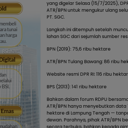
yang digelar Selasa (15/7/2025), 
ATR/BPN untuk mengukur ulang selu
PT. SGC.
Langkah ini ditempuh setelah muncul
lahan SGC dari sejumlah sumber res
BPN (2019): 75,6 ribu hektare
ATR/BPN Tulang Bawang: 86 ribu he
Website resmi DPR RI: 116 ribu hekta
BPS (2013): 141 ribu hektare
Bahkan dalam forum RDPU bersama A
ATR/BPN hanya menyebutkan data 72,
hektare di Lampung Tengah — tan
dewan. Parahnya, pihak ATR/BPN b
secara terbuka, bahkan kepada pim