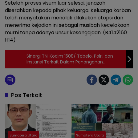
Setelah proses visum luar selesai, jenazah
diserahkan kepada pihak keluarga. Keluarga korban
telah menyatakan menolak dilakukan otopsi dan
menerima kejadian ini sebagai musibah kecelakaan
murni tanpa adanya unsur kesengajaan. (B4142160
H14)
Sinergi TNI Kodim 1508/ Tobelo, Polri, dan
Instansi Terkait Dalam Penanganan
Kebakaran di Pasar Rawajaya Maluku Utara
Dapat Apresiasi
Pos Terkait
Sumatera Utara
Sumatera Utara