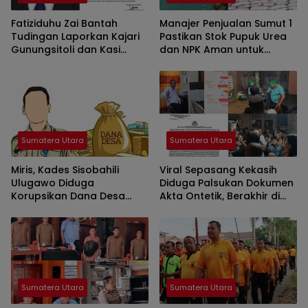
Fatiziduhu Zai Bantah
Manajer Penjualan Sumut 1
Tudingan Laporkan Kajari
Pastikan Stok Pupuk Urea
Gunungsitoli dan Kasi
dan NPK Aman untuk
Pidsus di KEJATISU
Mendukung Musim Tanam
II Tahun 2026 di Kepulauan
Nias
Sumatera Utara
Sumatera Utara
Miris, Kades Sisobahili
Viral Sepasang Kekasih
Ulugawo Diduga
Diduga Palsukan Dokumen
Korupsikan Dana Desa
Akta Ontetik, Berakhir di
Tahun Anggaran 2025
Laporkan di Polres Nias
Sumatera Utara
Sumatera Utara