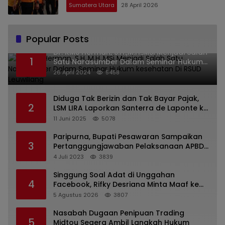
Sumatera Utara
28 April 2026
Popular Posts
Dr. KMS Herman, S.H.,M.H.,MSi Menjadi Salah
1
Satu Narasumber Dalam Seminar Hukum
kesehatan Di RSUD Leuwiliang
26 April 2024
5458
Diduga Tak Berizin dan Tak Bayar Pajak,
2
LSM LIRA Laporkan Santerra de Laponte ke
Kejaksaan Kota Batu
11 Juni 2025
5078
Paripurna, Bupati Pesawaran Sampaikan
3
Pertanggungjawaban Pelaksanaan APBD
2022
4 Juli 2023
3839
Singgung Soal Adat di Unggahan
4
Facebook, Rifky Desriana Minta Maaf ke
PDA dan Bupati Kubar
5 Agustus 2026
3807
Nasabah Dugaan Penipuan Trading
5
Midtou Segera Ambil Langkah Hukum