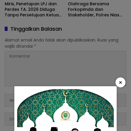
Miris, Penetapan LPJ dan
Olahraga Bersama
Perdes TA. 2026 Diduga
Forkopimda dan
Tanpa Persetujuan Ketua
Stakeholder, Polres Nias
BPD Lasara Idanoi
Perkuat Sinergi Menuju May
Day Aman
Tinggalkan Balasan
Alamat email Anda tidak akan dipublikasikan.
Ruas yang
wajib ditandai
*
×