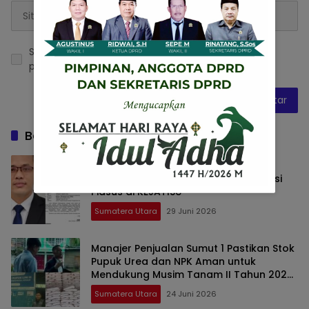
Simpan nama, email, dan situs web saya pada
peramban ini untuk komentar saya berikutnya.
Baca Juga
Fatiziduhu Zai Bantah Tudingan
Laporkan Kajari Gunungsitoli dan Kasi
Pidsus di KEJATISU
Sumatera Utara
29 Juni 2026
Manajer Penjualan Sumut 1 Pastikan Stok
Pupuk Urea dan NPK Aman untuk
Mendukung Musim Tanam II Tahun 2026
di Kepulauan Nias
Sumatera Utara
24 Juni 2026