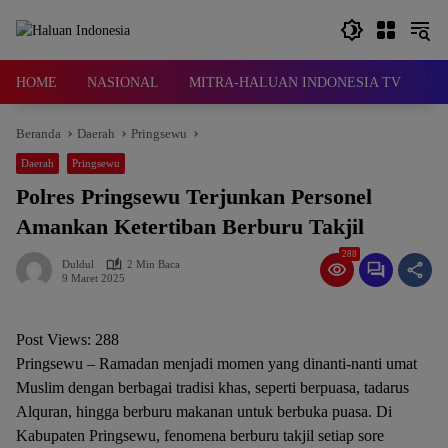
Langsung
ke
konten
HOME
NASIONAL
MITRA-HALUAN INDONESIA TV
D
Beranda
Daerah
Pringsewu
Daerah
Pringsewu
Polres Pringsewu Terjunkan Personel
Amankan Ketertiban Berburu Takjil
288
Duldul
2 Min Baca
9 Maret 2025
Post Views:
288
Pringsewu – Ramadan menjadi momen yang dinanti-nanti umat
Muslim dengan berbagai tradisi khas, seperti berpuasa, tadarus
Alquran, hingga berburu makanan untuk berbuka puasa. Di
Kabupaten Pringsewu, fenomena berburu takjil setiap sore