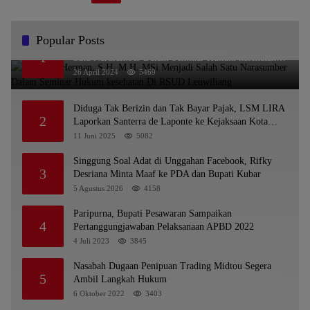
Popular Posts
Dr. KMS Herman, S.H.,M.H.,MSi Menjadi Salah
1
Satu Narasumber Dalam Seminar Hukum kesehatan
Di RSUD Leuwiliang
26 April 2024
5469
Diduga Tak Berizin dan Tak Bayar Pajak, LSM LIRA
2
Laporkan Santerra de Laponte ke Kejaksaan Kota
Batu
11 Juni 2025
5082
Singgung Soal Adat di Unggahan Facebook, Rifky
3
Desriana Minta Maaf ke PDA dan Bupati Kubar
5 Agustus 2026
4158
Paripurna, Bupati Pesawaran Sampaikan
4
Pertanggungjawaban Pelaksanaan APBD 2022
4 Juli 2023
3845
Nasabah Dugaan Penipuan Trading Midtou Segera
5
Ambil Langkah Hukum
6 Oktober 2022
3403