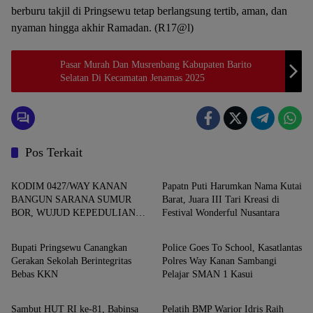
berburu takjil di Pringsewu tetap berlangsung tertib, aman, dan
nyaman hingga akhir Ramadan. (R17@l)
Pasar Murah Dan Musrenbang Kabupaten Barito
Selatan Di Kecamatan Jenamas 2025
Pos Terkait
Daerah
Daerah
KODIM 0427/WAY KANAN
Papatn Puti Harumkan Nama Kutai
BANGUN SARANA SUMUR
Barat, Juara III Tari Kreasi di
BOR, WUJUD KEPEDULIAN
Festival Wonderful Nusantara
Daerah
Daerah
TNI TERHADAP AIR BERSIH
Bupati Pringsewu Canangkan
Police Goes To School, Kasatlantas
Gerakan Sekolah Berintegritas
Polres Way Kanan Sambangi
Bebas KKN
Pelajar SMAN 1 Kasui
Daerah
Daerah
Sambut HUT RI ke-81, Babinsa
Pelatih BMP Warior Idris Raih