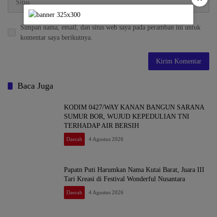
Simpan nama, email, dan situs web saya pada peramban ini untuk
komentar saya berikutnya.
Baca Juga
KODIM 0427/WAY KANAN BANGUN SARANA
SUMUR BOR, WUJUD KEPEDULIAN TNI
TERHADAP AIR BERSIH
Daerah
4 Agustus 2026
Papatn Puti Harumkan Nama Kutai Barat, Juara III
Tari Kreasi di Festival Wonderful Nusantara
Daerah
4 Agustus 2026