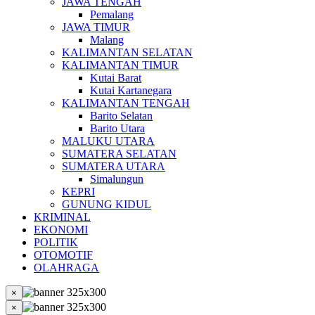
JAWA TENGAH
Pemalang
JAWA TIMUR
Malang
KALIMANTAN SELATAN
KALIMANTAN TIMUR
Kutai Barat
Kutai Kartanegara
KALIMANTAN TENGAH
Barito Selatan
Barito Utara
MALUKU UTARA
SUMATERA SELATAN
SUMATERA UTARA
Simalungun
KEPRI
GUNUNG KIDUL
KRIMINAL
EKONOMI
POLITIK
OTOMOTIF
OLAHRAGA
×
×