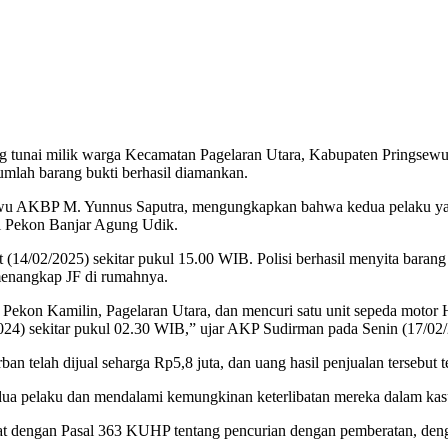
nai milik warga Kecamatan Pagelaran Utara, Kabupaten Pringsewu, L
jumlah barang bukti berhasil diamankan.
ewu AKBP M. Yunnus Saputra, mengungkapkan bahwa kedua pelaku y
ri Pekon Banjar Agung Udik.
(14/02/2025) sekitar pukul 15.00 WIB. Polisi berhasil menyita bara
 menangkap JF di rumahnya.
ekon Kamilin, Pagelaran Utara, dan mencuri satu unit sepeda motor Hon
/2024) sekitar pukul 02.30 WIB,” ujar AKP Sudirman pada Senin (17/02
 telah dijual seharga Rp5,8 juta, dan uang hasil penjualan tersebut 
edua pelaku dan mendalami kemungkinan keterlibatan mereka dalam kasus
jerat dengan Pasal 363 KUHP tentang pencurian dengan pemberatan, de