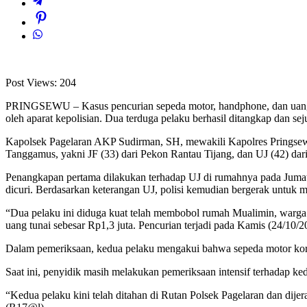
Post Views:
204
PRINGSEWU – Kasus pencurian sepeda motor, handphone, dan uang tu
oleh aparat kepolisian. Dua terduga pelaku berhasil ditangkap dan se
Kapolsek Pagelaran AKP Sudirman, SH, mewakili Kapolres Prings
Tanggamus, yakni JF (33) dari Pekon Rantau Tijang, dan UJ (42) da
Penangkapan pertama dilakukan terhadap UJ di rumahnya pada Jumat 
dicuri. Berdasarkan keterangan UJ, polisi kemudian bergerak untuk
“Dua pelaku ini diduga kuat telah membobol rumah Mualimin, warga P
uang tunai sebesar Rp1,3 juta. Pencurian terjadi pada Kamis (24/10
Dalam pemeriksaan, kedua pelaku mengakui bahwa sepeda motor korban
Saat ini, penyidik masih melakukan pemeriksaan intensif terhadap k
“Kedua pelaku kini telah ditahan di Rutan Polsek Pagelaran dan di