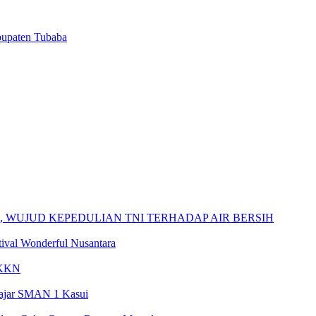
bupaten Tubaba
 WUJUD KEPEDULIAN TNI TERHADAP AIR BERSIH
tival Wonderful Nusantara
s KKN
lajar SMAN 1 Kasui