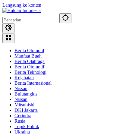
Langsung ke konten
Berita Otomotif
Manfaat Buah
Berita Olahraga
Berita Otomotif
Berita Teknologi
Kejahatan
Berita Internasional
Nissan
Bulutangkis
Nissan
Mitsubishi
DKI Jakarta
Gerindra
Rusia
Topik Politik
Ukraina