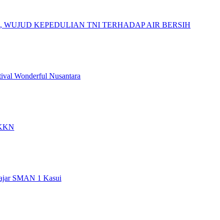
 WUJUD KEPEDULIAN TNI TERHADAP AIR BERSIH
tival Wonderful Nusantara
s KKN
lajar SMAN 1 Kasui