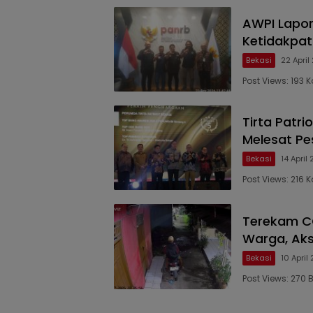
AWPI Lapor
Ketidakpa
Bekasi
22 April
Post Views: 193 
Tirta Patri
Melesat Pe
Bekasi
14 April
Post Views: 216
Terekam CC
Warga, Aks
Bekasi
10 April
Post Views: 270