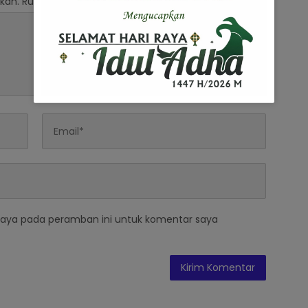
kan.
Ruas yang wajib ditandai
*
saya pada peramban ini untuk komentar saya