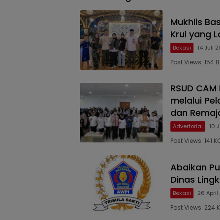
Mukhlis Ba
Krui yang L
Bekasi
14 Juli 
Post Views: 154 
RSUD CAM 
melalui Pe
dan Remaj
Advertorial
10 
Post Views: 141
Abaikan P
Dinas Ling
Bekasi
26 Apri
Post Views: 224 