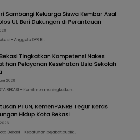
sri Sambangi Keluarga Siswa Kembar Asal
olos UI, Beri Dukungan di Perantauan
2026
Bekasi – Anggota DPR RI…
Bekasi Tingkatkan Kompetensi Nakes
latihan Pelayanan Kesehatan Usia Sekolah
a
Juni 2026
 KOTA BEKASI – Komitmen meningkatkan…
utusan PTUN, KemenPANRB Tegur Keras
kungan Hidup Kota Bekasi
l 2026
Kota Bekasi – Kepatuhan pejabat publik…