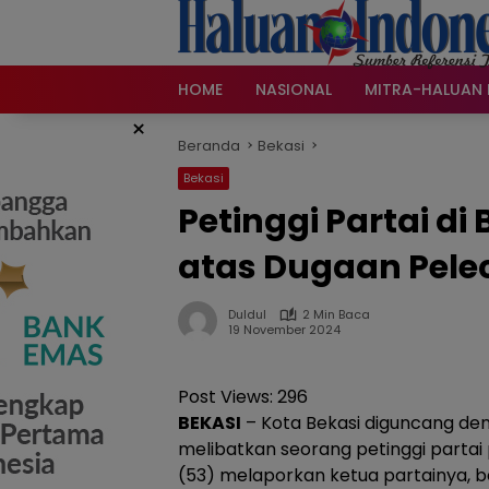
Langsung
ke
konten
HOME
NASIONAL
MITRA-HALUAN 
×
Beranda
Bekasi
Bekasi
Petinggi Partai di
atas Dugaan Pele
Duldul
2 Min Baca
19 November 2024
Post Views:
296
BEKASI
– Kota Bekasi diguncang de
melibatkan seorang petinggi partai 
(53) melaporkan ketua partainya, be