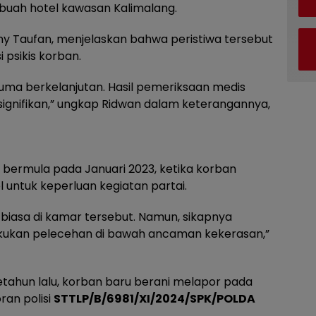
ebuah hotel kawasan Kalimalang.
y Taufan, menjelaskan bahwa peristiwa tersebut
 psikis korban.
uma berkelanjutan. Hasil pemeriksaan medis
ignifikan,” ungkap Ridwan dalam keterangannya,
ermula pada Januari 2023, ketika korban
untuk keperluan kegiatan partai.
biasa di kamar tersebut. Namun, sikapnya
akukan pelecehan di bawah ancaman kekerasan,”
etahun lalu, korban baru berani melapor pada
an polisi
STTLP/B/6981/XI/2024/SPK/POLDA