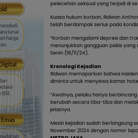
pelecehan seksual yang terjadi di s
Kuasa hukum korban, Ridwan Anthon
telah berdampak serius pada kondisi
“Korban mengalami depresi dan tra
menunjukkan gangguan psikis yang s
Senin (18/11/24).
Kronologi Kejadian
Ridwan memaparkan bahwa insiden b
diminta untuk menyewa kamar hotel 
“Awalnya, pelaku hanya berbincang 
berubah secara tiba-tiba dan mel
jelasnya.
Meski kejadian sudah berlangsung s
November 2024 dengan nomor lapor
METRO JAYA
.