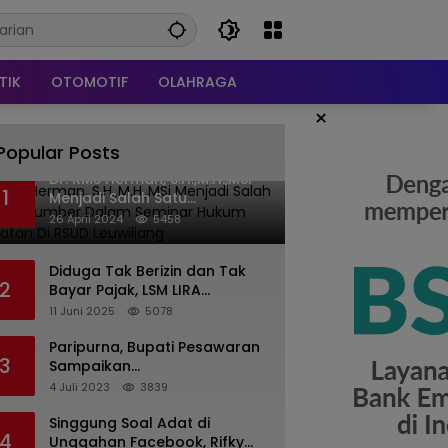
TIK
OTOMOTIF
OLAHRAGA
×
Popular Posts
Dr. KMS Herman, S.H.,M.H.,MSi
1
Menjadi Salah Satu
Narasumber Dalam Seminar
26 April 2024
5458
Hukum kesehatan Di RSUD
Leuwiliang
Diduga Tak Berizin dan Tak
2
Bayar Pajak, LSM LIRA
Laporkan Santerra de
11 Juni 2025
5078
Laponte ke Kejaksaan Kota
Batu
Paripurna, Bupati Pesawaran
3
Sampaikan
Pertanggungjawaban
4 Juli 2023
3839
Pelaksanaan APBD 2022
Singgung Soal Adat di
4
Unggahan Facebook, Rifky