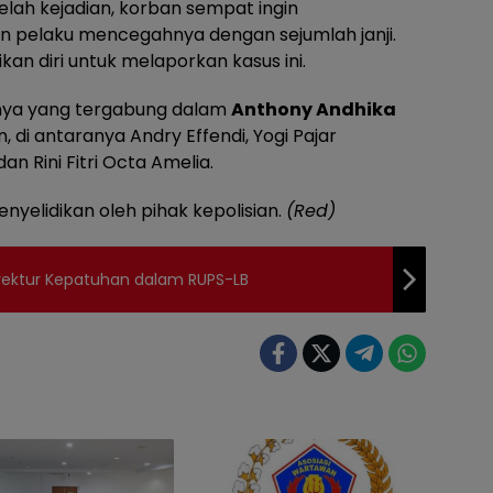
lah kejadian, korban sempat ingin
un pelaku mencegahnya dengan sejumlah janji.
an diri untuk melaporkan kasus ini.
innya yang tergabung dalam
Anthony Andhika
di antaranya Andry Effendi, Yogi Pajar
an Rini Fitri Octa Amelia.
enyelidikan oleh pihak kepolisian.
(Red)
rektur Kepatuhan dalam RUPS-LB