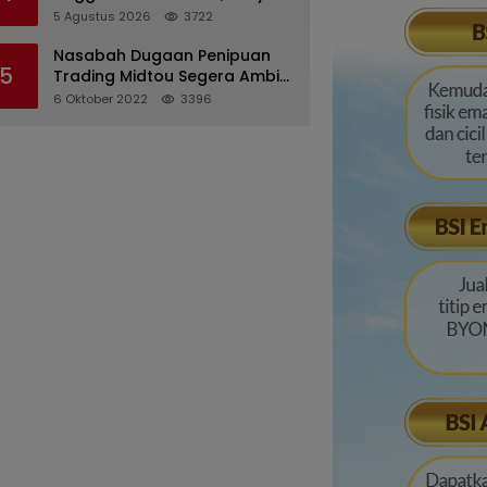
Desriana Minta Maaf ke PDA
5 Agustus 2026
3722
dan Bupati Kubar
Nasabah Dugaan Penipuan
5
Trading Midtou Segera Ambil
Langkah Hukum
6 Oktober 2022
3396