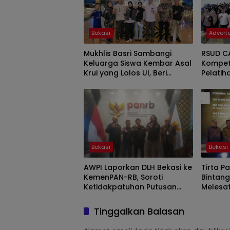
Bekasi
Adverto
Mukhlis Basri Sambangi
RSUD C
Keluarga Siswa Kembar Asal
Kompet
Krui yang Lolos UI, Beri
Pelatih
Dukungan di Perantauan
Keseha
Remaja
Bekasi
Bekasi
AWPI Laporkan DLH Bekasi ke
Tirta P
KemenPAN-RB, Soroti
Bintang
Ketidakpatuhan Putusan
Melesat
PTUN
Tinggalkan Balasan