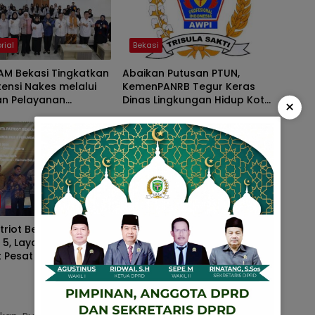
rial
Bekasi
AM Bekasi Tingkatkan
Abaikan Putusan PTUN,
ensi Nakes melalui
KemenPANRB Tegur Keras
an Pelayanan
Dinas Lingkungan Hidup Kota
×
tan Usia Sekolah dan
Bekasi
Bekasi
atriot Bekasi Sabet
Terekam CCTV! Pria Diduga
 5, Layanan Air
Gasak Burung Peliharaan
 Pesat
Warga, Aksi Cepatnya Bikin
Resah