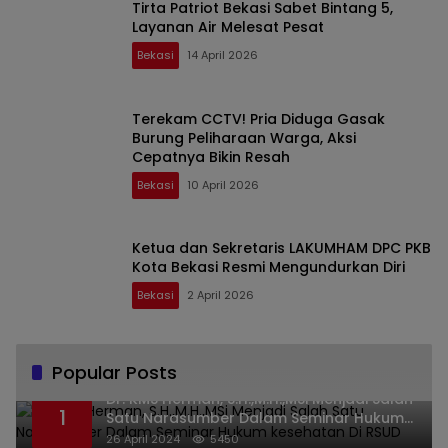
Tirta Patriot Bekasi Sabet Bintang 5,
Layanan Air Melesat Pesat
Bekasi
14 April 2026
Terekam CCTV! Pria Diduga Gasak
Burung Peliharaan Warga, Aksi
Cepatnya Bikin Resah
Bekasi
10 April 2026
Ketua dan Sekretaris LAKUMHAM DPC PKB
Kota Bekasi Resmi Mengundurkan Diri
Bekasi
2 April 2026
Popular Posts
Dr. KMS Herman, S.H.,M.H.,MSi Menjadi Salah
1
Satu Narasumber Dalam Seminar Hukum
kesehatan Di RSUD Leuwiliang
26 April 2024
5450