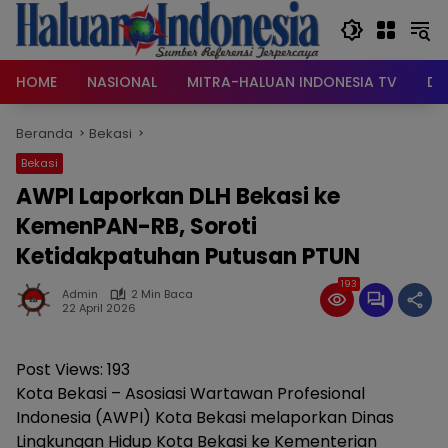
Langsung
ke
konten
HOME
NASIONAL
MITRA-HALUAN INDONESIA TV
DA
Beranda
Bekasi
Bekasi
AWPI Laporkan DLH Bekasi ke
KemenPAN-RB, Soroti
Ketidakpatuhan Putusan PTUN
193
Admin
2 Min Baca
22 April 2026
Post Views:
193
Kota Bekasi – Asosiasi Wartawan Profesional
Indonesia (AWPI) Kota Bekasi melaporkan Dinas
Lingkungan Hidup Kota Bekasi ke Kementerian