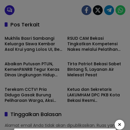
Pos Terkait
Bekasi
Advertorial
Mukhlis Basri Sambangi
RSUD CAM Bekasi
Keluarga Siswa Kembar
Tingkatkan Kompetensi
Asal Krui yang Lolos UI, Beri
Nakes melalui Pelatihan
Bekasi
Bekasi
Dukungan di Perantauan
Pelayanan Kesehatan Usia
Sekolah dan Remaja
Abaikan Putusan PTUN,
Tirta Patriot Bekasi Sabet
KemenPANRB Tegur Keras
Bintang 5, Layanan Air
Dinas Lingkungan Hidup
Melesat Pesat
Bekasi
Bekasi
Kota Bekasi
Terekam CCTV! Pria
Ketua dan Sekretaris
Diduga Gasak Burung
LAKUMHAM DPC PKB Kota
Peliharaan Warga, Aksi
Bekasi Resmi
Cepatnya Bikin Resah
Mengundurkan Diri
Tinggalkan Balasan
×
Alamat email Anda tidak akan dipublikasikan.
Ruas yang