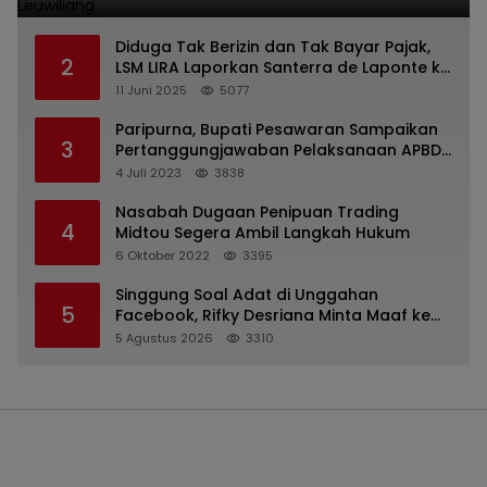
Diduga Tak Berizin dan Tak Bayar Pajak,
2
LSM LIRA Laporkan Santerra de Laponte ke
Kejaksaan Kota Batu
11 Juni 2025
5077
Paripurna, Bupati Pesawaran Sampaikan
3
Pertanggungjawaban Pelaksanaan APBD
2022
4 Juli 2023
3838
Nasabah Dugaan Penipuan Trading
4
Midtou Segera Ambil Langkah Hukum
6 Oktober 2022
3395
Singgung Soal Adat di Unggahan
5
Facebook, Rifky Desriana Minta Maaf ke
PDA dan Bupati Kubar
5 Agustus 2026
3310