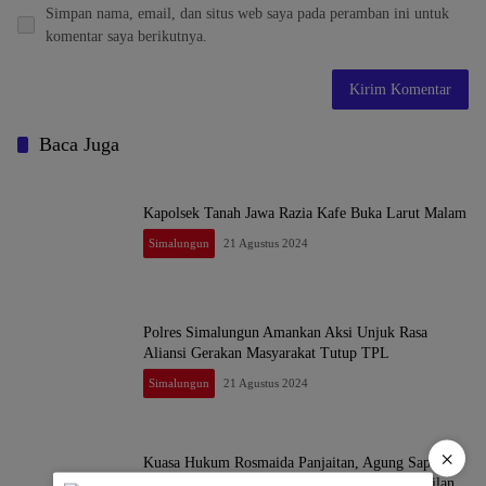
Simpan nama, email, dan situs web saya pada peramban ini untuk
komentar saya berikutnya.
Baca Juga
Kapolsek Tanah Jawa Razia Kafe Buka Larut Malam
Simalungun
21 Agustus 2024
Polres Simalungun Amankan Aksi Unjuk Rasa
Aliansi Gerakan Masyarakat Tutup TPL
Simalungun
21 Agustus 2024
×
Kuasa Hukum Rosmaida Panjaitan, Agung Saputra
Damanik S.H Dan Rekan Menangkan Praperadilan