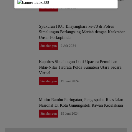
Simalungun
17 Juli 2024
Syukuran HUT Bhayangkara ke-78 di Polres
Simalungun Berlangsung Meriah dengan Keakraban
Unsur Forkopimda
Simalungun
2 Juli 2024
Kapolres Simalungun Ikuti Upacara Pemuliaan
Nilai-Nilai Tribrata Polda Sumatera Utara Secara
Virtual
Simalungun
19 Juni 2024
Minim Rambu Peringatan, Pengaspalan Ruas Jalan
Nasional Di Kota Gunungsitoli Rawan Kecelakaan
Simalungun
19 Juni 2024