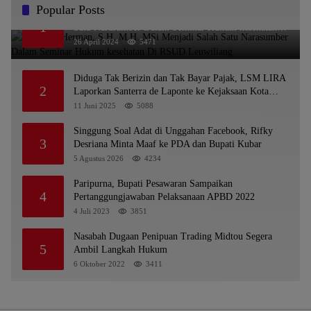
Popular Posts
Dr. KMS Herman, S.H.,M.H.,MSi Menjadi Salah
1
Satu Narasumber Dalam Seminar Hukum kesehatan
Di RSUD Leuwiliang
26 April 2024
5471
Diduga Tak Berizin dan Tak Bayar Pajak, LSM LIRA
2
Laporkan Santerra de Laponte ke Kejaksaan Kota
Batu
11 Juni 2025
5088
Singgung Soal Adat di Unggahan Facebook, Rifky
3
Desriana Minta Maaf ke PDA dan Bupati Kubar
5 Agustus 2026
4234
Paripurna, Bupati Pesawaran Sampaikan
4
Pertanggungjawaban Pelaksanaan APBD 2022
4 Juli 2023
3851
Nasabah Dugaan Penipuan Trading Midtou Segera
5
Ambil Langkah Hukum
6 Oktober 2022
3411