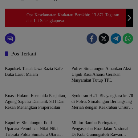
Ops Keselamatan Krakatau Berakhir, 13.871 Teguran
dan Ini Selengkapnya
Pos Terkait
Simalungun
Simalungun
Kapolsek Tanah Jawa Razia Kafe
Polres Simalungun Amankan Aksi
Buka Larut Malam
Unjuk Rasa Aliansi Gerakan
Masyarakat Tutup TPL
Simalungun
Simalungun
Kuasa Hukum Rosmaida Panjaitan,
Syukuran HUT Bhayangkara ke-78
Agung Saputra Damanik S.H Dan
di Polres Simalungun Berlangsung
Rekan Menangkan Praperadilan
Meriah dengan Keakraban Unsur
Simalungun
Simalungun
Forkopimda
Kapolres Simalungun Ikuti
Minim Rambu Peringatan,
Upacara Pemuliaan Nilai-Nilai
Pengaspalan Ruas Jalan Nasional
Tribrata Polda Sumatera Utara
Di Kota Gunungsitoli Rawan