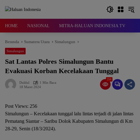
Langsung
ke
konten
HOME
NASIONAL
MITRA-HALUAN INDONESIA TV
D
Beranda
Sumatera Utara
Simalungun
Simalungun
Sat Lantas Polres Simalungun Bantu
Evakuasi Korban Kecelakaan Tunggal
256
Duldul
1 Min Baca
18 Maret 2024
Post Views:
256
Simalungun – Kecelakaan tunggal lalu lintas terjadi di jalan lintas
Pematang Siantar – Saribu Dolok Kabupaten Simalungun di Km
28-29, Senin (18/3/2024).