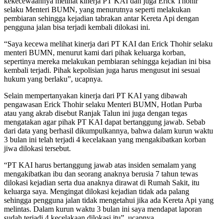
kekecewaannya melihat kinerja PT KAI dan juga Erick Thohir
selaku Menteri BUMN, yang menurutnya seperti melakukan
pembiaran sehingga kejadian tabrakan antar Kereta Api dengan
pengguna jalan bisa terjadi kembali dilokasi ini.
“Saya kecewa melihat kinerja dari PT KAI dan Erick Thohir selaku
menteri BUMN, menurut kami dari pihak keluarga korban,
sepertinya mereka melakukan pembiaran sehingga kejadian ini bisa
kembali terjadi. Pihak kepolisian juga harus mengusut ini sesuai
hukum yang berlaku”, ucapnya.
Selain mempertanyakan kinerja dari PT KAI yang dibawah
pengawasan Erick Thohir selaku Menteri BUMN, Hotlan Purba
atau yang akrab disebut Ranjak Talun ini juga dengan tegas
mengatakan agar pihak PT KAI dapat bertanggung jawab. Sebab
dari data yang berhasil dikumpulkannya, bahwa dalam kurun waktu
3 bulan ini telah terjadi 4 kecelakaan yang mengakibatkan korban
jiwa dilokasi tersebut.
“PT KAI harus bertanggung jawab atas insiden semalam yang
mengakibatkan ibu dan seorang anaknya berusia 7 tahun tewas
dilokasi kejadian serta dua anaknya dirawat di Rumah Sakit, itu
keluarga saya. Mengingat dilokasi kejadian tidak ada palang
sehingga pengguna jalan tidak mengetahui jika ada Kereta Api yang
melintas. Dalam kurun waktu 3 bulan ini saya mendapat laporan
sudah terjadi 4 kecelakaan dilokasi itu”, ucapnya.