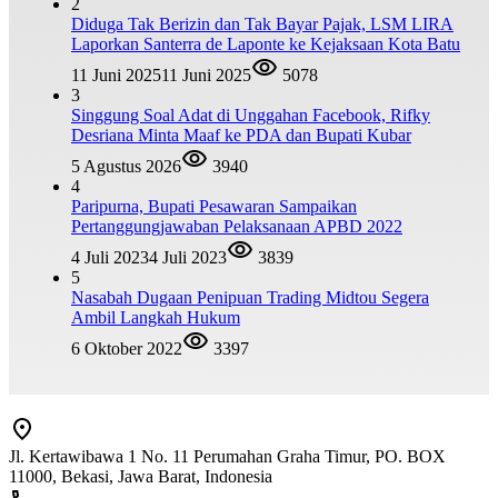
2
Diduga Tak Berizin dan Tak Bayar Pajak, LSM LIRA
Laporkan Santerra de Laponte ke Kejaksaan Kota Batu
11 Juni 2025
11 Juni 2025
5078
3
Singgung Soal Adat di Unggahan Facebook, Rifky
Desriana Minta Maaf ke PDA dan Bupati Kubar
5 Agustus 2026
3940
4
Paripurna, Bupati Pesawaran Sampaikan
Pertanggungjawaban Pelaksanaan APBD 2022
4 Juli 2023
4 Juli 2023
3839
5
Nasabah Dugaan Penipuan Trading Midtou Segera
Ambil Langkah Hukum
6 Oktober 2022
3397
Jl. Kertawibawa 1 No. 11 Perumahan Graha Timur, PO. BOX
11000, Bekasi, Jawa Barat, Indonesia