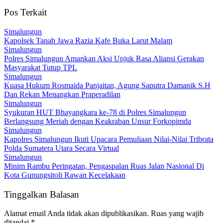
Pos Terkait
Simalungun
Kapolsek Tanah Jawa Razia Kafe Buka Larut Malam
Simalungun
Polres Simalungun Amankan Aksi Unjuk Rasa Aliansi Gerakan
Masyarakat Tutup TPL
Simalungun
Kuasa Hukum Rosmaida Panjaitan, Agung Saputra Damanik S.H
Dan Rekan Menangkan Praperadilan
Simalungun
Syukuran HUT Bhayangkara ke-78 di Polres Simalungun
Berlangsung Meriah dengan Keakraban Unsur Forkopimda
Simalungun
Kapolres Simalungun Ikuti Upacara Pemuliaan Nilai-Nilai Tribrata
Polda Sumatera Utara Secara Virtual
Simalungun
Minim Rambu Peringatan, Pengaspalan Ruas Jalan Nasional Di
Kota Gunungsitoli Rawan Kecelakaan
Tinggalkan Balasan
Alamat email Anda tidak akan dipublikasikan.
Ruas yang wajib
ditandai
*