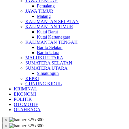
JAWA TENGAH
Pemalang
JAWA TIMUR
Malang
KALIMANTAN SELATAN
KALIMANTAN TIMUR
Kutai Barat
Kutai Kartanegara
KALIMANTAN TENGAH
Barito Selatan
Barito Utara
MALUKU UTARA
SUMATERA SELATAN
SUMATERA UTARA
Simalungun
KEPRI
GUNUNG KIDUL
KRIMINAL
EKONOMI
POLITIK
OTOMOTIF
OLAHRAGA
×
×