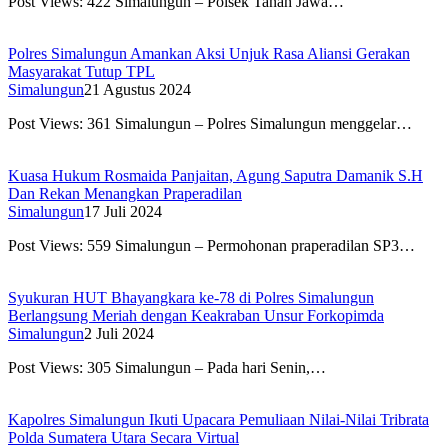
Post Views: 422 Simalungun – Polsek Tanah Jawa…
Polres Simalungun Amankan Aksi Unjuk Rasa Aliansi Gerakan
Masyarakat Tutup TPL
Simalungun
21 Agustus 2024
Post Views: 361 Simalungun – Polres Simalungun menggelar…
Kuasa Hukum Rosmaida Panjaitan, Agung Saputra Damanik S.H
Dan Rekan Menangkan Praperadilan
Simalungun
17 Juli 2024
Post Views: 559 Simalungun – Permohonan praperadilan SP3…
Syukuran HUT Bhayangkara ke-78 di Polres Simalungun
Berlangsung Meriah dengan Keakraban Unsur Forkopimda
Simalungun
2 Juli 2024
Post Views: 305 Simalungun – Pada hari Senin,…
Kapolres Simalungun Ikuti Upacara Pemuliaan Nilai-Nilai Tribrata
Polda Sumatera Utara Secara Virtual