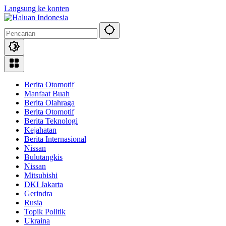
Langsung ke konten
Berita Otomotif
Manfaat Buah
Berita Olahraga
Berita Otomotif
Berita Teknologi
Kejahatan
Berita Internasional
Nissan
Bulutangkis
Nissan
Mitsubishi
DKI Jakarta
Gerindra
Rusia
Topik Politik
Ukraina