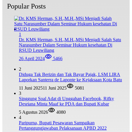
Popular Posts
1
Dr. KMS Herman, S.H.,M.H.,MSi Menjadi Salah Satu
Narasumber Dalam Seminar Hukum kesehatan Di
RSUD Leuwiliang
26 April 2024
5466
2
Diduga Tak Berizin dan Tak Bayar Pajak, LSM LIRA
Laporkan Santerra de Laponte ke Kejaksaan Kota Batu
11 Juni 2025
11 Juni 2025
5081
3
Singgung Soal Adat di Unggahan Facebook, Rifky
Desriana Minta Maaf ke PDA dan Bupati Kubar
5 Agustus 2026
4080
4
Paripurna, Bupati Pesawaran Sampaikan
Pertanggungjawaban Pelaksanaan APBD 2022