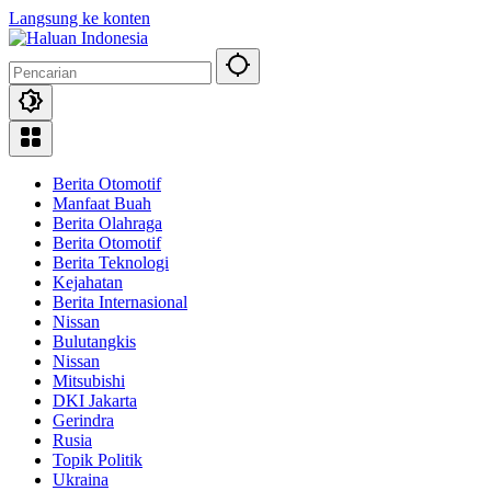
Langsung ke konten
Berita Otomotif
Manfaat Buah
Berita Olahraga
Berita Otomotif
Berita Teknologi
Kejahatan
Berita Internasional
Nissan
Bulutangkis
Nissan
Mitsubishi
DKI Jakarta
Gerindra
Rusia
Topik Politik
Ukraina