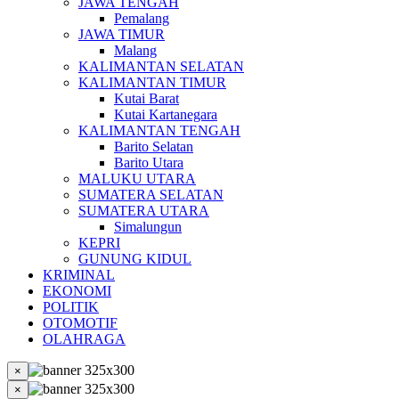
JAWA TENGAH
Pemalang
JAWA TIMUR
Malang
KALIMANTAN SELATAN
KALIMANTAN TIMUR
Kutai Barat
Kutai Kartanegara
KALIMANTAN TENGAH
Barito Selatan
Barito Utara
MALUKU UTARA
SUMATERA SELATAN
SUMATERA UTARA
Simalungun
KEPRI
GUNUNG KIDUL
KRIMINAL
EKONOMI
POLITIK
OTOMOTIF
OLAHRAGA
×
×