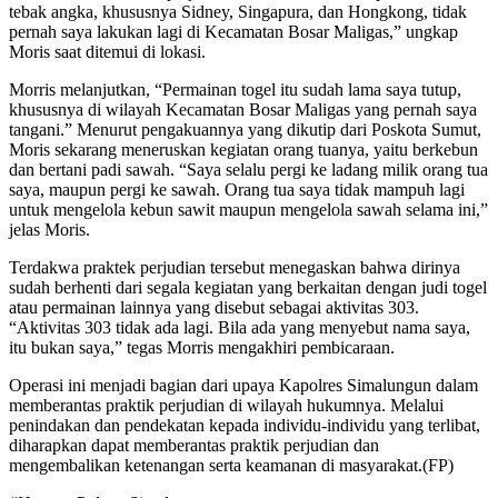
tebak angka, khususnya Sidney, Singapura, dan Hongkong, tidak
pernah saya lakukan lagi di Kecamatan Bosar Maligas,” ungkap
Moris saat ditemui di lokasi.
Morris melanjutkan, “Permainan togel itu sudah lama saya tutup,
khususnya di wilayah Kecamatan Bosar Maligas yang pernah saya
tangani.” Menurut pengakuannya yang dikutip dari Poskota Sumut,
Moris sekarang meneruskan kegiatan orang tuanya, yaitu berkebun
dan bertani padi sawah. “Saya selalu pergi ke ladang milik orang tua
saya, maupun pergi ke sawah. Orang tua saya tidak mampuh lagi
untuk mengelola kebun sawit maupun mengelola sawah selama ini,”
jelas Moris.
Terdakwa praktek perjudian tersebut menegaskan bahwa dirinya
sudah berhenti dari segala kegiatan yang berkaitan dengan judi togel
atau permainan lainnya yang disebut sebagai aktivitas 303.
“Aktivitas 303 tidak ada lagi. Bila ada yang menyebut nama saya,
itu bukan saya,” tegas Morris mengakhiri pembicaraan.
Operasi ini menjadi bagian dari upaya Kapolres Simalungun dalam
memberantas praktik perjudian di wilayah hukumnya. Melalui
penindakan dan pendekatan kepada individu-individu yang terlibat,
diharapkan dapat memberantas praktik perjudian dan
mengembalikan ketenangan serta keamanan di masyarakat.(FP)