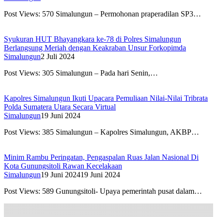
Post Views: 570 Simalungun – Permohonan praperadilan SP3…
Syukuran HUT Bhayangkara ke-78 di Polres Simalungun
Berlangsung Meriah dengan Keakraban Unsur Forkopimda
Simalungun
2 Juli 2024
Post Views: 305 Simalungun – Pada hari Senin,…
Kapolres Simalungun Ikuti Upacara Pemuliaan Nilai-Nilai Tribrata
Polda Sumatera Utara Secara Virtual
Simalungun
19 Juni 2024
Post Views: 385 Simalungun – Kapolres Simalungun, AKBP…
Minim Rambu Peringatan, Pengaspalan Ruas Jalan Nasional Di
Kota Gunungsitoli Rawan Kecelakaan
Simalungun
19 Juni 2024
19 Juni 2024
Post Views: 589 Gunungsitoli- Upaya pemerintah pusat dalam…