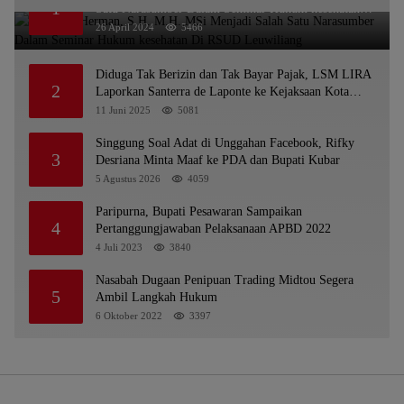
1
Satu Narasumber Dalam Seminar Hukum kesehatan
Di RSUD Leuwiliang
26 April 2024
5466
Diduga Tak Berizin dan Tak Bayar Pajak, LSM LIRA
2
Laporkan Santerra de Laponte ke Kejaksaan Kota
Batu
11 Juni 2025
5081
Singgung Soal Adat di Unggahan Facebook, Rifky
3
Desriana Minta Maaf ke PDA dan Bupati Kubar
5 Agustus 2026
4059
Paripurna, Bupati Pesawaran Sampaikan
4
Pertanggungjawaban Pelaksanaan APBD 2022
4 Juli 2023
3840
Nasabah Dugaan Penipuan Trading Midtou Segera
5
Ambil Langkah Hukum
6 Oktober 2022
3397