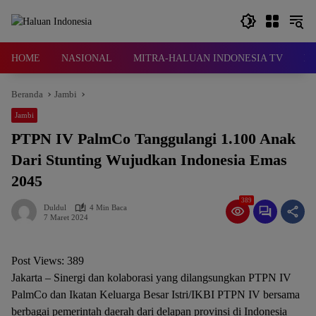
Langsung
ke
konten
HOME
NASIONAL
MITRA-HALUAN INDONESIA TV
D
Beranda
Jambi
Jambi
PTPN IV PalmCo Tanggulangi 1.100 Anak
Dari Stunting Wujudkan Indonesia Emas
2045
389
Duldul
4 Min Baca
7 Maret 2024
Post Views:
389
Jakarta – Sinergi dan kolaborasi yang dilangsungkan PTPN IV
PalmCo dan Ikatan Keluarga Besar Istri/IKBI PTPN IV bersama
berbagai pemerintah daerah dari delapan provinsi di Indonesia