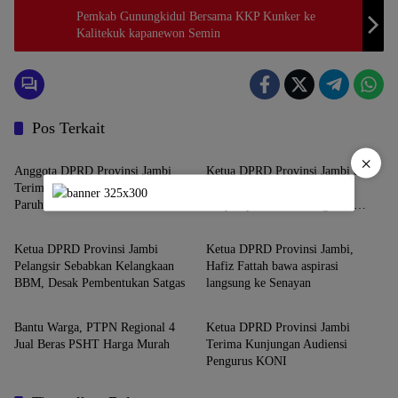
Pemkab Gunungkidul Bersama KKP Kunker ke
Kalitekuk kapanewon Semin
Pos Terkait
Jambi
Jambi
×
Anggota DPRD Provinsi Jambi
Ketua DPRD Provinsi Jambi dan
Terima Keluhan Persatuan PPPK
Gubernur Jambi Hadiri
Paruh Waktu
Penyampaian Nota Pengantar
Jambi
Jambi
KUA-PPAS APBD 2026
Ketua DPRD Provinsi Jambi
Ketua DPRD Provinsi Jambi,
Pelangsir Sebabkan Kelangkaan
Hafiz Fattah bawa aspirasi
BBM, Desak Pembentukan Satgas
langsung ke Senayan
Jambi
Jambi
Bantu Warga, PTPN Regional 4
Ketua DPRD Provinsi Jambi
Jual Beras PSHT Harga Murah
Terima Kunjungan Audiensi
Pengurus KONI