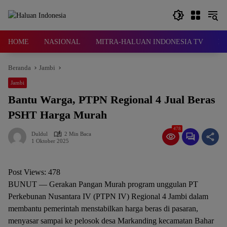
Langsung
ke
konten
HOME
NASIONAL
MITRA-HALUAN INDONESIA TV
D
Beranda
Jambi
Jambi
Bantu Warga, PTPN Regional 4 Jual Beras
PSHT Harga Murah
478
Duldul
2 Min Baca
1 Oktober 2025
Post Views:
478
BUNUT — Gerakan Pangan Murah program unggulan PT
Perkebunan Nusantara IV (PTPN IV) Regional 4 Jambi dalam
membantu pemerintah menstabilkan harga beras di pasaran,
menyasar sampai ke pelosok desa Markanding kecamatan Bahar