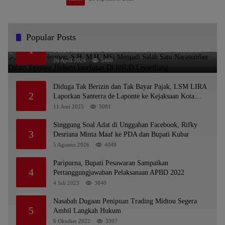
Popular Posts
Dr. KMS Herman, S.H.,M.H.,MSi Menjadi Salah
1
Satu Narasumber Dalam Seminar Hukum kesehatan
Di RSUD Leuwiliang
26 April 2024
5466
Diduga Tak Berizin dan Tak Bayar Pajak, LSM LIRA
2
Laporkan Santerra de Laponte ke Kejaksaan Kota
Batu
11 Juni 2025
5081
Singgung Soal Adat di Unggahan Facebook, Rifky
3
Desriana Minta Maaf ke PDA dan Bupati Kubar
5 Agustus 2026
4049
Paripurna, Bupati Pesawaran Sampaikan
4
Pertanggungjawaban Pelaksanaan APBD 2022
4 Juli 2023
3840
Nasabah Dugaan Penipuan Trading Midtou Segera
5
Ambil Langkah Hukum
6 Oktober 2022
3397