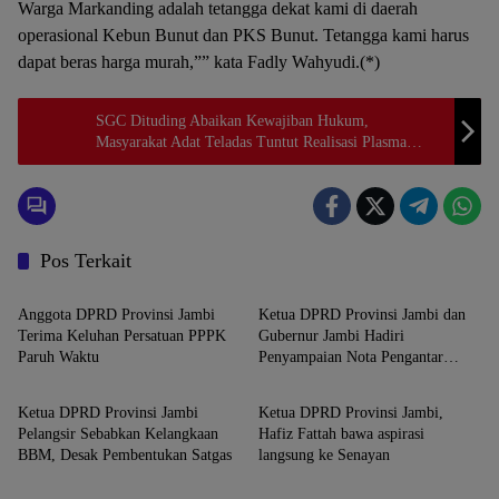
Warga Markanding adalah tetangga dekat kami di daerah
operasional Kebun Bunut dan PKS Bunut. Tetangga kami harus
dapat beras harga murah,”” kata Fadly Wahyudi.(*)
SGC Dituding Abaikan Kewajiban Hukum,
Masyarakat Adat Teladas Tuntut Realisasi Plasma
HGU 20 Persen
Pos Terkait
Jambi
Jambi
Anggota DPRD Provinsi Jambi
Ketua DPRD Provinsi Jambi dan
Terima Keluhan Persatuan PPPK
Gubernur Jambi Hadiri
Paruh Waktu
Penyampaian Nota Pengantar
Jambi
Jambi
KUA-PPAS APBD 2026
Ketua DPRD Provinsi Jambi
Ketua DPRD Provinsi Jambi,
Pelangsir Sebabkan Kelangkaan
Hafiz Fattah bawa aspirasi
BBM, Desak Pembentukan Satgas
langsung ke Senayan
Jambi
Jambi