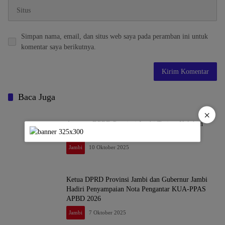
Simpan nama, email, dan situs web saya pada peramban ini untuk
komentar saya berikutnya.
Baca Juga
×
Anggota DPRD Provinsi Jambi Terima Keluhan
Persatuan PPPK Paruh Waktu
Jambi
10 Oktober 2025
Ketua DPRD Provinsi Jambi dan Gubernur Jambi
Hadiri Penyampaian Nota Pengantar KUA-PPAS
APBD 2026
Jambi
7 Oktober 2025