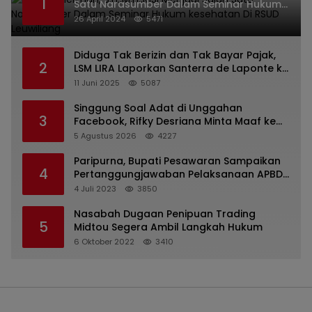
1
Satu Narasumber Dalam Seminar Hukum
kesehatan Di RSUD Leuwiliang
26 April 2024
5471
Diduga Tak Berizin dan Tak Bayar Pajak,
2
LSM LIRA Laporkan Santerra de Laponte ke
Kejaksaan Kota Batu
11 Juni 2025
5087
Singgung Soal Adat di Unggahan
3
Facebook, Rifky Desriana Minta Maaf ke
PDA dan Bupati Kubar
5 Agustus 2026
4227
Paripurna, Bupati Pesawaran Sampaikan
4
Pertanggungjawaban Pelaksanaan APBD
2022
4 Juli 2023
3850
Nasabah Dugaan Penipuan Trading
5
Midtou Segera Ambil Langkah Hukum
6 Oktober 2022
3410