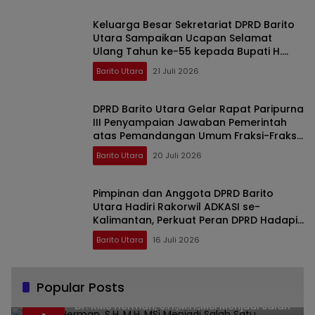
Keluarga Besar Sekretariat DPRD Barito
Utara Sampaikan Ucapan Selamat
Ulang Tahun ke-55 kepada Bupati H.
Shalahuddin
Barito Utara
21 Juli 2026
DPRD Barito Utara Gelar Rapat Paripurna
III Penyampaian Jawaban Pemerintah
atas Pemandangan Umum Fraksi-Fraksi
DPRD
Barito Utara
20 Juli 2026
Pimpinan dan Anggota DPRD Barito
Utara Hadiri Rakorwil ADKASI se-
Kalimantan, Perkuat Peran DPRD Hadapi
Revisi UU Pemerintahan Daerah
Barito Utara
16 Juli 2026
Popular Posts
Dr. KMS Herman, S.H.,M.H.,MSi Menjadi Salah