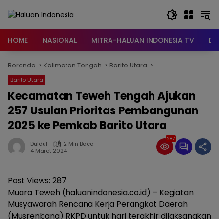
Langsung
ke
konten
HOME
NASIONAL
MITRA-HALUAN INDONESIA TV
DA
Beranda
Kalimatan Tengah
Barito Utara
Barito Utara
Kecamatan Teweh Tengah Ajukan
257 Usulan Prioritas Pembangunan
2025 ke Pemkab Barito Utara
287
Duldul
2 Min Baca
4 Maret 2024
Post Views:
287
Muara Teweh (haluanindonesia.co.id) – Kegiatan
Musyawarah Rencana Kerja Perangkat Daerah
(Musrenbang) RKPD untuk hari terakhir dilaksanakan