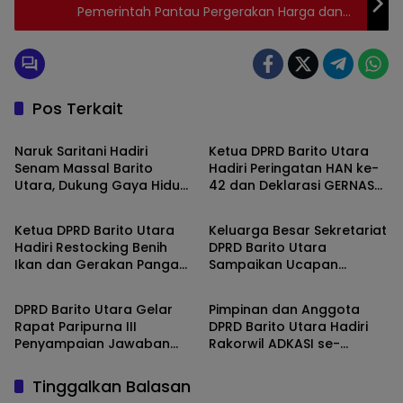
Pemerintah Pantau Pergerakan Harga dan
Pastikan Stok Aman Jelang puasa
Pos Terkait
Barito Utara
Barito Utara
Naruk Saritani Hadiri
Ketua DPRD Barito Utara
Senam Massal Barito
Hadiri Peringatan HAN ke-
Utara, Dukung Gaya Hidup
42 dan Deklarasi GERNAS
Barito Utara
Barito Utara
Sehat dan Pererat
RANA
Kebersamaan
Ketua DPRD Barito Utara
Keluarga Besar Sekretariat
Hadiri Restocking Benih
DPRD Barito Utara
Ikan dan Gerakan Pangan
Sampaikan Ucapan
Barito Utara
Barito Utara
Murah di Dam Trinsing
Selamat Ulang Tahun ke-
55 kepada Bupati H.
DPRD Barito Utara Gelar
Pimpinan dan Anggota
Shalahuddin
Rapat Paripurna III
DPRD Barito Utara Hadiri
Penyampaian Jawaban
Rakorwil ADKASI se-
Pemerintah atas
Kalimantan, Perkuat Peran
Pemandangan Umum
DPRD Hadapi Revisi UU
Tinggalkan Balasan
Fraksi-Fraksi DPRD
Pemerintahan Daerah