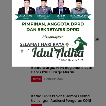
Ketua DPRD Provinsi Jambi Pelangsir
Sebabkan Kelangkaan BBM, Desak
Pembentukan Satgas
Jambi
6 Oktober 2025
Ketua DPRD Provinsi Jambi, Hafiz Fattah
bawa aspirasi langsung ke Senayan
Jambi
5 Oktober 2025
Bantu Warga, PTPN Regional 4 Jual
Beras PSHT Harga Murah
Jambi
1 Oktober 2025
Ketua DPRD Provinsi Jambi Terima
Kunjungan Audiensi Pengurus KONI