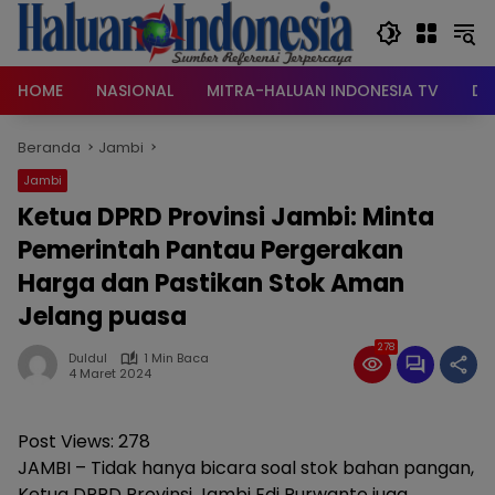
Langsung
ke
konten
HOME
NASIONAL
MITRA-HALUAN INDONESIA TV
DA
Beranda
Jambi
Jambi
Ketua DPRD Provinsi Jambi: Minta
Pemerintah Pantau Pergerakan
Harga dan Pastikan Stok Aman
Jelang puasa
278
Duldul
1 Min Baca
4 Maret 2024
Post Views:
278
JAMBI – Tidak hanya bicara soal stok bahan pangan,
Ketua DPRD Provinsi Jambi Edi Purwanto juga