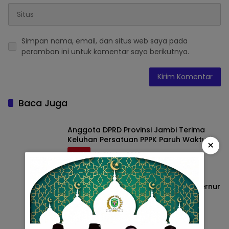
Simpan nama, email, dan situs web saya pada
peramban ini untuk komentar saya berikutnya.
Baca Juga
Anggota DPRD Provinsi Jambi Terima
Keluhan Persatuan PPPK Paruh Waktu
×
Jambi
10 Oktober 2025
Ketua DPRD Provinsi Jambi dan Gubernur
Jambi Hadiri Penyampaian Nota
Pengantar KUA-PPAS APBD 2026
Jambi
7 Oktober 2025