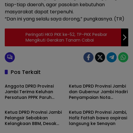
tiap-tiap daerah, agar pasokan kebutuhan
masyarakat dapat terpenuhi.
“Dan ini yang selalu saya dorong,” pungkasnya. (TR)
Peringati HKG PKK ke-52, TP-PKK Pesibar
Mengikuti Gerakan Tanam Cabai
Pos Terkait
Jambi
Jambi
Anggota DPRD Provinsi
Ketua DPRD Provinsi Jambi
Jambi Terima Keluhan
dan Gubernur Jambi Hadiri
Persatuan PPPK Paruh
Penyampaian Nota
Jambi
Jambi
Waktu
Pengantar KUA-PPAS APBD
2026
Ketua DPRD Provinsi Jambi
Ketua DPRD Provinsi Jambi,
Pelangsir Sebabkan
Hafiz Fattah bawa aspirasi
Kelangkaan BBM, Desak
langsung ke Senayan
Jambi
Jambi
Pembentukan Satgas