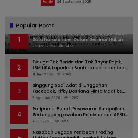
Jambi
26 September 2025
Popular Posts
Dr. KMS Herman, S.H.,M.H.,MSi Menjadi Salah
1
Satu Narasumber Dalam Seminar Hukum
kesehatan Di RSUD Leuwiliang
26 April 2024
5472
Diduga Tak Berizin dan Tak Bayar Pajak,
2
LSM LIRA Laporkan Santerra de Laponte ke
Kejaksaan Kota Batu
11 Juni 2025
5093
Singgung Soal Adat di Unggahan
3
Facebook, Rifky Desriana Minta Maaf ke
PDA dan Bupati Kubar
5 Agustus 2026
4267
Paripurna, Bupati Pesawaran Sampaikan
4
Pertanggungjawaban Pelaksanaan APBD
2022
4 Juli 2023
3855
Nasabah Dugaan Penipuan Trading