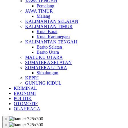
JAWA TENGAH
Pemalang
JAWA TIMUR
Malang
KALIMANTAN SELATAN
KALIMANTAN TIMUR
Kutai Barat
Kutai Kartanegara
KALIMANTAN TENGAH
Barito Selatan
Barito Utara
MALUKU UTARA
SUMATERA SELATAN
SUMATERA UTARA
Simalungun
KEPRI
GUNUNG KIDUL
KRIMINAL
EKONOMI
POLITIK
OTOMOTIF
OLAHRAGA
×
×