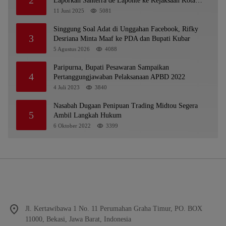
2
Laporkan Santerra de Laponte ke Kejaksaan Kota
Batu
11 Juni 2025
5081
Singgung Soal Adat di Unggahan Facebook, Rifky
3
Desriana Minta Maaf ke PDA dan Bupati Kubar
5 Agustus 2026
4088
Paripurna, Bupati Pesawaran Sampaikan
4
Pertanggungjawaban Pelaksanaan APBD 2022
4 Juli 2023
3840
Nasabah Dugaan Penipuan Trading Midtou Segera
5
Ambil Langkah Hukum
6 Oktober 2022
3399
Jl. Kertawibawa 1 No. 11 Perumahan Graha Timur, PO. BOX
11000, Bekasi, Jawa Barat, Indonesia